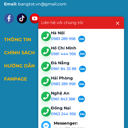
Email:
bangtot.vn@gmail.com
Liên hệ với chúng tôi
Hà Nội
0983 289 958
THÔNG TIN
Hồ Chí Minh
CHÍNH SÁCH
0981 444 956
Đà Nẵng
HƯỚNG DẪN
0961 84 33 88
Hải Phòng
FANPAGE
0983 289 958
Nghệ An
0961 843 388
Đồng Nai
0963 244 956
Messenger: