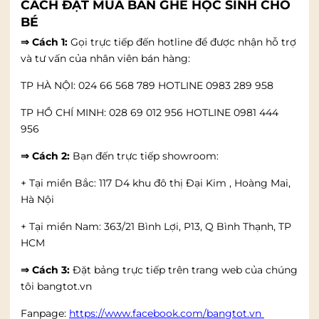
CÁCH ĐẶT MUA BÀN GHẾ HỌC SINH CHO
BÉ
⇒ Cách 1:
Gọi trực tiếp đến hotline để được nhận hỗ trợ
và tư vấn của nhân viên bán hàng:
TP HÀ NỘI: 024 66 568 789 HOTLINE 0983 289 958
TP HỒ CHÍ MINH: 028 69 012 956 HOTLINE 0981 444
956
⇒ Cách 2:
Bạn đến trực tiếp showroom:
+ Tại miền Bắc: 117 D4 khu đô thị Đại Kim , Hoàng Mai,
Hà Nội
+ Tại miền Nam: 363/21 Bình Lợi, P13, Q Bình Thạnh, TP
HCM
⇒ Cách 3:
Đặt bảng trực tiếp trên trang web của chúng
tôi bangtot.vn
Fanpage:
https://www.facebook.com/bangtot.vn