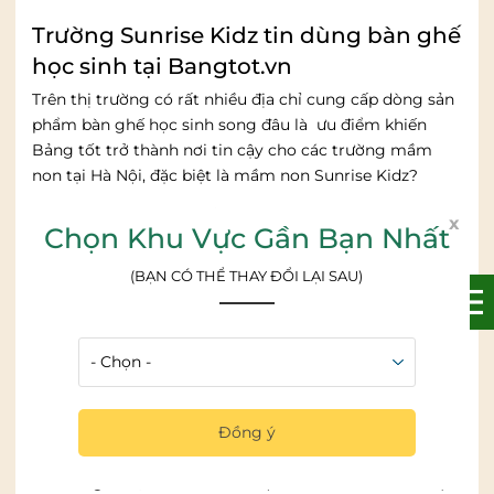
Trường Sunrise Kidz tin dùng bàn ghế
học sinh tại Bangtot.vn
Trên thị trường có rất nhiều địa chỉ cung cấp dòng sản
phẩm bàn ghế học sinh song đâu là ưu điểm khiến
Bảng tốt trở thành nơi tin cậy cho các trường mầm
non tại Hà Nội, đặc biệt là mầm non Sunrise Kidz?
Chất liệu cao cấp, mẫu mã đẹp mắt:
x
Chọn Khu Vực Gần Bạn Nhất
Bàn ghế học sinh tại bảng tốt được làm từ chất liệu
Nhựa Melamine và nhựa ABS
(BẠN CÓ THỂ THAY ĐỔI LẠI SAU)
– Nhựa melamine có cấu trúc phân tử rất bền vững. Có
khả năng kháng vỡ cực tốt và chống trầy cao, bề mặt
sáng bóng dễ lau chùi. không chỉ nhẹ, mà còn bền tốt,
dùng an toàn sức khỏe và thân thiện với môi trường.
– Nhựa ABS, rất cứng rắn, cân bằng tốt giữa độ bền
Đồng ý
kéo, va đập, độ cứng bề mặt và độ rắn. Không độc hại
và không mùi, tính chất hóa học và tính chất cách điện