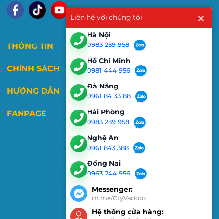
Liên hệ với chúng tôi
Hà Nội
0983 289 958
THÔNG TIN
Hồ Chí Minh
CHÍNH SÁCH
0981 444 956
Đà Nẵng
HƯỚNG DẪN
0961 84 33 88
Hải Phòng
FANPAGE
0983 289 958
Nghệ An
0961 843 388
Đồng Nai
0963 244 956
Messenger:
m.me/CtyVadoto
Hệ thống cửa hàng: