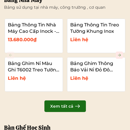
Bảng Nhà Máy
Bảng sử dụng tại nhà máy, công trường , cơ quan
Bảng Thông Tin Nhà
Bảng Thông Tin Treo
Máy Cao Cấp Inock -
Tường Khung Inox
Mái Che Nhựa PC
13.680.000₫
Liên hệ
Bảng Ghim Nỉ Màu
Bảng Ghim Thông
Ghi T6002 Treo Tường
Báo Vải Nỉ Đỏ Đô
Cỡ Lớn VADOTO
T6011 Cao Cấp Cỡ Lớn
Liên hệ
Liên hệ
VADOTO
Xem tất cả
Bàn Ghế Học Sinh