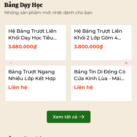
Bảng Dạy Học
Những sản phẩm mới nhất dành cho bạn
Hệ Bảng Trượt Liền
Hệ Bảng Trượt Liền
Khối Dạy Học Tiểu
Khối 2 Lớp Gồm 4
Học – 2 Bảng Trượt
Bảng Dạy Học (2
3.680.000₫
3.800.000₫
Kết Hợp Màn Hình
Bảng Cố Đinh – 2
Bảng Trượt Kết Hợp
TIVI)
Bảng Trượt Ngang
Bảng Tin Di Động Có
Nhiều Lớp Kết Hợp
Cửa Kính Lùa - Mái
Che
Liên hệ
Liên hệ
Xem tất cả