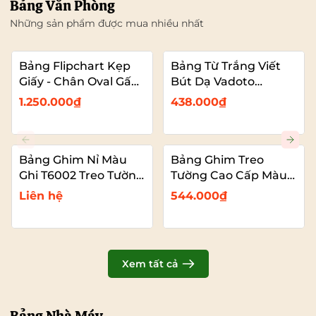
Bảng Văn Phòng
Những sản phẩm được mua nhiều nhất
Bảng Flipchart Kẹp
Bảng Từ Trắng Viết
Giấy - Chân Oval Gấp
Bút Dạ Vadoto
Gọn - Bảng Đào Tạo
EcoTech
1.250.000₫
438.000₫
Chuyên Nghiệp
Vadoto
Bảng Ghim Nỉ Màu
Bảng Ghim Treo
Ghi T6002 Treo Tường
Tường Cao Cấp Màu
Cỡ Lớn VADOTO
Xanh Dương Vải Nỉ
Liên hệ
544.000₫
T6008 Cỡ Lớn
VADOTO
Xem tất cả