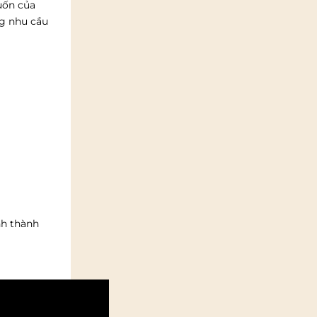
uốn của
ng nhu cầu
nh thành