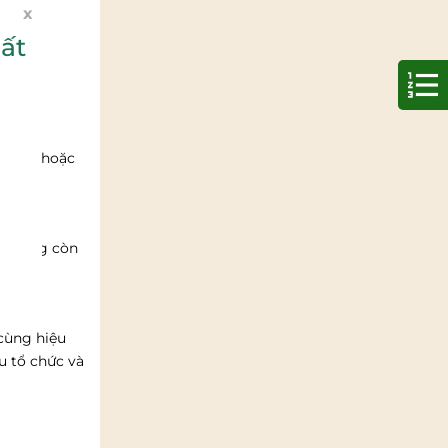
x
ất
ài đặt hoặc
ặt bảng còn
 cùng hiệu
u tổ chức và