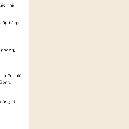
các nhà
 cấp bảng
n phòng,
u hoặc thiết
dễ xóa.
 năng hít