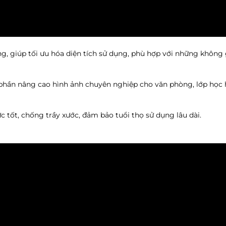
g, giúp tối ưu hóa diện tích sử dụng, phù hợp với những không
p phần nâng cao hình ảnh chuyên nghiệp cho văn phòng, lớp học
c tốt, chống trầy xước, đảm bảo tuổi thọ sử dụng lâu dài.