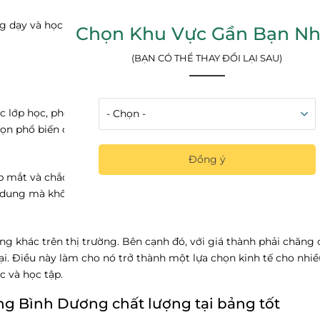
dạy và học thêm tại nhà bởi tính tiện lợi cao
Chọn Khu Vực Gần Bạn Nh
(BẠN CÓ THỂ THAY ĐỔI LẠI SAU)
ác lớp học, phòng họp hoặc cơ sở giáo dục khác mà không cần c
họn phổ biến cho các cơ sở giáo dục và doanh nghiệp.
Đồng ý
ẹp mắt và chắc chắn hơn, đảm bảo độ bền cao lên tới vài năm. M
i dung mà không sợ mỏi mắt, chói mắt.
ảng khác trên thị trường. Bên cạnh đó, với giá thành phải chăng
i. Điều này làm cho nó trở thành một lựa chọn kinh tế cho nhiề
c và học tập.
ắng Bình Dương chất lượng tại bảng tốt