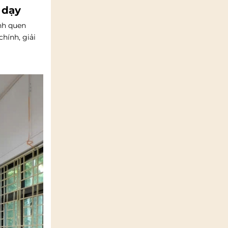
 dạy
ính quen
hính, giải