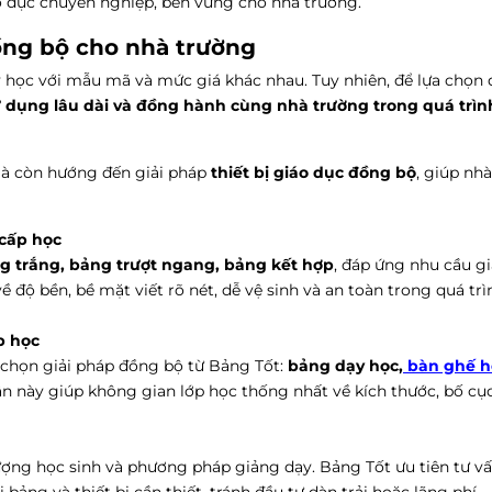
o dục chuyên nghiệp, bền vững cho nhà trường.
đồng bộ cho nhà trường
y học với mẫu mã và mức giá khác nhau. Tuy nhiên, để lựa chọn
ử dụng lâu dài và đồng hành cùng nhà trường trong quá trì
mà còn hướng đến giải pháp
thiết bị giáo dục đồng bộ
, giúp nh
cấp học
g trắng, bảng trượt ngang, bảng kết hợp
, đáp ứng nhu cầu g
ộ bền, bề mặt viết rõ nét, dễ vệ sinh và an toàn trong quá tr
p học
 chọn giải pháp đồng bộ từ Bảng Tốt:
bảng dạy học,
bàn ghế h
cận này giúp không gian lớp học thống nhất về kích thước, bố cụ
 lượng học sinh và phương pháp giảng dạy. Bảng Tốt ưu tiên tư v