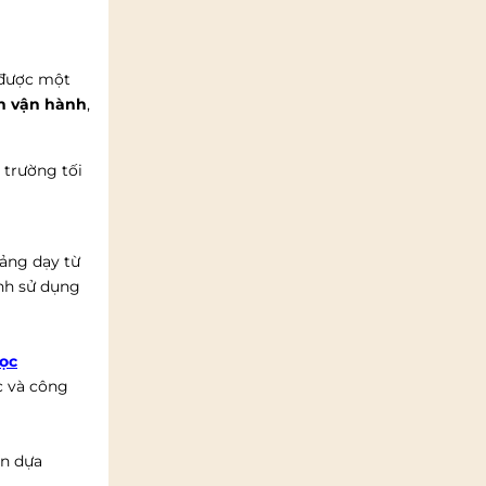
 được một
nh vận hành
,
à trường tối
iảng dạy từ
ình sử dụng
ọc
c và công
ấn dựa