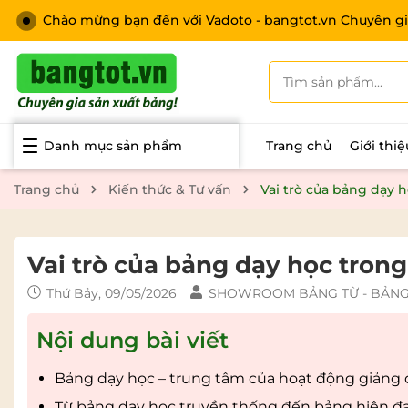
Chào mừng bạn đến với Vadoto - bangtot.vn Chuyên gi
Danh mục sản phẩm
Trang chủ
Giới thi
Trang chủ
Kiến thức & Tư vấn
Vai trò của bảng dạy 
Vai trò của bảng dạy học tron
Thứ Bảy, 09/05/2026
SHOWROOM BẢNG TỪ - BẢNG 
Nội dung bài viết
Bảng dạy học – trung tâm của hoạt động giảng 
Từ bảng dạy học truyền thống đến bảng hiện đại