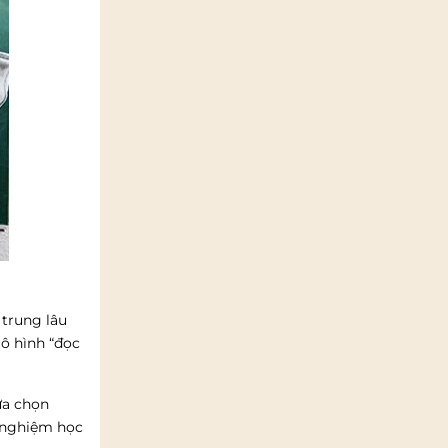
 trung lâu
mô hình “đọc
ựa chọn
i nghiệm học