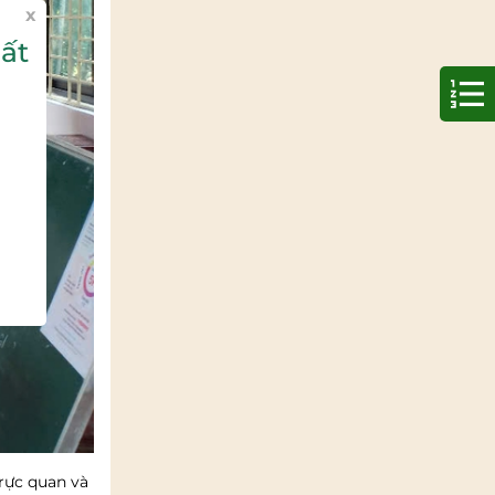
x
ất
rực quan và