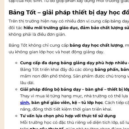
tập của học sinh. Từ đó góp phần xây dựng môi trường giá
Bảng Tốt – giải pháp thiết bị dạy học 
Trên thị trường hiện nay có nhiều đơn vị cung cấp bảng dạ
đối tác
hiểu môi trường giáo dục, đảm bảo chất lượng s
không phải là điều đơn giản.
Bảng Tốt không chỉ cung cấp
bảng dạy học chất lượng
, 
ưu không gian lớp học và hoạt động giảng dạy.
Cung cấp đa dạng bảng giảng dạy phù hợp nhiều 
Bảng Tốt triển khai đầy đủ các dòng
bảng phấn, bản
mầm non đến phổ thông. Sản phẩm được chú trọng về đ
lâu dài.
Giải pháp đồng bộ bảng dạy – bàn ghế – thiết bị lớ
Thay vì mua lẻ từng hạng mục, nhà trường có thể lựa
sinh,
bàn ghế giáo viên, kệ – tủ lớp học
. Cách tiếp 
năng, đồng thời tiết kiệm thời gian triển khai.
Tư vấn lựa chọn phù hợp với thực tế sử dụng
Mỗi trường học có đặc thù riêng về diện tích lớp, số