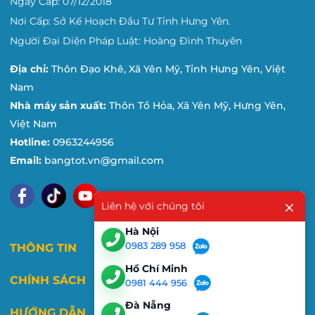
Ngày Cấp: 07/12/2018
Nơi Cấp: Sở Kế Hoạch Đầu Tư Tỉnh Hưng Yên.
Người Đại Diện Pháp Luật: Hoàng Đình Thuyên
Địa chỉ:
Thôn Đạo Khê, Xã Yên Mỹ, Tỉnh Hưng Yên, Việt
Nam
Nhà máy sản xuất:
Thôn Tổ Hỏa, Xã Yên Mỹ, Hưng Yên,
Việt Nam
Hotline:
0963244956
Email:
bangtot.vn@gmail.com
Liên hệ với chúng tôi
Hà Nội
0983 289 958
THÔNG TIN
Hồ Chí Minh
CHÍNH SÁCH
0981 444 956
Đà Nẵng
HƯỚNG DẪN