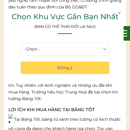
yêu nghề, tâm huyết với công việc…Chương trình giảng
dạy tuân theo quy định của Bộ GD&ĐT.
x
Chọn Khu Vực Gần Bạn Nhất
Lắp đặt bảng viết phấn cho các phòng học
(BẠN CÓ THỂ THAY ĐỔI LẠI SAU)
Ngoài ra, trường đã chú trọng vào việc lắp đặt các thiết
bị học tập hiện đại, chất lượng nhất tại các phòng học.
Trong đó, Bảng Tốt tự hào là đơn vị cung cấp dòng sản
phẩm bảng từ xanh viết phấn cho trường.
Ban đầu, trường cũng rất băn khoăn khi lựa chọn mua
Đồng ý
hàng. Bởi dòng bảng từ xanh được bán rất nhiều trên
thị trường và rất khó để chọn mua được sản phẩm uy
tín. Tuy nhiên, với kinh nghiệm và những ưu đãi khi
mua hàng. Trường tiểu học Trung Hoà đã lựa chọn tin
tưởng Bảng Tốt.
LỢI ÍCH KHI MUA HÀNG TẠI BẢNG TỐT
Tại Bảng Tốt, bảng từ xanh treo tường có kích thước
vô cùng đa dạng cho khách hàng lựa chọn. Tùy vào