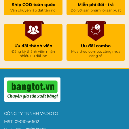
Ship COD toàn quốc
Miễn phí đổi - trả
Vận chuyển lắp đặt tận nơi
Đối với sản phẩm lỗi sản xuất
Ưu đãi thành viên
Ưu đãi combo
Đăng ký thành viên nhận
Mua theo combo, càng mua
nhiều ưu đãi lớn
càng rẻ
CÔNG TY TNNHH VADOTO
MST: 0901046602