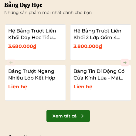
Bảng Dạy Học
Những sản phẩm mới nhất dành cho bạn
Hệ Bảng Trượt Liền
Hệ Bảng Trượt Liền
Khối Dạy Học Tiểu
Khối 2 Lớp Gồm 4
Học – 2 Bảng Trượt
Bảng Dạy Học (2
3.680.000₫
3.800.000₫
Kết Hợp Màn Hình
Bảng Cố Đinh – 2
Bảng Trượt Kết Hợp
TIVI)
Bảng Trượt Ngang
Bảng Tin Di Động Có
Nhiều Lớp Kết Hợp
Cửa Kính Lùa - Mái
Che
Liên hệ
Liên hệ
Xem tất cả