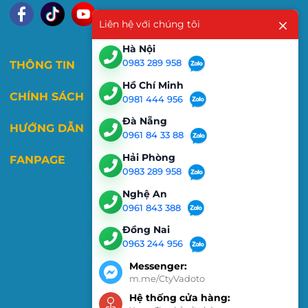
Liên hệ với chúng tôi
Hà Nội
0983 289 958
THÔNG TIN
Hồ Chí Minh
CHÍNH SÁCH
0981 444 956
Đà Nẵng
HƯỚNG DẪN
0961 84 33 88
Hải Phòng
FANPAGE
0983 289 958
Nghệ An
0961 843 388
Đồng Nai
0963 244 956
Messenger:
m.me/CtyVadoto
Hệ thống cửa hàng: