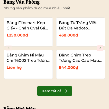
Bảng Văn Phòng
Những sản phẩm được mua nhiều nhất
Bảng Flipchart Kẹp
Bảng Từ Trắng Viết
Giấy - Chân Oval Gấp
Bút Dạ Vadoto
Gọn - Bảng Đào Tạo
EcoTech
1.250.000₫
438.000₫
Chuyên Nghiệp
Vadoto
Bảng Ghim Nỉ Màu
Bảng Ghim Treo
Ghi T6002 Treo Tường
Tường Cao Cấp Màu
Cỡ Lớn VADOTO
Xanh Dương Vải Nỉ
Liên hệ
544.000₫
T6008 Cỡ Lớn
VADOTO
Xem tất cả