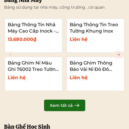
Bảng Nhà Máy
Bảng sử dụng tại nhà máy, công trường , cơ quan
Bảng Thông Tin Nhà
Bảng Thông Tin Treo
Máy Cao Cấp Inock -
Tường Khung Inox
Mái Che Nhựa PC
13.680.000₫
Liên hệ
Bảng Ghim Nỉ Màu
Bảng Ghim Thông
Ghi T6002 Treo Tường
Báo Vải Nỉ Đỏ Đô
Cỡ Lớn VADOTO
T6011 Cao Cấp Cỡ Lớn
Liên hệ
Liên hệ
VADOTO
Xem tất cả
Bàn Ghế Học Sinh