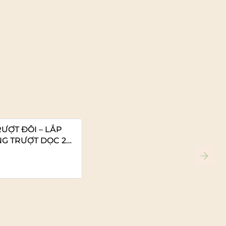
ƯỢT ĐÔI – LẮP
NG TRƯỢT DỌC 2
Xem chi tiết