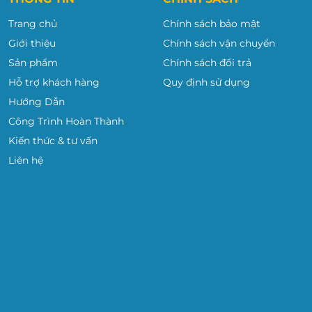
 BANGTOT.VN
Trang chủ
Chính sách bảo mật
h sách vô cùng ưu đãi:
Giới thiệu
Chính sách vận chuyển
Sản phẩm
Chính sách đổi trả
 Quốc và sản xuất lắp ráp tại Việt Nam
Hỗ trợ khách hàng
Quy định sử dụng
g qua các khâu trước khi xuất hàng.
Hướng Dẫn
ẵng và TP.HCM nên rất thuận cho khách hàng khi mua hàng
Công Trình Hoàn Thành
Kiến thức & tư vấn
hiều thời gian chờ đợi.
Liên hệ
ảy ra bất cứ lỗi kỹ thuật nào từ phía nhà sản xuất.
 khác nhau cho các văn phòng, trường học, nhà máy trên
g,
bảng ghim
tài liệu, bảng thông báo, bảng flipchart hội