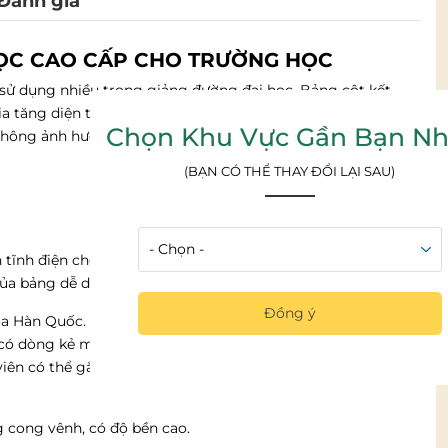
Đánh giá
DỌC CAO CẤP CHO TRƯỜNG HỌC
c sử dụng nhiều trong giảng đường đại học. Bảng cột kết
 tăng diện tích sử dụng. Bảng cột đôi 2 lớp được thiết kế
Chọn Khu Vực Gần Bạn Nh
không ảnh hưởng tới việc lên xuống của bảng khác.
(BẠN CÓ THỂ THAY ĐỔI LẠI SAU)
n tĩnh điện chống rỉ màu trắng sứ. Hệ thống giảm trấn linh
của bảng dễ dàng.
Đồng ý
a Hàn Quốc. Bảng viết bằng phấn, dễ viết, dễ xóa. Bám
 có dòng kẻ mờ 5x5cm, có khả năng chống lóa tốt, tránh các
iên có thể gắn bản đồ, hình vẽ hay hình ảnh minh họa…
 cong vênh, có độ bền cao.