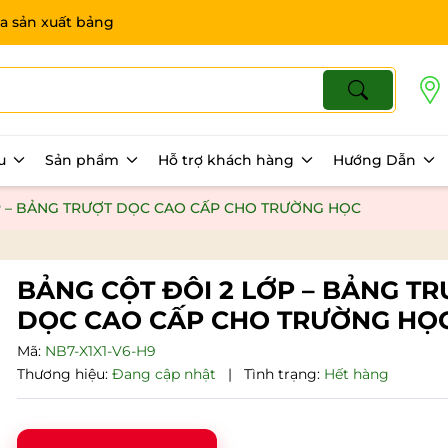
a sản xuất bảng
ệu
Sản phẩm
Hỗ trợ khách hàng
Hướng Dẫn
P – BẢNG TRƯỢT DỌC CAO CẤP CHO TRƯỜNG HỌC
BẢNG CỘT ĐÔI 2 LỚP – BẢNG T
DỌC CAO CẤP CHO TRƯỜNG HỌ
Mã:
NB7-X1X1-V6-H9
Thương hiệu:
Đang cập nhật
|
Tình trạng:
Hết hàng