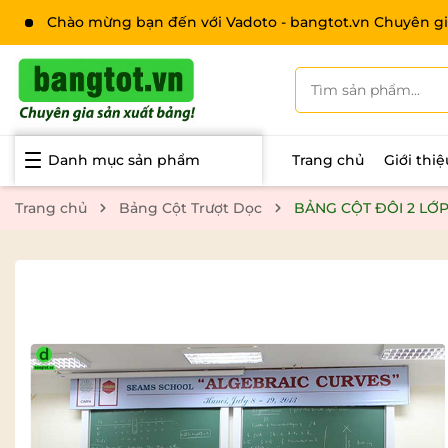
Chào mừng bạn đến với Vadoto - bangtot.vn Chuyên gi
Danh mục sản phẩm
Trang chủ
Giới thi
Trang chủ
Bảng Cột Trượt Dọc
BẢNG CỘT ĐÔI 2 LỚ