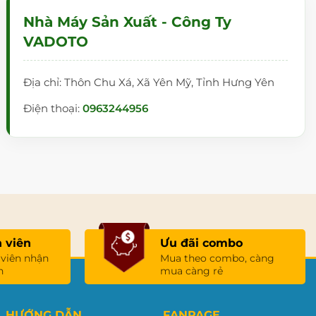
Nhà Máy Sản Xuất - Công Ty
VADOTO
Địa chỉ: Thôn Chu Xá, Xã Yên Mỹ, Tỉnh Hưng Yên
Điện thoại:
0963244956
 viên
Ưu đãi combo
 viên nhận
Mua theo combo, càng
n
mua càng rẻ
HƯỚNG DẪN
FANPAGE