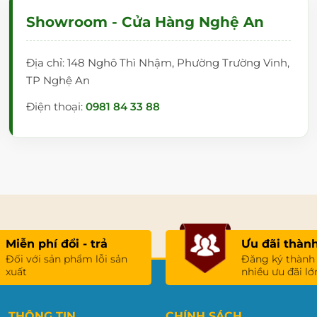
ụng, quá trình giảng bài liền mạch hơn.
Showroom - Cửa Hàng Nghệ An
Địa chỉ: 148 Nghô Thì Nhậm, Phường Trường Vinh,
TP Nghệ An
Điện thoại:
0981 84 33 88
Miễn phí đổi - trả
Ưu đãi thành
Đối với sản phẩm lỗi sản
Đăng ký thành
xuất
nhiều ưu đãi lớ
THÔNG TIN
CHÍNH SÁCH