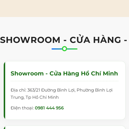
 SHOWROOM - CỬA HÀNG -
ó bo nhựa 4 góc xung quanh. Tránh sắc nhọn, an toàn cho
Showroom - Cửa Hàng Hồ Chí Minh
chiều cao của cột thép. Hai bảng được thiết kế độc lập,
Địa chỉ: 363/21 Đường Bình Lợi, Phường Bình Lợi
Trung, Tp Hồ Chí Minh
ỚP
Điện thoại:
0981 444 956
 cho việc thay đổi chiều cao của bảng nhẹ nhàng, phù hợp