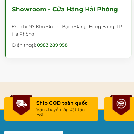
Sử dụng nhiều loại bảng khác nhau giúp tăng diện tích sử d
Showroom - Cửa Hàng Hải Phòng
Địa chỉ: 97 Khu Đô Thị Bạch Đằng, Hồng Bàng, TP
Hả Phòng
Điện thoại:
0983 289 958
Ship COD toàn quốc
Vận chuyển lắp đặt tận
nơi
Bảng cột lên xuống trường Ngô Bảo Châu