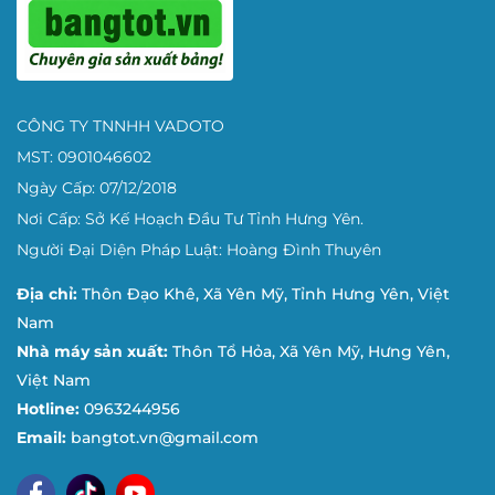
LÝ DO BẠN NÊN MUA BẢNG TRƯỢT DỌC TẠI
Khi mua hàng tại Bảng Tốt, khách sẽ nhận được những chín
♦
Bangtot.vn là đơn vị trực tiếp nhập khẩu mặt bảng từ Hàn
CÔNG TY TNNHH VADOTO
♦
100% các sản phẩm sau khi sản xuất được kiểm tra kỹ lưỡn
MST: 0901046602
Ngày Cấp: 07/12/2018
♦
Chúng tôi có kho và cửa hàng ở trung tâm Hà Nội, Đà N
Nơi Cấp: Sở Kế Hoạch Đầu Tư Tỉnh Hưng Yên.
♦
Thời gian giao hàng nhanh , khách hàng không phải mất n
Người Đại Diện Pháp Luật: Hoàng Đình Thuyên
♦
Bảo hành bảng trong 12 tháng trên toàn quốc.
Địa chỉ:
Thôn Đạo Khê, Xã Yên Mỹ, Tỉnh Hưng Yên, Việt
♦
Hoàn tiền hoặc đổi hàng trong vòng 03 ngày làm việc nếu x
Nam
Nhà máy sản xuất:
Thôn Tổ Hỏa, Xã Yên Mỹ, Hưng Yên,
Ngoài ra, Bangtot.vn còn cung cấp các dòng bảng đa dạng
Việt Nam
toàn quốc như:
bảng từ xanh viết phấn
,
bảng kính
văn phòn
thảo,
bảng lật 2 mặt
di động….
Hotline:
0963244956
Email:
bangtot.vn@gmail.com