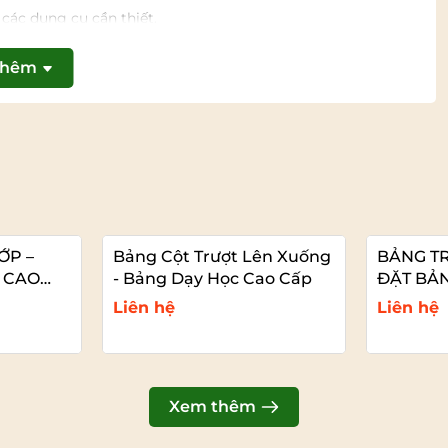
các dụng cụ cần thiết.
thêm
ỚP –
Bảng Cột Trượt Lên Xuống
BẢNG TR
 CAO
- Bảng Dạy Học Cao Cấp
ĐẶT BẢ
G HỌC
LỚP
Liên hệ
Liên hệ
t
Xem chi tiết
Xem thêm