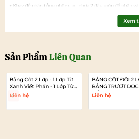
+ Khay để phấn bằng nhôm, bịt nhựa 2 đầu giúp để phấn và 
Xem 
Sản Phẩm
Liên Quan
Bảng Cột 2 Lớp - 1 Lớp Từ
BẢNG CỘT ĐÔI 2 L
Xanh Viết Phấn - 1 Lớp Từ
BẢNG TRƯỢT DỌC
Xanh Viết Bút
CẤP CHO TRƯỜN
Liên hệ
Liên hệ
Xem chi tiết
Xem chi tiế