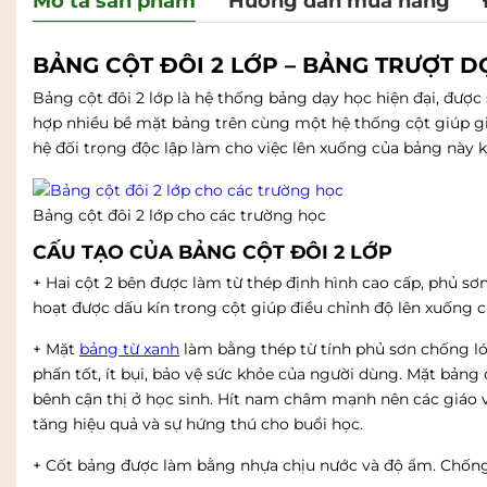
Mô tả sản phẩm
Hướng dẫn mua hàng
BẢNG CỘT ĐÔI 2 LỚP – BẢNG TRƯỢT 
Bảng cột đôi 2 lớp là hệ thống bảng dạy học hiện đại, đượ
hợp nhiều bề mặt bảng trên cùng một hệ thống cột giúp gia
hệ đối trọng độc lập làm cho việc lên xuống của bảng này 
Bảng cột đôi 2 lớp cho các trường học
CẤU TẠO CỦA BẢNG CỘT ĐÔI 2 LỚP
+ Hai cột 2 bên được làm từ thép định hình cao cấp, phủ sơ
hoạt được dấu kín trong cột giúp điều chỉnh độ lên xuống 
+ Mặt
bảng từ xanh
làm bằng thép từ tính phủ sơn chống ló
phấn tốt, ít bụi, bảo vệ sức khỏe của người dùng. Mặt bảng
bênh cận thị ở học sinh. Hít nam châm mạnh nên các giáo v
tăng hiệu quả và sự hứng thú cho buổi học.
+ Cốt bảng được làm bằng nhựa chịu nước và độ ẩm. Chống