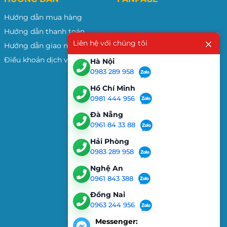
Hướng dẫn mua hàng
Hướng dẫn thanh toán
Liên hệ với chúng tôi
Hướng dẫn giao nhận
Điều khoản dịch vụ
Hà Nội
0983 289 958
Hồ Chí Minh
0981 444 956
Đà Nẵng
0961 84 33 88
Hải Phòng
0983 289 958
Nghệ An
0961 843 388
Đồng Nai
0963 244 956
Messenger: