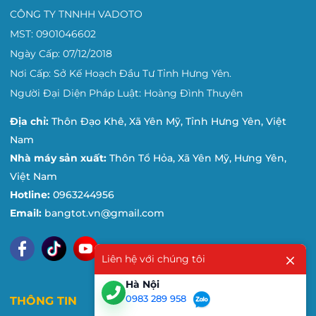
CÔNG TY TNNHH VADOTO
MST: 0901046602
Ngày Cấp: 07/12/2018
Nơi Cấp: Sở Kế Hoạch Đầu Tư Tỉnh Hưng Yên.
Người Đại Diện Pháp Luật: Hoàng Đình Thuyên
Địa chỉ:
Thôn Đạo Khê, Xã Yên Mỹ, Tỉnh Hưng Yên, Việt
Nam
Nhà máy sản xuất:
Thôn Tổ Hỏa, Xã Yên Mỹ, Hưng Yên,
Việt Nam
Hotline:
0963244956
Email:
bangtot.vn@gmail.com
Liên hệ với chúng tôi
Hà Nội
0983 289 958
THÔNG TIN