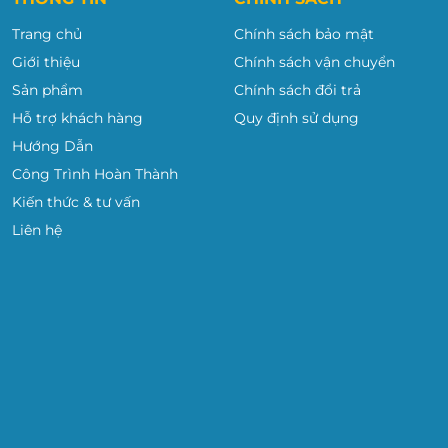
Trang chủ
Chính sách bảo mật
Giới thiệu
Chính sách vận chuyển
Sản phẩm
Chính sách đổi trả
Hỗ trợ khách hàng
Quy định sử dụng
Hướng Dẫn
Công Trình Hoàn Thành
Kiến thức & tư vấn
HH VADOTO
Liên hệ
 Yên
 cầu của quý khách hàng, từ các văn phòng kinh doanh, văn
thông minh cho không gian làm việc và học tập chuyên
ng gian sống và làm việc!