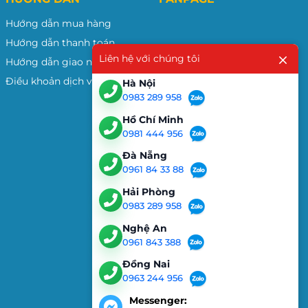
Hướng dẫn mua hàng
Hướng dẫn thanh toán
Liên hệ với chúng tôi
Hướng dẫn giao nhận
Điều khoản dịch vụ
Hà Nội
0983 289 958
Hồ Chí Minh
0981 444 956
Đà Nẵng
0961 84 33 88
Hải Phòng
0983 289 958
Nghệ An
0961 843 388
Đồng Nai
0963 244 956
Messenger: