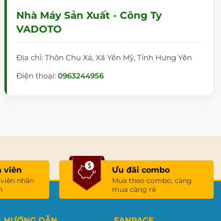
Nhà Máy Sản Xuất - Công Ty
VADOTO
Địa chỉ: Thôn Chu Xá, Xã Yên Mỹ, Tỉnh Hưng Yên
Điện thoại:
0963244956
 viên
Ưu đãi combo
 viên nhận
Mua theo combo, càng
n
mua càng rẻ
HƯỚNG DẪN
FANPAGE