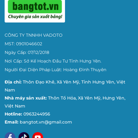
Địa chỉ:
110 Trịnh Đình Thảo, P. Cẩm Lệ, TP. Đà Nẵng.
📞
Điện thoại:
0961 84 33 88
📍
Nghệ An:
CÔNG TY TNNHH VADOTO
Địa chỉ:
148 Ngô Thì Nhậm, P. Trung Vĩnh, TP. Vinh.
MST: 0901046602
📞
Điện thoại:
0961 84 33 88
Ngày Cấp: 07/12/2018
Nơi Cấp: Sở Kế Hoạch Đầu Tư Tỉnh Hưng Yên.
Thông Tin Doanh Nghiệp CÔNG TY TN
Người Đại Diện Pháp Luật: Hoàng Đình Thuyên
Mã số thuế:
0901046602
Địa chỉ:
Thôn Đạo Khê, Xã Yên Mỹ, Tỉnh Hưng Yên, Việt
Trụ sở:
Đạo Khê, Xã Yên Mỹ, Hưng Yên
Nam
Nhà máy sản xuất:
Thôn Tổ Hỏa, Xã Yên Mỹ, Hưng Yên,
Nhà máy sản xuất:
Thôn Chu Xá, Xã Yên Mỹ, Tỉnh Hưng
Việt Nam
Hotline nhà máy:
0963 244 956 – Trực tiếp phục vụ nhu
Hotline:
0963244956
phòng sản xuất đến nhà máy và trường học.
Email:
bangtot.vn@gmail.com
Bảng ghim thông báo vải nỉ màu đỏ đô T6011
– Lựa chọn 
nghiệp. Hãy để VADOTO đồng hành cùng bạn nâng tầm khô