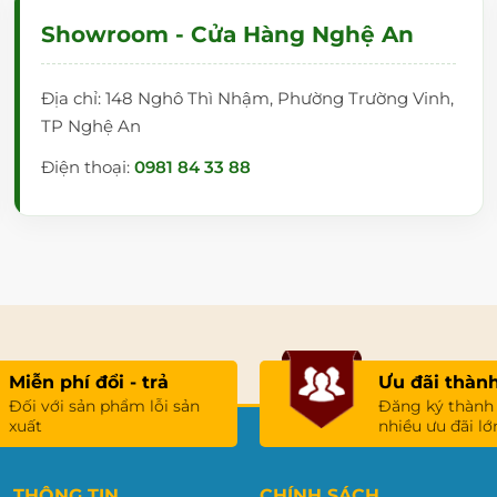
Showroom - Cửa Hàng Nghệ An
Địa chỉ: 148 Nghô Thì Nhậm, Phường Trường Vinh,
TP Nghệ An
Điện thoại:
0981 84 33 88
, Hưng Yên.
CM.
Miễn phí đổi - trả
Ưu đãi thành
Đối với sản phẩm lỗi sản
Đăng ký thành
xuất
nhiều ưu đãi lớ
THÔNG TIN
CHÍNH SÁCH