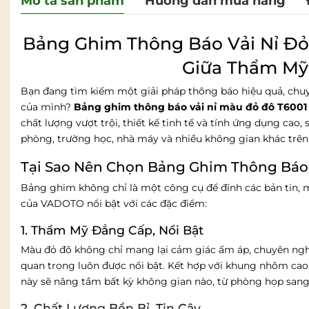
Mô tả sản phẩm
Hướng dẫn mua hàng
Bảng Ghim Thông Báo Vải Nỉ Đỏ
Giữa Thẩm Mỹ
Bạn đang tìm kiếm một giải pháp thông báo hiệu quả, ch
của mình?
Bảng ghim thông báo vải nỉ màu đỏ đô T6001
chất lượng vượt trội, thiết kế tinh tế và tính ứng dụng cao
phòng, trường học, nhà máy và nhiều không gian khác trên
Tại Sao Nên Chọn Bảng Ghim Thông Báo
Bảng ghim không chỉ là một công cụ để đính các bản tin, m
của VADOTO nổi bật với các đặc điểm:
1. Thẩm Mỹ Đẳng Cấp, Nổi Bật
Màu đỏ đô không chỉ mang lại cảm giác ấm áp, chuyên ngh
quan trọng luôn được nổi bật. Kết hợp với khung nhôm cao 
này sẽ nâng tầm bất kỳ không gian nào, từ phòng họp sang
2. Chất Lượng Bền Bỉ, Tin Cậy