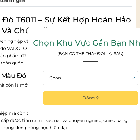
Đánh giá
 Đô T6011 – Sự Kết Hợp Hoàn Hảo
 Và Chức Năng
Chọn Khu Vực Gần Bạn Nh
uyên nghiệp và mang lại điểm nhấn thẩm mỹ cho không gian
do VADOTO trực tiếp sản xuất là câu trả lời lý tưởng. Với
(BẠN CÓ THỂ THAY ĐỔI LẠI SAU)
, sản phẩm đã trở thành sự lựa chọn hàng đầu cho các văn
 toàn quốc.
 Màu Đỏ Đô T6011 Từ VADOTO?
à còn là một phần của thiết kế nội thất. Bảng ghim T6001
Đồng ý
iệp mà còn tạo ra sự chú ý mạnh mẽ, giúp các thông báo
cấp được tinh chỉnh sắc nét và chuyên nghiệp, chiếc bảng
 trọng đến phòng học hiện đại.