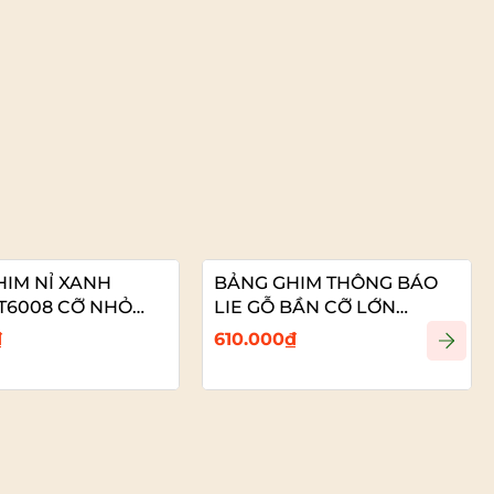
HIM NỈ XANH
BẢNG GHIM THÔNG BÁO
T6008 CỠ NHỎ
LIE GỖ BẦN CỠ LỚN
VADOTO
₫
610.000₫
Xem chi tiết
Xem chi tiết