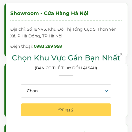
Showroom - Cửa Hàng Hà Nội
Địa chỉ: Số 18NV3, Khu Đô Thị Tổng Cục 5, Thôn Yên
Xá, P Hà Đông, TP Hà Nội
Điện thoại:
0983 289 958
x
Chọn Khu Vực Gần Bạn Nhất
(BẠN CÓ THỂ THAY ĐỔI LẠI SAU)
Showroom - Cửa Hàng Hồ Chí Minh
Địa chỉ: 363/21 Đường Bình Lợi, Phường Bình Lợi
Trung, Tp Hồ Chí Minh
Điện thoại:
0981 444 956
Đồng ý