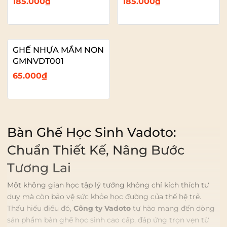
185.000₫
185.000₫
GHẾ NHỰA MẦM NON
GMNVDT001
65.000₫
Bàn Ghế Học Sinh Vadoto:
Chuẩn Thiết Kế, Nâng Bước
Tương Lai
Một không gian học tập lý tưởng không chỉ kích thích tư
duy mà còn bảo vệ sức khỏe học đường của thế hệ trẻ.
Thấu hiểu điều đó,
Công ty Vadoto
tự hào mang đến dòng
sản phẩm bàn ghế học sinh cao cấp, đáp ứng trọn vẹn từ