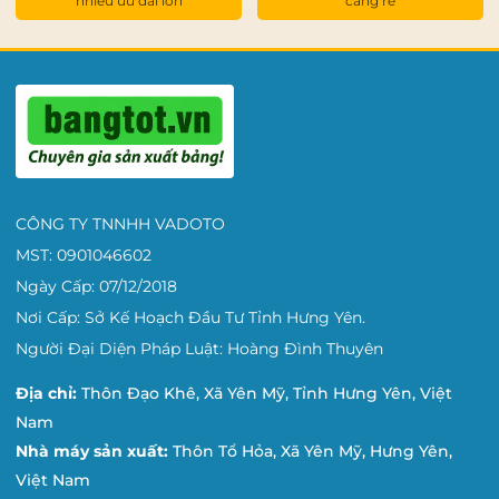
nhiều ưu đãi lớn
càng rẻ
60
Tiểu
115 -
học
30
51
129
(Cỡ 3)
Đôi:
120
Đơn:
60
Tiểu
CÔNG TY TNNHH VADOTO
học /
130 -
34
57
MST: 0901046602
THCS
144
Đôi:
(Cỡ 4)
Ngày Cấp: 07/12/2018
120
Nơi Cấp: Sở Kế Hoạch Đầu Tư Tỉnh Hưng Yên.
Người Đại Diện Pháp Luật: Hoàng Đình Thuyên
Đơn:
Địa chỉ:
Thôn Đạo Khê, Xã Yên Mỹ, Tỉnh Hưng Yên, Việt
60
THCS
Nam
/
145 -
37
63
Nhà máy sản xuất:
Thôn Tổ Hỏa, Xã Yên Mỹ, Hưng Yên,
THPT
159
Đôi:
Việt Nam
(Cỡ 5)
120