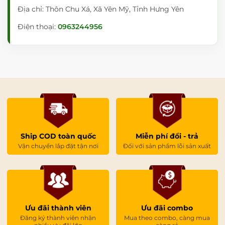
nghiêm ngặt công thức tiêu chuẩn của Bộ Y tế và Bộ Giáo
Địa chỉ: Thôn Chu Xá, Xã Yên Mỹ, Tỉnh Hưng Yên
dục. Dưới đây là bảng tra cứu kích thước tiêu chuẩn theo
Điện thoại:
0963244956
từng nhóm chiều cao của học sinh:
Chiều
Chiều
Nhóm
Chiều
Chiều
cao
dài
tuổi /
cao Ghế
cao Bàn
của
Bàn
Cấp
(H-ghế)
(H-bàn)
trẻ
(L)
học
(cm)
(cm)
(cm)
(cm)
Đơn:
Ship COD toàn quốc
Miễn phí đổi - trả
60
Mầm
Vận chuyển lắp đặt tận nơi
Đối với sản phẩm lỗi sản xuất
non
100 -
26 - 28
45 - 48
(Cỡ 1
114
Đôi:
& 2)
120
Ưu đãi thành viên
Ưu đãi combo
Đơn:
Đăng ký thành viên nhận
Mua theo combo, càng mua