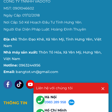
CÔNG TY TNNHH VADOTO
MST: 0901046602
Ngày Cấp: 07/12/2018
Nơi Cấp: Sở Kế Hoạch Đầu Tư Tỉnh Hưng Yên.
Người Đại Diện Pháp Luật: Hoàng Đình Thuyên
Địa chỉ:
Thôn Đạo Khê, Xã Yên Mỹ, Tỉnh Hưng Yên, Việt
Nam
Nhà máy sản xuất:
Thôn Tổ Hỏa, Xã Yên Mỹ, Hưng Yên,
Việt Nam
Hotline:
0963244956
Email:
bangtot.vn@gmail.com
Liên hệ với chúng tôi
Hà Nội
0983 289 958
THÔNG TIN
Hồ Chí Minh