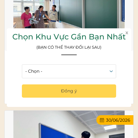
x
Chọn Khu Vực Gần Bạn Nhất
(BẠN CÓ THỂ THAY ĐỔI LẠI SAU)
Lắp đặt bảng trượt ngang tại trường Đông Anh -
Hà Nội
Đăng bởi:
SHOWROOM BẢNG TỪ - BẢNG TỐT .VN
Để đáp ứng nhu cầu đổi mới phương pháp giảng dạy và
xây dựng môi trường học tập hiện đại,...
Đồng ý
Đọc tiếp >>
30/06/2026