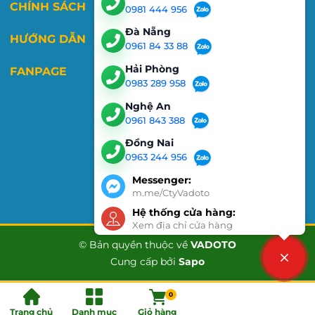
CHÍNH SÁCH
0981 444 956
Đà Nẵng
HƯỚNG DẪN
0961 84 33 88
Hải Phòng
FANPAGE
0983 289 958
Nghệ An
0961 843 388
Đồng Nai
0963 244 956
Messenger:
m.me/CtyVadoto
Hệ thống cửa hàng:
Xem địa chỉ cửa hàng
© Bản quyền thuộc về
VADOTO
Cung cấp bởi
Sapo
Liên hệ
0
Trang chủ
Danh mục
Giỏ hàng