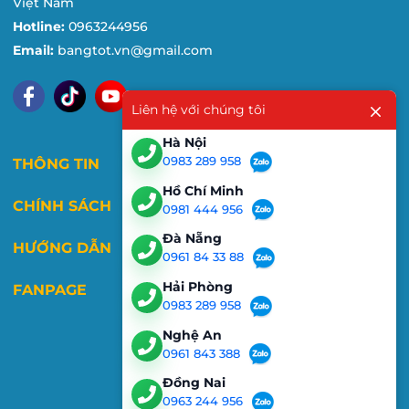
Việt Nam
Hotline:
0963244956
Email:
bangtot.vn@gmail.com
Liên hệ với chúng tôi
Hà Nội
0983 289 958
THÔNG TIN
Hồ Chí Minh
CHÍNH SÁCH
0981 444 956
Đà Nẵng
HƯỚNG DẪN
0961 84 33 88
Hải Phòng
FANPAGE
0983 289 958
Nghệ An
0961 843 388
Đồng Nai
0963 244 956