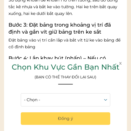
Sử dụng khoan để khoan 1 lỗ trên tường, sau đó đóng
tắc kê nhựa và bắt ke vào tường. Hai ke trên bắt quay
xuống, hai ke dưới bắt quay lên.
Bước 3: Đặt bảng trong khoảng vị trí đã
định và gắn vít giữ bảng trên ke sắt
Đặt bảng vào vị trí cần lắp và bắt vít từ ke vào bảng để
cố định bảng
Bước 4: Lắp khay bút (phấn) – Nếu có
x
Chọn Khu Vực Gần Bạn Nhất
Với các bảng có khay bút (phấn) riêng lắp thêm bằng
vít tự khoan dưới thanh nhôm dưới của bảng.
(BẠN CÓ THỂ THAY ĐỔI LẠI SAU)
Bước 5: Kiểm tra lại bảng đã lắp, lột lớp ni-
lon bảo vệ và vệ sinh bảng
Kiểm tra lại vị trí lắp đặt xem có cân xứng chưa và lột
lớp nilon cuối cùng bảo vệ bề mặt bảng và lau sạch bề
mặt trước khi sử dụng.
Đồng ý
Lưu ý:
Chỉ sử dụng bút dạ nước với bảng từ trắng.