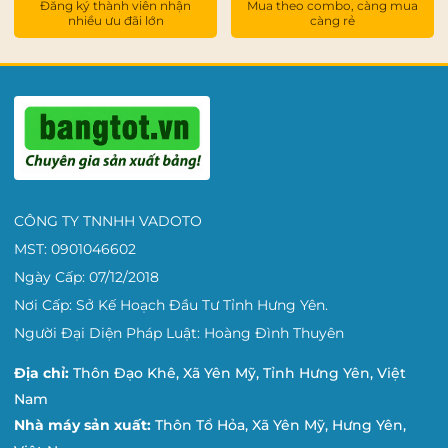
Đăng ký thành viên nhận
Mua theo combo, càng mua
nhiều ưu đãi lớn
càng rẻ
CÔNG TY TNNHH VADOTO
MST: 0901046602
Ngày Cấp: 07/12/2018
Nơi Cấp: Sở Kế Hoạch Đầu Tư Tỉnh Hưng Yên.
Người Đại Diện Pháp Luật: Hoàng Đình Thuyên
Địa chỉ:
Thôn Đạo Khê, Xã Yên Mỹ, Tỉnh Hưng Yên, Việt
Nam
Nhà máy sản xuất:
Thôn Tổ Hỏa, Xã Yên Mỹ, Hưng Yên,