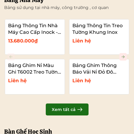
Bảng Nhà Máy
Bảng sử dụng tại nhà máy, công trường , cơ quan
Bảng Thông Tin Nhà
Bảng Thông Tin Treo
Máy Cao Cấp Inock -
Tường Khung Inox
Mái Che Nhựa PC
13.680.000₫
Liên hệ
Bảng Ghim Nỉ Màu
Bảng Ghim Thông
Ghi T6002 Treo Tường
Báo Vải Nỉ Đỏ Đô
Cỡ Lớn VADOTO
T6011 Cao Cấp Cỡ Lớn
Liên hệ
Liên hệ
VADOTO
Xem tất cả
Bàn Ghế Học Sinh