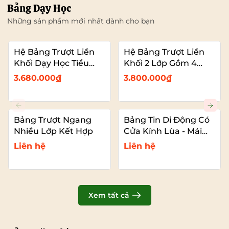
Bảng Dạy Học
Những sản phẩm mới nhất dành cho bạn
Hệ Bảng Trượt Liền
Hệ Bảng Trượt Liền
Khối Dạy Học Tiểu
Khối 2 Lớp Gồm 4
Học – 2 Bảng Trượt
Bảng Dạy Học (2
3.680.000₫
3.800.000₫
Kết Hợp Màn Hình
Bảng Cố Đinh – 2
Bảng Trượt Kết Hợp
TIVI)
Bảng Trượt Ngang
Bảng Tin Di Động Có
Nhiều Lớp Kết Hợp
Cửa Kính Lùa - Mái
Che
Liên hệ
Liên hệ
Xem tất cả