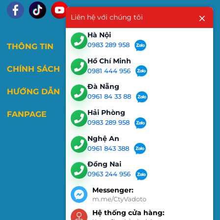
Liên hệ với chúng tôi
Hà Nội
0983 289 958
THÔNG TIN
Hồ Chí Minh
CHÍNH SÁCH
0981 444 956
Đà Nẵng
HƯỚNG DẪN
0961 84 33 88
Hải Phòng
FANPAGE
0983 289 958
Nghệ An
0961 843 388
Đồng Nai
0963 244 956
Messenger:
m.me/CtyVadoto
Hệ thống cửa hàng: