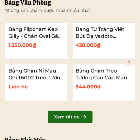
Bảng Văn Phòng
Những sản phẩm được mua nhiều nhất
Bảng Flipchart Kẹp
Bảng Từ Trắng Viết
Giấy - Chân Oval Gấp
Bút Dạ Vadoto
Gọn - Bảng Đào Tạo
EcoTech
1.250.000₫
438.000₫
Chuyên Nghiệp
Vadoto
Bảng Ghim Nỉ Màu
Bảng Ghim Treo
Ghi T6002 Treo Tường
Tường Cao Cấp Màu
Cỡ Lớn VADOTO
Xanh Dương Vải Nỉ
Liên hệ
544.000₫
T6008 Cỡ Lớn
VADOTO
Xem tất cả