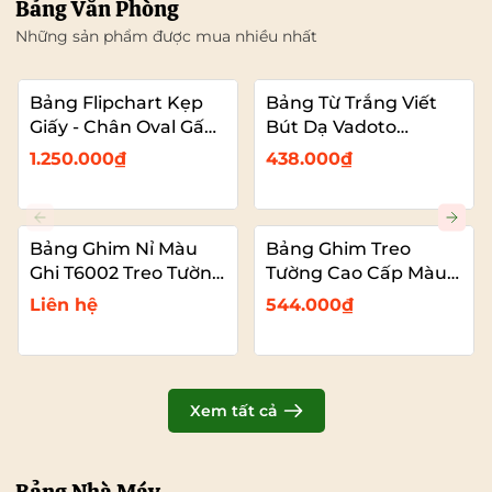
Bảng Văn Phòng
Những sản phẩm được mua nhiều nhất
Bảng Flipchart Kẹp
Bảng Từ Trắng Viết
Giấy - Chân Oval Gấp
Bút Dạ Vadoto
Gọn - Bảng Đào Tạo
EcoTech
1.250.000₫
438.000₫
Chuyên Nghiệp
Vadoto
Bảng Ghim Nỉ Màu
Bảng Ghim Treo
Ghi T6002 Treo Tường
Tường Cao Cấp Màu
Cỡ Lớn VADOTO
Xanh Dương Vải Nỉ
Liên hệ
544.000₫
T6008 Cỡ Lớn
VADOTO
Xem tất cả