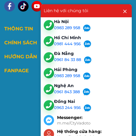
Liên hệ với chúng tôi
Hà Nội
0983 289 958
THÔNG TIN
Hồ Chí Minh
CHÍNH SÁCH
0981 444 956
Đà Nẵng
HƯỚNG DẪN
0961 84 33 88
Hải Phòng
FANPAGE
0983 289 958
Nghệ An
0961 843 388
Đồng Nai
0963 244 956
Messenger:
m.me/CtyVadoto
Hệ thống cửa hàng: