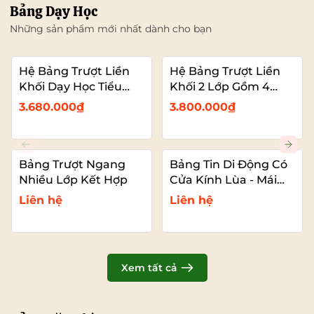
Bảng Dạy Học
Những sản phẩm mới nhất dành cho bạn
Hệ Bảng Trượt Liền
Hệ Bảng Trượt Liền
Khối Dạy Học Tiểu
Khối 2 Lớp Gồm 4
Học – 2 Bảng Trượt
Bảng Dạy Học (2
3.680.000₫
3.800.000₫
Kết Hợp Màn Hình
Bảng Cố Đinh – 2
Bảng Trượt Kết Hợp
TIVI)
Bảng Trượt Ngang
Bảng Tin Di Động Có
Nhiều Lớp Kết Hợp
Cửa Kính Lùa - Mái
Che
Liên hệ
Liên hệ
Xem tất cả