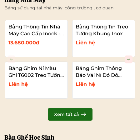
Bảng Nhà Máy
Bảng sử dụng tại nhà máy, công trường , cơ quan
Bảng Thông Tin Nhà
Bảng Thông Tin Treo
Máy Cao Cấp Inock -
Tường Khung Inox
Mái Che Nhựa PC
13.680.000₫
Liên hệ
Bảng Ghim Nỉ Màu
Bảng Ghim Thông
Ghi T6002 Treo Tường
Báo Vải Nỉ Đỏ Đô
Cỡ Lớn VADOTO
T6011 Cao Cấp Cỡ Lớn
Liên hệ
Liên hệ
VADOTO
Xem tất cả
Bàn Ghế Học Sinh