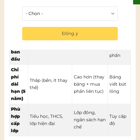
Tương
Cao (viết nhiều
Thấp hơn (chủ
Bảng
tác
màu, vẽ minh họa
yếu chữ trắng
viết bút
giảng
đẹp)
trên nền xanh)
lông
dạy
Đồng ý
Chi
Bảng
phí
Cao hơn
Rẻ hơn
viết
ban
phấn
đầu
Chi
phí
Cao hơn (thay
Bảng
Thấp (bền, ít thay
dài
bảng + mua
viết bút
thế)
hạn (5
phấn liên tục)
lông
năm)
Phù
Lớp đông,
hợp
Tiểu học, THCS,
Tùy cấp
ngân sách hạn
cấp
lớp hiện đại
độ
chế
lớp