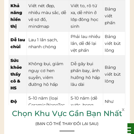
Khả
Viết nét đẹp,
Viết to, rõ từ
Bảng
năng
nhiều màu sắc, dễ
xa, dễ nhìn ở
viết
hiển
vẽ sơ đồ,
lớp đông học
phấn
thị
mindmap
sinh
Phải lau nhiều
Bảng
Dễ lau
Lau 1 lần sạch,
lần, dễ để lại
viết bút
chùi
nhanh chóng
vệt phấn
lông
Sức
Không bụi, giảm
Dễ gây bụi
khỏe
Bảng
nguy cơ hen
phấn bay, ảnh
thầy
viết bút
suyễn, viêm
hưởng hô hấp
cô &
lông
đường hô hấp
lâu dài
HS
5–10 năm (loại
5-10 năm (dễ
Độ
Như
Ceramic/NanoTec
xước, bong
bền
nhau
x
Chọn Khu Vực Gần Bạn Nhất
h)
sơn)
Chống
Tốt nếu chọn
Tốt tự nhiên
Như
(BẠN CÓ THỂ THAY ĐỔI LẠI SAU)
loá
dòng chống loá
nhờ màu xanh
nhau