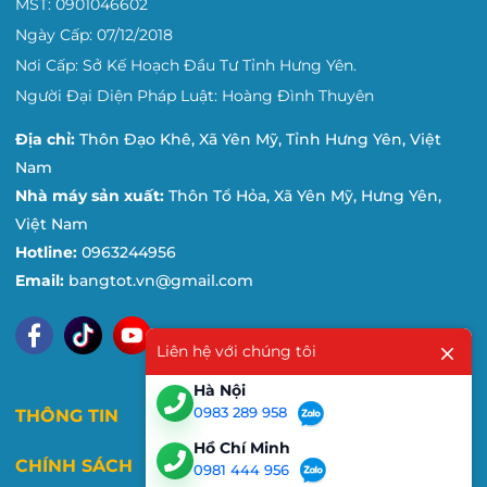
MST: 0901046602
Ngày Cấp: 07/12/2018
Nơi Cấp: Sở Kế Hoạch Đầu Tư Tỉnh Hưng Yên.
Người Đại Diện Pháp Luật: Hoàng Đình Thuyên
Địa chỉ:
Thôn Đạo Khê, Xã Yên Mỹ, Tỉnh Hưng Yên, Việt
Nam
Nhà máy sản xuất:
Thôn Tổ Hỏa, Xã Yên Mỹ, Hưng Yên,
Việt Nam
Hotline:
0963244956
Email:
bangtot.vn@gmail.com
Liên hệ với chúng tôi
Hà Nội
0983 289 958
THÔNG TIN
Hồ Chí Minh
CHÍNH SÁCH
0981 444 956