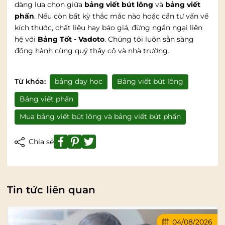
dàng lựa chọn giữa
bảng viết bút lông
và
bảng viết
phấn
. Nếu còn bất kỳ thắc mắc nào hoặc cần tư vấn về
kích thước, chất liệu hay báo giá, đừng ngần ngại liên
hệ với
Bảng Tốt - Vadoto
. Chúng tôi luôn sẵn sàng
đồng hành cùng quý thầy cô và nhà trường.
Từ khóa:
bảng dạy học
Bảng viết bút lông
Bảng viết phấn
Mua bảng viết bút lông và bảng viết bút phấn
Chia sẻ
Tin tức liên quan
04/08/2026