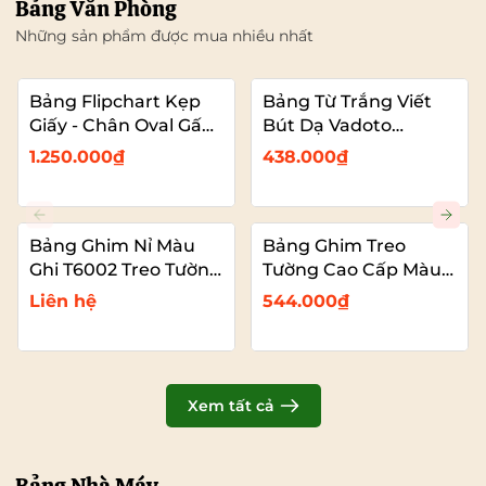
Bảng Văn Phòng
Những sản phẩm được mua nhiều nhất
Bảng Flipchart Kẹp
Bảng Từ Trắng Viết
Giấy - Chân Oval Gấp
Bút Dạ Vadoto
Gọn - Bảng Đào Tạo
EcoTech
1.250.000₫
438.000₫
Chuyên Nghiệp
Vadoto
Bảng Ghim Nỉ Màu
Bảng Ghim Treo
Ghi T6002 Treo Tường
Tường Cao Cấp Màu
Cỡ Lớn VADOTO
Xanh Dương Vải Nỉ
Liên hệ
544.000₫
T6008 Cỡ Lớn
VADOTO
Xem tất cả