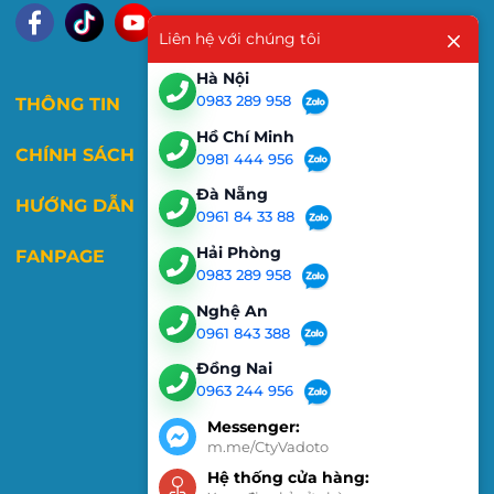
Liên hệ với chúng tôi
Hà Nội
0983 289 958
THÔNG TIN
Hồ Chí Minh
CHÍNH SÁCH
0981 444 956
Đà Nẵng
HƯỚNG DẪN
0961 84 33 88
Hải Phòng
FANPAGE
0983 289 958
Nghệ An
0961 843 388
Đồng Nai
0963 244 956
Messenger:
m.me/CtyVadoto
Hệ thống cửa hàng: