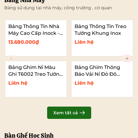
Bảng Nhà Máy
Bảng sử dụng tại nhà máy, công trường , cơ quan
Bảng Thông Tin Nhà
Bảng Thông Tin Treo
Máy Cao Cấp Inock -
Tường Khung Inox
Mái Che Nhựa PC
13.680.000₫
Liên hệ
Bảng Ghim Nỉ Màu
Bảng Ghim Thông
Ghi T6002 Treo Tường
Báo Vải Nỉ Đỏ Đô
Cỡ Lớn VADOTO
T6011 Cao Cấp Cỡ Lớn
Liên hệ
Liên hệ
VADOTO
Xem tất cả
Bàn Ghế Học Sinh