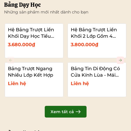
Bảng Dạy Học
Những sản phẩm mới nhất dành cho bạn
Hệ Bảng Trượt Liền
Hệ Bảng Trượt Liền
Khối Dạy Học Tiểu
Khối 2 Lớp Gồm 4
Học – 2 Bảng Trượt
Bảng Dạy Học (2
3.680.000₫
3.800.000₫
Kết Hợp Màn Hình
Bảng Cố Đinh – 2
Bảng Trượt Kết Hợp
TIVI)
Bảng Trượt Ngang
Bảng Tin Di Động Có
Nhiều Lớp Kết Hợp
Cửa Kính Lùa - Mái
Che
Liên hệ
Liên hệ
Xem tất cả