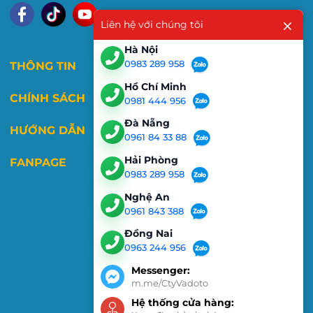
Liên hệ với chúng tôi
Hà Nội
0983 289 958
THÔNG TIN
Hồ Chí Minh
CHÍNH SÁCH
0981 444 956
Đà Nẵng
HƯỚNG DẪN
0961 84 33 88
Hải Phòng
FANPAGE
0983 289 958
Nghệ An
0961 843 388
Đồng Nai
0963 244 956
Messenger:
m.me/CtyVadoto
Hệ thống cửa hàng: