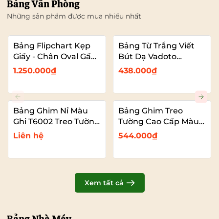
Bảng Văn Phòng
Những sản phẩm được mua nhiều nhất
Bảng Flipchart Kẹp
Bảng Từ Trắng Viết
Giấy - Chân Oval Gấp
Bút Dạ Vadoto
Gọn - Bảng Đào Tạo
EcoTech
1.250.000₫
438.000₫
Chuyên Nghiệp
Vadoto
Bảng Ghim Nỉ Màu
Bảng Ghim Treo
Ghi T6002 Treo Tường
Tường Cao Cấp Màu
Cỡ Lớn VADOTO
Xanh Dương Vải Nỉ
Liên hệ
544.000₫
T6008 Cỡ Lớn
VADOTO
Xem tất cả