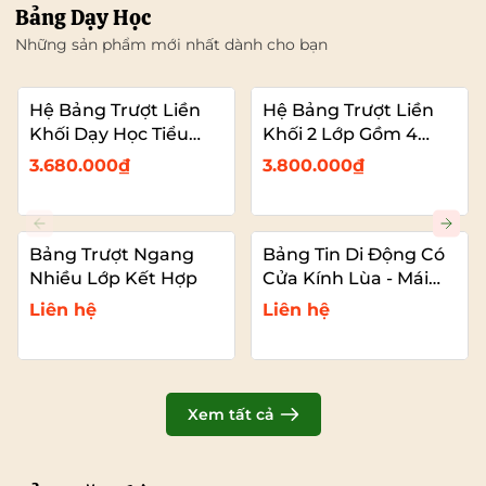
Bảng Dạy Học
Những sản phẩm mới nhất dành cho bạn
Hệ Bảng Trượt Liền
Hệ Bảng Trượt Liền
Khối Dạy Học Tiểu
Khối 2 Lớp Gồm 4
Học – 2 Bảng Trượt
Bảng Dạy Học (2
3.680.000₫
3.800.000₫
Kết Hợp Màn Hình
Bảng Cố Đinh – 2
Bảng Trượt Kết Hợp
TIVI)
Bảng Trượt Ngang
Bảng Tin Di Động Có
Nhiều Lớp Kết Hợp
Cửa Kính Lùa - Mái
Che
Liên hệ
Liên hệ
Xem tất cả