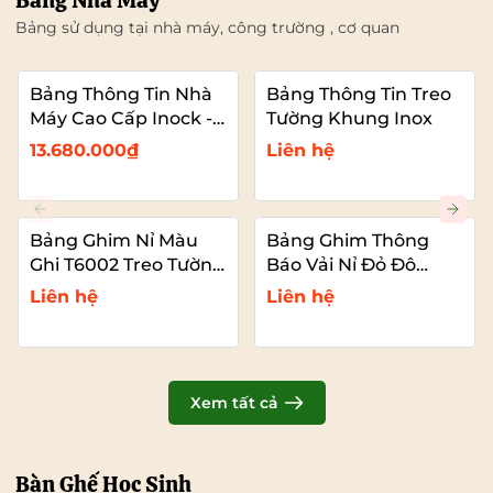
Bảng Nhà Máy
Bảng sử dụng tại nhà máy, công trường , cơ quan
Bảng Thông Tin Nhà
Bảng Thông Tin Treo
Máy Cao Cấp Inock -
Tường Khung Inox
Mái Che Nhựa PC
13.680.000₫
Liên hệ
Bảng Ghim Nỉ Màu
Bảng Ghim Thông
Ghi T6002 Treo Tường
Báo Vải Nỉ Đỏ Đô
Cỡ Lớn VADOTO
T6011 Cao Cấp Cỡ Lớn
Liên hệ
Liên hệ
VADOTO
Xem tất cả
Bàn Ghế Học Sinh