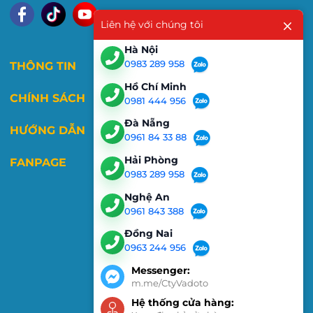
Liên hệ với chúng tôi
Hà Nội
0983 289 958
THÔNG TIN
Hồ Chí Minh
CHÍNH SÁCH
0981 444 956
Đà Nẵng
HƯỚNG DẪN
0961 84 33 88
Hải Phòng
FANPAGE
0983 289 958
Nghệ An
0961 843 388
Đồng Nai
0963 244 956
Messenger:
m.me/CtyVadoto
Hệ thống cửa hàng: