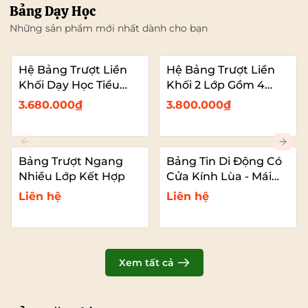
Bảng Dạy Học
Những sản phẩm mới nhất dành cho bạn
Hệ Bảng Trượt Liền
Hệ Bảng Trượt Liền
Khối Dạy Học Tiểu
Khối 2 Lớp Gồm 4
Học – 2 Bảng Trượt
Bảng Dạy Học (2
3.680.000₫
3.800.000₫
Kết Hợp Màn Hình
Bảng Cố Đinh – 2
Bảng Trượt Kết Hợp
TIVI)
Bảng Trượt Ngang
Bảng Tin Di Động Có
Nhiều Lớp Kết Hợp
Cửa Kính Lùa - Mái
Che
Liên hệ
Liên hệ
Xem tất cả