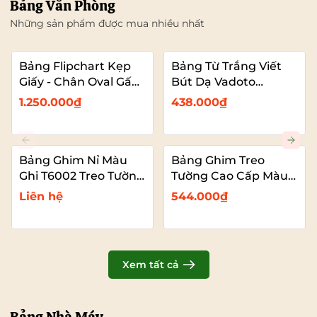
Bảng Văn Phòng
Những sản phẩm được mua nhiều nhất
Bảng Flipchart Kẹp
Bảng Từ Trắng Viết
Giấy - Chân Oval Gấp
Bút Dạ Vadoto
Gọn - Bảng Đào Tạo
EcoTech
1.250.000₫
438.000₫
Chuyên Nghiệp
Vadoto
Bảng Ghim Nỉ Màu
Bảng Ghim Treo
Ghi T6002 Treo Tường
Tường Cao Cấp Màu
Cỡ Lớn VADOTO
Xanh Dương Vải Nỉ
Liên hệ
544.000₫
T6008 Cỡ Lớn
VADOTO
Xem tất cả