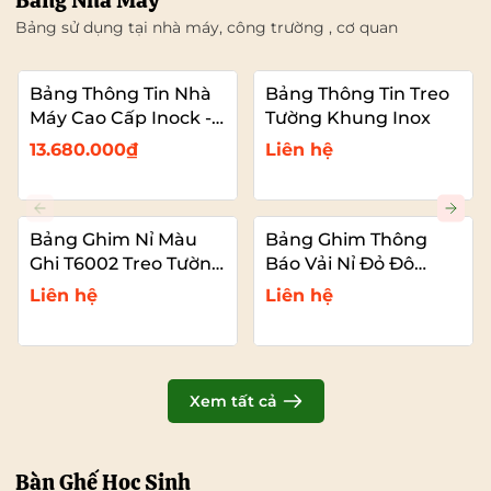
Bảng Nhà Máy
Bảng sử dụng tại nhà máy, công trường , cơ quan
Bảng Thông Tin Nhà
Bảng Thông Tin Treo
Máy Cao Cấp Inock -
Tường Khung Inox
Mái Che Nhựa PC
13.680.000₫
Liên hệ
Bảng Ghim Nỉ Màu
Bảng Ghim Thông
Ghi T6002 Treo Tường
Báo Vải Nỉ Đỏ Đô
Cỡ Lớn VADOTO
T6011 Cao Cấp Cỡ Lớn
Liên hệ
Liên hệ
VADOTO
Xem tất cả
Bàn Ghế Học Sinh