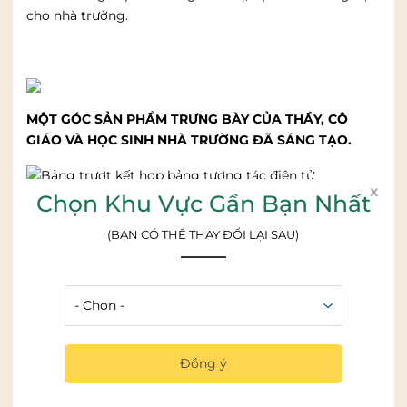
cho nhà trường.
MỘT GÓC SẢN PHẨM TRƯNG BÀY CỦA THẦY, CÔ
GIÁO VÀ HỌC SINH NHÀ TRƯỜNG ĐÃ SÁNG TẠO.
x
Chọn Khu Vực Gần Bạn Nhất
Với hơn 10 năm kinh nghiệm làm việc với các nhà
trường, bangtot.vn thấu hiểu được những khó khăn,
(BẠN CÓ THỂ THAY ĐỔI LẠI SAU)
những mong muốn và những kỳ vọng của khách hàng;
đội ngũ cán bộ, chuyên gia của công ty đã tiến hành
nghiên cứu, khảo sát và tư vấn, lắp đặt các sản phẩm
phù hợp với nhà trường như sau:
+
Bảng trượt ngang hai lớp
;
Đồng ý
+
Bảng trượt thông minh;