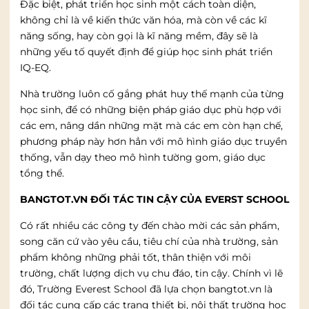
Đặc biệt, phát triển học sinh một cách toàn diện,
không chỉ là về kiến thức văn hóa, mà còn về các kĩ
năng sống, hay còn gọi là kĩ năng mềm, đây sẽ là
những yếu tố quyết định để giúp học sinh phát triển
IQ-EQ.
Nhà trường luôn cố gắng phát huy thế mạnh của từng
học sinh, để có những biện pháp giáo dục phù hợp với
các em, nâng dần những mặt mà các em còn hạn chế,
phương pháp này hơn hẳn với mô hình giáo dục truyền
thống, vẫn dạy theo mô hình tường gom, giáo dục
tổng thể.
BANGTOT.VN ĐỐI TÁC TIN CẬY CỦA EVERST SCHOOL
Có rất nhiều các công ty đến chào mời các sản phẩm,
song căn cứ vào yêu cầu, tiêu chí của nhà trường, sản
phẩm không những phải tốt, thân thiện với môi
trường, chất lượng dịch vụ chu đáo, tin cậy. Chính vì lẽ
đó, Trường Everest School đã lựa chọn bangtot.vn là
đối tác cung cấp các trang thiết bị, nội thất trường học