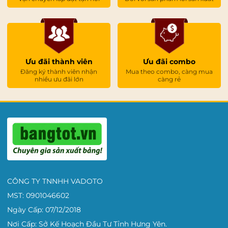
Ưu đãi thành viên
Ưu đãi combo
Đăng ký thành viên nhận
Mua theo combo, càng mua
nhiều ưu đãi lớn
càng rẻ
CÔNG TY TNNHH VADOTO
MST: 0901046602
Ngày Cấp: 07/12/2018
Nơi Cấp: Sở Kế Hoạch Đầu Tư Tỉnh Hưng Yên.