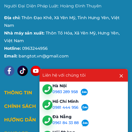
Người Đại Diện Pháp Luật: Hoàng Đình Thuyên
Địa chỉ:
Thôn Đạo Khê, Xã Yên Mỹ, Tỉnh Hưng Yên, Việt
Nam
Nhà máy sản xuất:
Thôn Tổ Hỏa, Xã Yên Mỹ, Hưng Yên,
Việt Nam
Hotline:
0963244956
Email:
bangtot.vn@gmail.com
Liên hệ với chúng tôi
Hà Nội
0983 289 958
THÔNG TIN
Hồ Chí Minh
CHÍNH SÁCH
0981 444 956
Đà Nẵng
HƯỚNG DẪN
0961 84 33 88