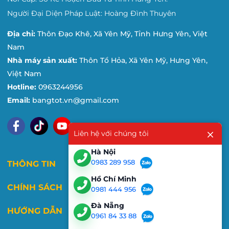
Người Đại Diện Pháp Luật: Hoàng Đình Thuyên
Địa chỉ:
Thôn Đạo Khê, Xã Yên Mỹ, Tỉnh Hưng Yên, Việt
Nam
Nhà máy sản xuất:
Thôn Tổ Hỏa, Xã Yên Mỹ, Hưng Yên,
Việt Nam
Hotline:
0963244956
Email:
bangtot.vn@gmail.com
Liên hệ với chúng tôi
Hà Nội
0983 289 958
THÔNG TIN
Hồ Chí Minh
CHÍNH SÁCH
0981 444 956
Đà Nẵng
HƯỚNG DẪN
0961 84 33 88