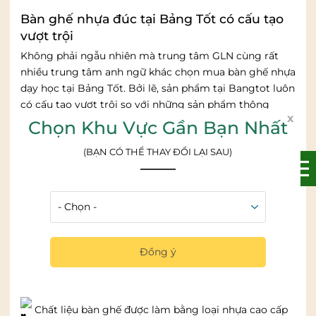
Bàn ghế nhựa đúc tại Bảng Tốt có cấu tạo
vượt trội
Không phải ngẫu nhiên mà trung tâm GLN cùng rất
nhiều trung tâm anh ngữ khác chọn mua bàn ghế nhựa
dạy học tại Bảng Tốt. Bởi lẽ, sản phẩm tại Bangtot luôn
có cấu tạo vượt trội so với những sản phẩm thông
x
thường.
Chọn Khu Vực Gần Bạn Nhất
Mặt bàn hình chữ nhật có kích thước tiêu chuẩn. Các
(BẠN CÓ THỂ THAY ĐỔI LẠI SAU)
cạnh được mài nhẵn, bo tròn an toàn cho bé. Mặt bàn ít
bám bẩn, dễ lau chùi và vệ sinh bằng khăn ẩm.
Chân bàn bằng sắt sơn tĩnh điện (nhám nhẹ) sơn
phủ PU bóng. Không bị bong tróc, bay màu theo thời
Đồng ý
gian. Dưới chân bàn còn có đế cao su chống trơn trượt,
phù hợp với mọi mặt sàn.
Chất liệu bàn ghế được làm bằng loại nhựa cao cấp