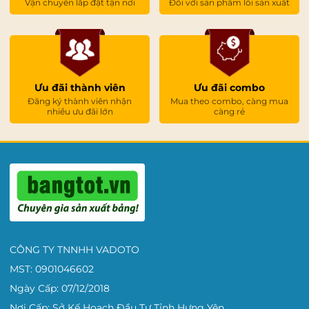
Vận chuyển lắp đặt tận nơi
Đối với sản phẩm lỗi sản xuất
Ưu đãi thành viên
Ưu đãi combo
Đăng ký thành viên nhận
Mua theo combo, càng mua
nhiều ưu đãi lớn
càng rẻ
CÔNG TY TNNHH VADOTO
MST: 0901046602
Ngày Cấp: 07/12/2018
Nơi Cấp: Sở Kế Hoạch Đầu Tư Tỉnh Hưng Yên.