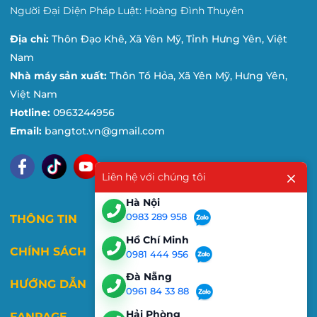
Người Đại Diện Pháp Luật: Hoàng Đình Thuyên
Địa chỉ:
Thôn Đạo Khê, Xã Yên Mỹ, Tỉnh Hưng Yên, Việt
Nam
Nhà máy sản xuất:
Thôn Tổ Hỏa, Xã Yên Mỹ, Hưng Yên,
Việt Nam
Hotline:
0963244956
Email:
bangtot.vn@gmail.com
Liên hệ với chúng tôi
Hà Nội
0983 289 958
THÔNG TIN
Hồ Chí Minh
CHÍNH SÁCH
0981 444 956
Đà Nẵng
HƯỚNG DẪN
0961 84 33 88
Hải Phòng
FANPAGE