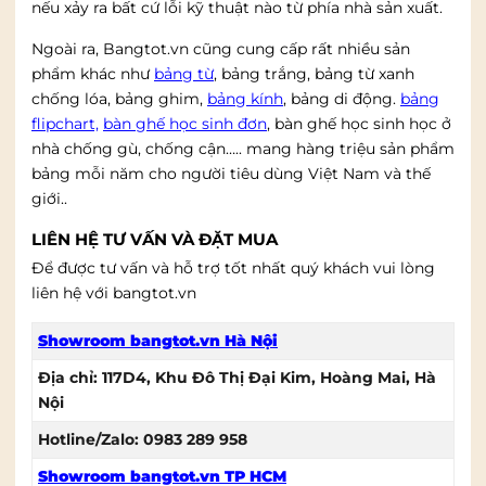
nếu xảy ra bất cứ lỗi kỹ thuật nào từ phía nhà sản xuất.
Ngoài ra, Bangtot.vn cũng cung cấp rất nhiều sản
phẩm khác như
bảng từ
, bảng trắng, bảng từ xanh
chống lóa, bảng ghim,
bảng kính
, bảng di động.
bảng
flipchart,
bàn ghế học sinh đơn
, bàn ghế học sinh học ở
nhà chống gù, chống cận….. mang hàng triệu sản phẩm
bảng mỗi năm cho người tiêu dùng Việt Nam và thế
giới..
LIÊN HỆ TƯ VẤN VÀ ĐẶT MUA
Để được tư vấn và hỗ trợ tốt nhất quý khách vui lòng
liên hệ với bangtot.vn
Showroom bangtot.vn Hà Nội
Địa chỉ: 117D4, Khu Đô Thị Đại Kim, Hoàng Mai, Hà
Nội
Hotline/Zalo: 0983 289 958
Showroom bangtot.vn TP HCM