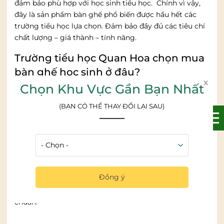
đảm bảo phù hợp với học sinh tiểu học. Chính vì vậy,
đây là sản phẩm bàn ghế phổ biến được hầu hết các
trường tiểu học lựa chọn. Đảm bảo đầy đủ các tiêu chí
chất lượng – giá thành – tính năng.
Trường tiểu học Quan Hoa chọn mua
bàn ghế học sinh ở đâu?
x
Chọn Khu Vực Gần Bạn Nhất
Trường tiểu học Quan Hoa nằm tại số 447 Nguyễn
Khang, phường Quan Hoa, quận Cầu Giấy, Hà Nội. Đây
(BẠN CÓ THỂ THAY ĐỔI LẠI SAU)
là ngôi trường tiểu học có bề dày lịch sử. Trong dạy
học, trường luôn chú trọng việc đổi mới phương pháp,
bồi dưỡng cho các em phương pháp tự học, kĩ năng
vận dụng kiến thức vào thực tiễn. Bên cạnh những buổi
học chính khóa, nhà trường tổ chức các Câu Lạc bộ và
những hoạt động ngoại khoá bổ ích để nâng cao sự
Đồng ý
hiểu biết cho học sinh.Đến nay, 100% cán bộ – giáo viên
của trường Tiểu học Quan Hoa đều đạt trình độ trên
chuẩn.