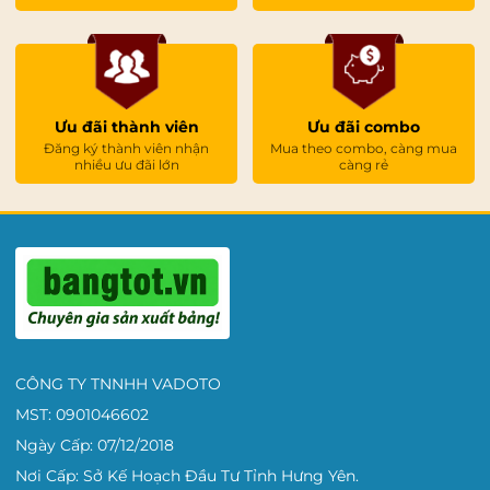
Ưu đãi thành viên
Ưu đãi combo
Đăng ký thành viên nhận
Mua theo combo, càng mua
nhiều ưu đãi lớn
càng rẻ
CÔNG TY TNNHH VADOTO
MST: 0901046602
Ngày Cấp: 07/12/2018
Nơi Cấp: Sở Kế Hoạch Đầu Tư Tỉnh Hưng Yên.