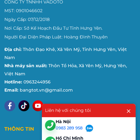
CÔNG TY TNNHH VADOTO
MST: 0901046602
Ngày Cấp: 07/12/2018
Nơi Cấp: Sở Kế Hoạch Đầu Tư Tỉnh Hưng Yên.
Người Đại Diện Pháp Luật: Hoàng Đình Thuyên
Địa chỉ:
Thôn Đạo Khê, Xã Yên Mỹ, Tỉnh Hưng Yên, Việt
Nam
Nhà máy sản xuất:
Thôn Tổ Hỏa, Xã Yên Mỹ, Hưng Yên,
Việt Nam
Hotline:
0963244956
Email:
bangtot.vn@gmail.com
Liên hệ với chúng tôi
Hà Nội
0983 289 958
THÔNG TIN
Hồ Chí Minh