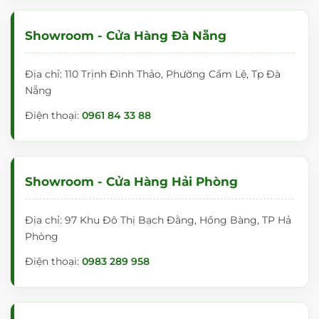
Nhà máy sản xuất:
Thôn Chu Xá, Xã Yên Mỹ, Tỉnh Hưng
Yên.
Showroom - Cửa Hàng Đà Nẵng
Hệ thống Showroom toàn quốc:
Địa chỉ: 110 Trịnh Đình Thảo, Phường Cẩm Lệ, Tp Đà
Hà Nội:
Số 18NV3, KĐT Tổng Cục 5, Tân Triều, Thanh
Nẵng
Trì (Yên Xá). | Hotline: 0983 289 958
Điện thoại:
0961 84 33 88
TP. Hồ Chí Minh:
363/21 Đường Bình Lợi, P. 13, Q.
Bình Thạnh. | Hotline: 0981 444 956
Đà Nẵng:
110 Trịnh Đình Thảo, P. Khuê Trung, Q.
Showroom - Cửa Hàng Hải Phòng
Cẩm Lệ. | Hotline: 0961 84 33 88
Nghệ An:
148 Ngô Thì Nhậm, P. Trung Đô, TP. Vinh.
Địa chỉ: 97 Khu Đô Thị Bạch Đằng, Hồng Bàng, TP Hả
| Hotline: 0981 84 33 88
Phòng
Điện thoại:
0983 289 958