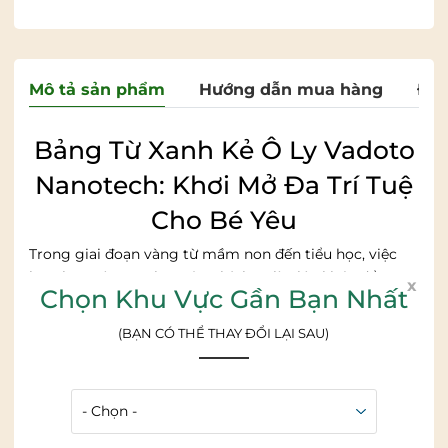
Mô tả sản phẩm
Hướng dẫn mua hàng
Đán
Bảng Từ Xanh Kẻ Ô Ly Vadoto
Nanotech: Khơi Mở Đa Trí Tuệ
Cho Bé Yêu
Trong giai đoạn vàng từ mầm non đến tiểu học, việc
lựa chọn công cụ học tập phù hợp là chìa khóa để con
x
Chọn Khu Vực Gần Bạn Nhất
hình thành tư duy và kỹ năng.
Bảng từ xanh kẻ ô ly
tiểu học Vadoto Nanotech
– một sản phẩm tâm huyết
(BẠN CÓ THỂ THAY ĐỔI LẠI SAU)
từ
VADOTO
– không chỉ là mặt phẳng để viết, mà còn
là nền tảng giúp con phát triển toàn diện các nhóm trí
thông minh quan trọng.
1. Công nghệ Nanotech vượt trội – An