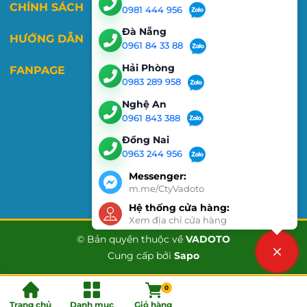
CHÍNH SÁCH
0981 444 956
Đà Nẵng
HƯỚNG DẪN
0961 84 33 88
Hải Phòng
FANPAGE
0983 289 958
Nghệ An
0961 843 388
Đồng Nai
0963 244 956
Messenger:
m.me/CtyVadoto
Hệ thống cửa hàng:
Xem địa chỉ cửa hàng
© Bản quyền thuộc về
VADOTO
Cung cấp bởi
Sapo
Liên hệ
0
Trang chủ
Danh mục
Giỏ hàng