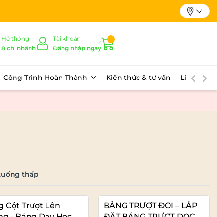
Hệ thống
Tài khoản
8 chi nhánh
Đăng nhập ngay
Công Trình Hoàn Thành
Kiến thức & tư vấn
Liên hệ
xuống thấp
 Cột Trượt Lên
BẢNG TRƯỢT ĐÔI – LẮP
ng - Bảng Dạy Học
ĐẶT BẢNG TRƯỢT DỌC 2