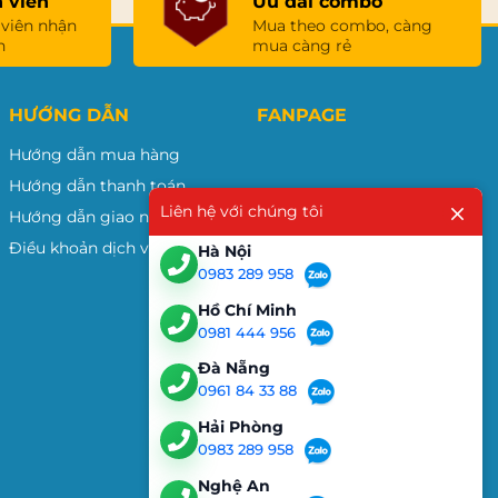
 viên
Ưu đãi combo
 viên nhận
Mua theo combo, càng
n
mua càng rẻ
HƯỚNG DẪN
FANPAGE
Hướng dẫn mua hàng
Hướng dẫn thanh toán
Liên hệ với chúng tôi
Hướng dẫn giao nhận
Điều khoản dịch vụ
Hà Nội
0983 289 958
Hồ Chí Minh
0981 444 956
Đà Nẵng
0961 84 33 88
Hải Phòng
0983 289 958
Nghệ An