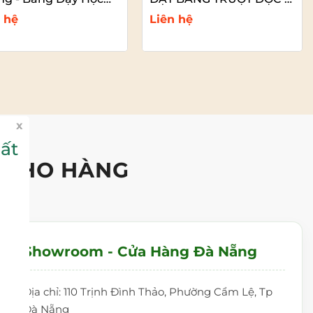
 Cấp
LỚP
 hệ
Liên hệ
Xem chi tiết
Xem chi tiết
x
ất
 KHO HÀNG
Showroom - Cửa Hàng Đà Nẵng
Địa chỉ: 110 Trịnh Đình Thảo, Phường Cẩm Lệ, Tp
Đà Nẵng