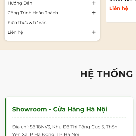
Hướng Dẫn
Xanh Viết 
Liên hệ
Công Trình Hoàn Thành
Kiến thức & tư vấn
Xem
Liên hệ
HỆ THỐNG
Showroom - Cửa Hàng Hà Nội
Địa chỉ: Số 18NV3, Khu Đô Thị Tổng Cục 5, Thôn
Yên Xá, P Hà Đông, TP Hà Nội