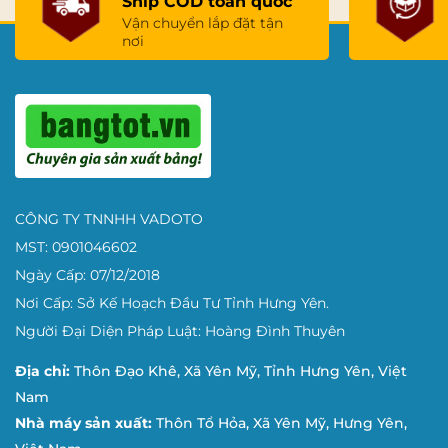
Ship COD toàn quốc
Vận chuyển lắp đặt tận
nơi
CÔNG TY TNNHH VADOTO
MST: 0901046602
Ngày Cấp: 07/12/2018
Nơi Cấp: Sở Kế Hoạch Đầu Tư Tỉnh Hưng Yên.
Người Đại Diện Pháp Luật: Hoàng Đình Thuyên
Địa chỉ:
Thôn Đạo Khê, Xã Yên Mỹ, Tỉnh Hưng Yên, Việt
Nam
Nhà máy sản xuất:
Thôn Tổ Hỏa, Xã Yên Mỹ, Hưng Yên,