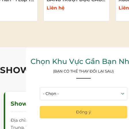
Bút
CẤP CHO TRƯỜNG HỌC
Cao
Liên hệ
Liên
 chi tiết
Xem chi tiết
Chọn Khu Vực Gần Bạn Nh
 SHOWROOM - CỬA HÀNG -
(BẠN CÓ THỂ THAY ĐỔI LẠI SAU)
Showroom - Cửa Hàng Hồ Chí Minh
Đồng ý
Địa chỉ: 363/21 Đường Bình Lợi, Phường Bình Lợi
Trung, Tp Hồ Chí Minh