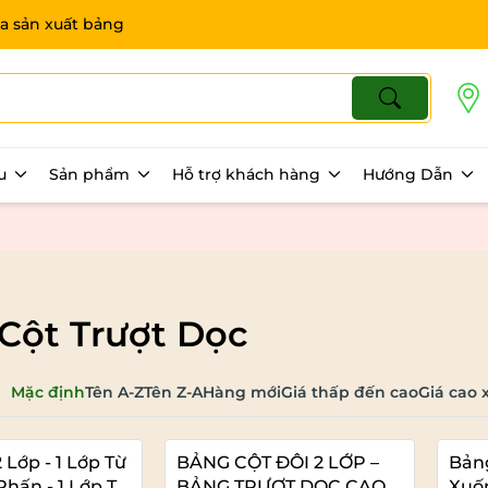
a sản xuất bảng
ệu
Sản phẩm
Hỗ trợ khách hàng
Hướng Dẫn
Cột Trượt Dọc
Mặc định
Tên A-Z
Tên Z-A
Hàng mới
Giá thấp đến cao
Giá cao 
 Lớp - 1 Lớp Từ
BẢNG CỘT ĐÔI 2 LỚP –
Bảng
Phấn - 1 Lớp Từ
BẢNG TRƯỢT DỌC CAO
Xuố