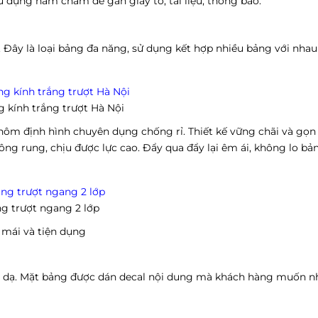
dụng nam châm để gắn giấy tờ, tài liệu, thông báo.
. Đây là loại bảng đa năng, sử dụng kết hợp nhiều bảng với nha
 kính trắng trượt Hà Nội
m định hình chuyên dụng chống rỉ. Thiết kế vững chãi và gọ
ng rung, chịu được lực cao. Đẩy qua đẩy lại êm ái, không lo bản
g trượt ngang 2 lớp
i mái và tiện dụng
bút dạ. Mặt bảng được dán decal nội dung mà khách hàng muốn nh