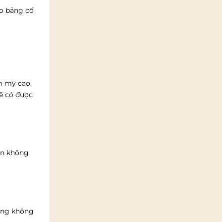
ho bảng cố
m mỹ cao.
sẽ có được
ạn không
bảng không