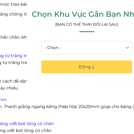
 móc treo bảng chắc chắn
Chọn Khu Vực Gần Bạn Nh
 Bảng chống lóa tốt, giúp bảo vệ mắt tối đa, nhìn nghiêng không 
(BẠN CÓ THỂ THAY ĐỔI LẠI SAU)
ắc chắn, không bị cong vênh theo thời gian. Bốn góc được bịt
 từ trắng treo tường
Đồng ý
 cách dễ dàng, tiết kiếm không gian. Mặt bảng viết bằng bút dạ
áy chiếu.
m. Thanh giằng ngang bằng thép hộp 20x20mm giúp cho bảng 
ng viết bút lông có chân