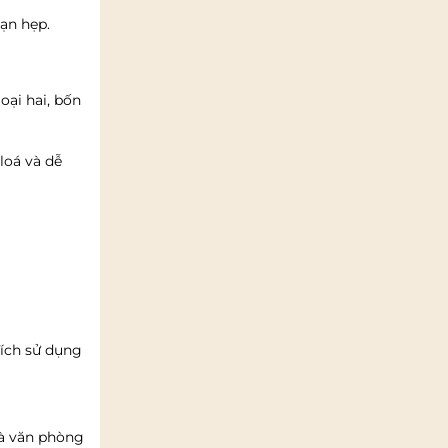
ạn hẹp.
oại hai, bốn
loá và dễ
đích sử dụng
và văn phòng