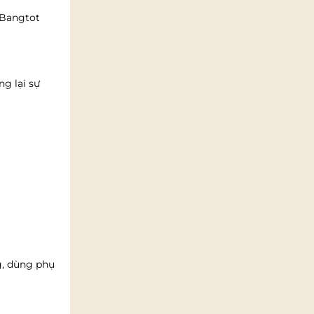
 Bangtot
g lại sự
g, dùng phụ