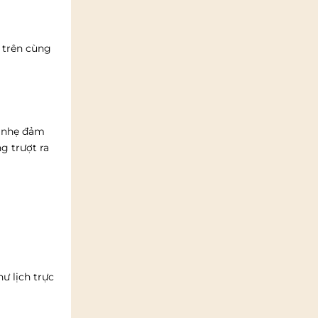
u trên cùng
n nhẹ đảm
g trượt ra
ư lịch trực