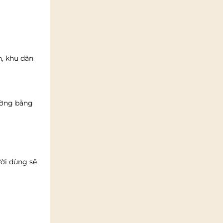
n, khu dân
ường bằng
ười dùng sẽ