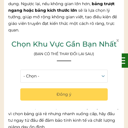
dụng. Ngược lại, nếu không gian lớn hơn,
bảng trượt
ngang hoặc bảng kích thước lớn
sẽ là lựa chọn lý
tưởng, giúp mở rộng không gian viết, tạo điều kiện để
giáo viên truyền đạt kiến thức một cách rõ ràng, trực
quan.
x
Chọn Khu Vực Gần Bạn Nhất
(BẠN CÓ THỂ THAY ĐỔI LẠI SAU)
Kích thước bảng dạy học cần phù hợp với trung tâm
dạy thêm
– Độ bền và tính kinh tế về lâu về dài
Một chiếc bảng chất lượng không chỉ phục vụ tốt cho
giảng dạy mà còn là khoản đầu tư lâu dài cho trung
tâm. Bảng bền, chịu lực tốt, không cong vênh, bề mặt
Đồng ý
chống xước sẽ giúp duy trì hiệu quả sử dụng trong
nhiều năm, hạn chế chi phí sửa chữa hay thay mới. Thay
vì chọn bảng giá rẻ nhưng nhanh xuống cấp, hãy đầu
tư ngay từ đầu để đảm bảo tính kinh tế và chất lượng
giảng dạy ổn định.