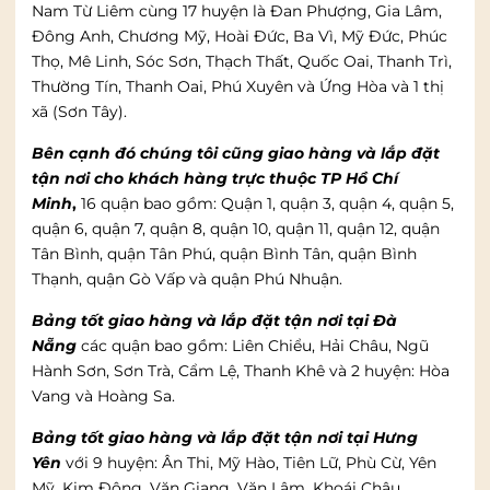
Nam Từ Liêm cùng 17 huyện là Đan Phượng, Gia Lâm,
Đông Anh, Chương Mỹ, Hoài Đức, Ba Vì, Mỹ Đức, Phúc
Thọ, Mê Linh, Sóc Sơn, Thạch Thất, Quốc Oai, Thanh Trì,
Thường Tín, Thanh Oai, Phú Xuyên và Ứng Hòa và 1 thị
xã (Sơn Tây).
Bên cạnh đó chúng tôi cũng giao hàng và lắp đặt
tận nơi cho khách hàng trực thuộc TP Hồ Chí
Minh
,
16 quận bao gồm: Quận 1, quận 3, quận 4, quận 5,
quận 6, quận 7, quận 8, quận 10, quận 11, quận 12, quận
Tân Bình, quận Tân Phú, quận Bình Tân, quận Bình
Thạnh, quận Gò Vấp và quận Phú Nhuận.
Bảng tốt giao hàng và lắp đặt tận nơi tại Đà
Nẵng
các quận bao gồm: Liên Chiểu, Hải Châu, Ngũ
Hành Sơn, Sơn Trà, Cẩm Lệ, Thanh Khê và 2 huyện: Hòa
Vang và Hoàng Sa.
Bảng tốt giao hàng và lắp đặt tận nơi tại Hưng
Yên
với 9 huyện: Ân Thi, Mỹ Hào, Tiên Lữ, Phù Cừ, Yên
Mỹ, Kim Động, Văn Giang, Văn Lâm, Khoái Châu.