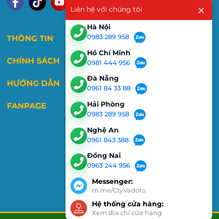
Liên hệ với chúng tôi
Hà Nội
0983 289 958
THÔNG TIN
Hồ Chí Minh
CHÍNH SÁCH
0981 444 956
Đà Nẵng
HƯỚNG DẪN
0961 84 33 88
Hải Phòng
FANPAGE
0983 289 958
Nghệ An
0961 843 388
Đồng Nai
0963 244 956
Messenger:
m.me/CtyVadoto
Hệ thống cửa hàng:
Xem địa chỉ cửa hàng