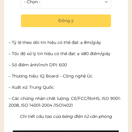
lượng. Phục vụ cho quá trình làm việc.
Ưu điểm của dòng bảng điện tử tại Bảng Tốt
– Độ phân giải (Ngang x Đứng): 9,600 x 9,600
Đồng ý
– Điểm định vị: 4 điểm/ 9 điểm /20 điểm
– Tỷ lệ theo dõi tín hiệu có thể đạt: ≥ 8m/giây
– Tốc độ xử lý tín hiệu có thể đạt: ≥ 480 điểm/giây
– Số điểm ảnh/inch DPI: 600
– Thương hiệu: IQ Board – Công nghệ Úc
– Xuất xứ: Trung Quốc
– Các chứng nhận chất lượng: CE/FCC/RoHS, ISO 9001-
2008, ISO 14001-2004 /ISO14021
Chi tiết cấu tạo của bảng điện tử văn phòng