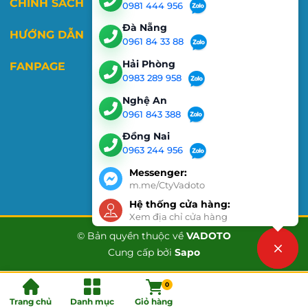
CHÍNH SÁCH
0981 444 956
Đà Nẵng
HƯỚNG DẪN
0961 84 33 88
Hải Phòng
FANPAGE
0983 289 958
Nghệ An
0961 843 388
Đồng Nai
0963 244 956
Messenger:
m.me/CtyVadoto
Hệ thống cửa hàng:
Xem địa chỉ cửa hàng
© Bản quyền thuộc về
VADOTO
Cung cấp bởi
Sapo
Liên hệ
0
Trang chủ
Danh mục
Giỏ hàng