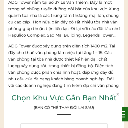
ADG Tower nằm tại Số 37 Lê Văn Thiêm. Đây là một
trong số những tuyến đường nổi bật của khu vực. Xung
quanh tòa nhà là các trung tâm thương mại lớn, chung
cư cao cấp. Hơn nữa, gần đây có rất nhiều tòa nhà văn
phòng giúp thuận tiện liên lạc. Đi lại với các đối tác như
Hapulico Complex, Sao Mai Building, Legends Tower,…
ADG Tower được xây dựng trên diện tích 1400 m2. Tại
đây cho thuê văn phòng làm việc tại tầng 1 – 15. Các
văn phòng tại tòa nhà được thiết kế hiện đại, chất
lượng xây dựng tốt, trang thiết bị đồng bộ. Diện tích
văn phòng được phân chia linh hoạt, đáp ứng đầy đủ
nhu cầu của đa dạng khách hàng doanh nghiệp. Đối
với các doanh nghiệp đang tìm kiếm địa chỉ văn phòng
có nhiều tiện ích mà giá thuê vừa phải thì tòa nhà ADG
x
Chọn Khu Vực Gần Bạn Nhất
Tower là một lựa chọn rất thích hợp.
(BẠN CÓ THỂ THAY ĐỔI LẠI SAU)
Các văn phòng tại tòa nhà ADG cũng đã lựa chọn mua
bảng điện tử tại Bảng Tốt. Chúng tôi đã tiến hành lắp
đặt cho các văn phòng, mang đến sản phẩm bảng chất