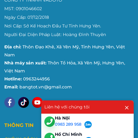
CÔNG TY TNNHH VADOTO
MST: 0901046602
Ngày Cấp: 07/12/2018
Nơi Cấp: Sở Kế Hoạch Đầu Tư Tỉnh Hưng Yên.
Người Đại Diện Pháp Luật: Hoàng Đình Thuyên
Địa chỉ:
Thôn Đạo Khê, Xã Yên Mỹ, Tỉnh Hưng Yên, Việt
Nam
Nhà máy sản xuất:
Thôn Tổ Hỏa, Xã Yên Mỹ, Hưng Yên,
Việt Nam
Hotline:
0963244956
Email:
bangtot.vn@gmail.com
Liên hệ với chúng tôi
Hà Nội
0983 289 958
THÔNG TIN
Hồ Chí Minh