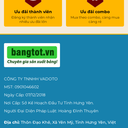
Ưu đãi thành viên
Ưu đãi combo
Đăng ký thành viên nhận
Mua theo combo, càng mua
nhiều ưu đãi lớn
càng rẻ
CÔNG TY TNNHH VADOTO
MST: 0901046602
Ngày Cấp: 07/12/2018
Nơi Cấp: Sở Kế Hoạch Đầu Tư Tỉnh Hưng Yên.
Người Đại Diện Pháp Luật: Hoàng Đình Thuyên
Địa chỉ:
Thôn Đạo Khê, Xã Yên Mỹ, Tỉnh Hưng Yên, Việt