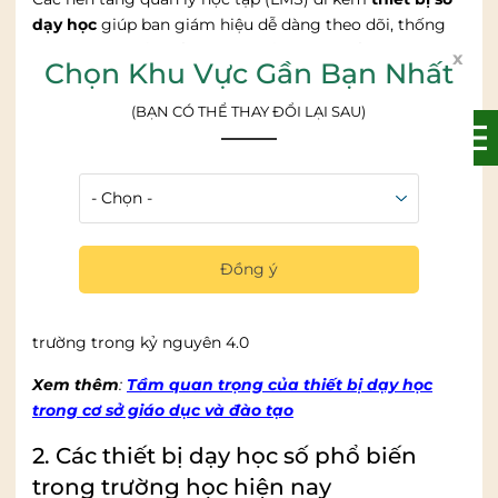
dạy học
giúp ban giám hiệu dễ dàng theo dõi, thống
kê, đánh giá kết quả học tập, đồng thời giảm gánh
x
Chọn Khu Vực Gần Bạn Nhất
nặng hành chính cho giáo viên.
(BẠN CÓ THỂ THAY ĐỔI LẠI SAU)
Cuối cùng, chuẩn bị cho tương lai số.
Thế hệ học sinh hôm nay cần thành thạo công nghệ để
hội nhập toàn cầu. Khi trường học sớm trang bị
thiết bị
dạy học số tiểu học
và
thiết bị dạy học số trung học
,
học sinh sẽ được rèn luyện kỹ năng số ngay từ những
năm đầu đời, tạo nền tảng vững chắc cho tương lai.
Đồng ý
Đầu tư vào thiết bị dạy học số chính là đầu tư cho uy
tín, chất lượng đào tạo và sức cạnh tranh của nhà
trường trong kỷ nguyên 4.0
Xem thêm
:
Tầm quan trọng của thiết bị dạy học
trong cơ sở giáo dục và đào tạo
2. Các thiết bị dạy học số phổ biến
trong trường học hiện nay