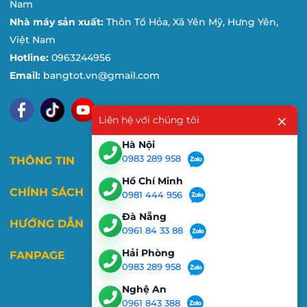
Nam
Nhà máy sản xuất:
Thôn Tổ Hỏa, Xã Yên Mỹ, Hưng Yên,
Việt Nam
Hotline:
0963244956
Email:
bangtot.vn@gmail.com
Liên hệ với chúng tôi
Hà Nội
0983 289 958
THÔNG TIN
Hồ Chí Minh
CHÍNH SÁCH
0981 444 956
Đà Nẵng
HƯỚNG DẪN
0961 84 33 88
Hải Phòng
FANPAGE
0983 289 958
Nghệ An
0961 843 388