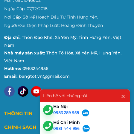
MST: 0901046602
Ngày Cấp: 07/12/2018
Nơi Cấp: Sở Kế Hoạch Đầu Tư Tỉnh Hưng Yên.
Người Đại Diện Pháp Luật: Hoàng Đình Thuyên
Địa chỉ:
Thôn Đạo Khê, Xã Yên Mỹ, Tỉnh Hưng Yên, Việt
Nam
Nhà máy sản xuất:
Thôn Tổ Hỏa, Xã Yên Mỹ, Hưng Yên,
Việt Nam
Hotline:
0963244956
Email:
bangtot.vn@gmail.com
Liên hệ với chúng tôi
Hà Nội
0983 289 958
THÔNG TIN
Hồ Chí Minh
CHÍNH SÁCH
0981 444 956