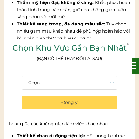
Thẩm mỹ hiện đại, không ố vàng:
Khắc phục hoàn
toàn tình trạng bám bẩn, giữ cho không gian luôn
sáng bóng và mới mẻ.
Thiết kế sang trọng, đa dạng màu sắc:
Tùy chọn
nhiều gam màu khác nhau để phù hợp hoàn hảo với
bộ nhận diện thương hiệu công ty.
x
Chọn Khu Vực Gần Bạn Nhất
(BẠN CÓ THỂ THAY ĐỔI LẠI SAU)
Siêu phẩm bảng kính cường lực cho Tập đoàn top đầu
Việt Nam
Xem thêm:
Lắp đặt bảng kính văn phòng ở Viettel
2.3. Bảng Flipchart di động
Bảng Flipchart
là trợ thủ đắc lực cho các buổi thảo
Đồng ý
luận nhóm nhỏ, đào tạo hoặc ý tưởng sáng tạo nhanh.
Điểm ưu việt nhất chính là khả năng di chuyển linh
hoạt giữa các không gian làm việc khác nhau.
Thiết kế chân di động tiện lợi:
Hệ thống bánh xe