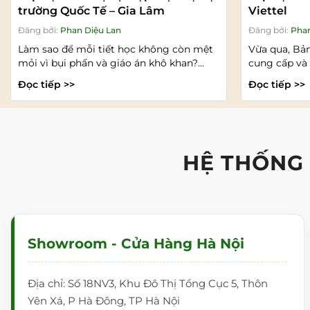
trường Quốc Tế – Gia Lâm
Viettel
Đăng bởi:
Phan Diệu Lan
Đăng bởi:
Phan
Làm sao để mỗi tiết học không còn mệt
Vừa qua, Bả
mỏi vì bụi phấn và giáo án khô khan?
cung cấp và 
Đây là...
treo tường...
Đọc tiếp >>
Đọc tiếp >>
HỆ THỐNG
Showroom - Cửa Hàng Hà Nội
Địa chỉ: Số 18NV3, Khu Đô Thị Tổng Cục 5, Thôn
Yên Xá, P Hà Đông, TP Hà Nội