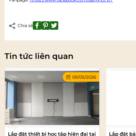
Fanpage:
https://www.facebook.com/bangtot.vn
Chia sẻ
Tin tức liên quan
09/05/2026
Lắp đặt thiết bị học tập hiện đại tại
Lắp đặt bả