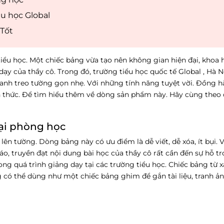
u học Global
 Tốt
tiểu học. Một chiếc bảng vừa tạo nên không gian hiện đại, khoa 
 dạy của thầy cô. Trong đó, trường tiểu học quốc tế Global , Hà 
xanh treo tường gọn nhẹ. Với những tính năng tuyệt vời. Đồng 
ến thức. Để tìm hiểu thêm về dòng sản phẩm này. Hãy cùng theo d
tại phòng học
 lên tường. Dòng bảng này có ưu điểm là dễ viết, dễ xóa, ít bụi. V
o, truyền đạt nội dung bài học của thầy cô rất cần đến sự hỗ tr
ng quá trình giảng dạy tại các trường tiểu học. Chiếc bảng từ 
g có thể dùng như một chiếc bảng ghim để gắn tài liệu, tranh ả