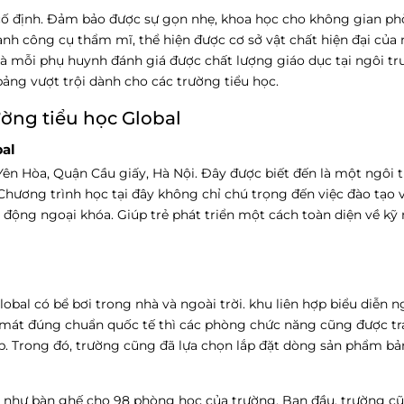
cố định. Đảm bảo được sự gọn nhẹ, khoa học cho không gian ph
hành công cụ thẩm mĩ, thể hiện được cơ sở vật chất hiện đại của
à mỗi phụ huynh đánh giá được chất lượng giáo dục tại ngôi tr
ng vượt trội dành cho các trường tiểu học.
ờng tiểu học Global
bal
 Yên Hòa, Quận Cầu giấy, Hà Nội. Đây được biết đến là một ngôi
Chương trình học tại đây không chỉ chú trọng đến việc đào tạo
 động ngoại khóa. Giúp trẻ phát triển một cách toàn diện về kỹ
obal có bể bơi trong nhà và ngoài trời. khu liên hợp biểu diễn n
 mát đúng chuẩn quốc tế thì các phòng chức năng cũng được tr
ập. Trong đó, trường cũng đã lựa chọn lắp đặt dòng sản phẩm bả
ng như bàn ghế cho 98 phòng học của trường. Ban đầu, trường cũ