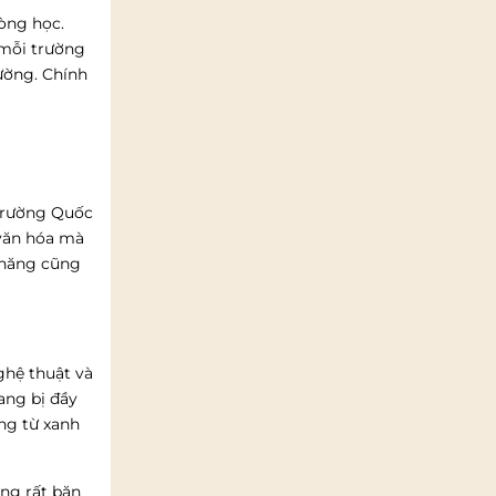
òng học.
 mỗi trường
ường.
Chính
 trường Quốc
 văn hóa mà
 năng cũng
ghệ thuật và
ang bị đầy
ng từ xanh
ng rất băn