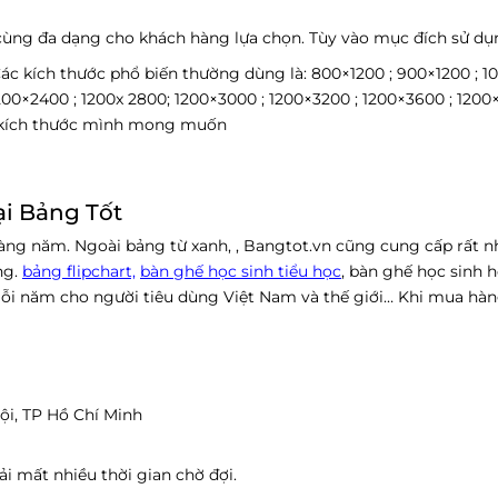
 cùng đa dạng cho khách hàng lựa chọn. Tùy vào mục đích sử dụ
ác kích thước phổ biến thường dùng là: 800×1200 ; 900×1200 ; 1
1200×2400 ; 1200x 2800; 1200×3000 ; 1200×3200 ; 1200×3600 ; 1200
o kích thước mình mong muốn
ại Bảng Tốt
hàng năm.
Ngoài bảng từ xanh, , Bangtot.vn cũng cung cấp rất n
ng.
bảng flipchart,
bàn ghế học sinh tiểu học
, bàn ghế học sinh 
i năm cho người tiêu dùng Việt Nam và thế giới… Khi mua hàn
ội, TP Hồ Chí Minh
 mất nhiều thời gian chờ đợi.