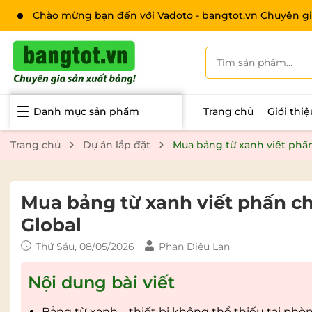
Chào mừng bạn đến với Vadoto - bangtot.vn Chuyên gi
Danh mục sản phẩm
Trang chủ
Giới thi
Trang chủ
Dự án lắp đặt
Mua bảng từ xanh viết phấn
Mua bảng từ xanh viết phấn ch
Global
Thứ Sáu, 08/05/2026
Phan Diệu Lan
Nội dung bài viết
Bảng từ xanh – thiết bị không thể thiếu tại phò