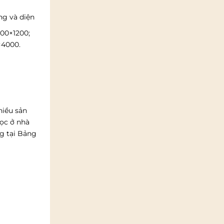
ng và diện
000×1200;
×4000.
hiều sản
học ở nhà
g tại Bảng