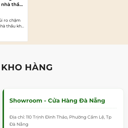
o nhà thầu
ác mộng” mang tên thiếu diện tích
giảng dạy
Đăng bởi:
Phan Diệu Lan
ủi ro chậm
Thiếu diện tích viết bảng là nguyên nhân
nhà thầu khi
chính gây ngắt quãng mạch giảng và
cháy giáo án. Hiểu được...
Đọc tiếp >>
 KHO HÀNG
Showroom - Cửa Hàng Đà Nẵng
Địa chỉ: 110 Trịnh Đình Thảo, Phường Cẩm Lệ, Tp
Đà Nẵng