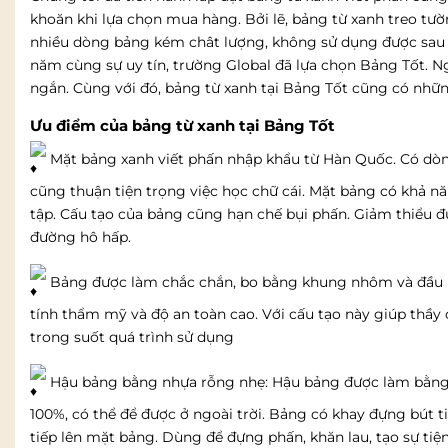
khoăn khi lựa chọn mua hàng. Bởi lẽ, bảng từ xanh treo tư
nhiều dòng bảng kém chât lượng, không sử dụng được sau th
năm cùng sự uy tín, trường Global đã lựa chọn Bảng Tốt. Ngo
ngắn. Cùng với đó, bảng từ xanh tại Bảng Tốt cũng có nhữ
Ưu điểm của bảng từ xanh tại Bảng Tốt
Mặt bảng xanh viết phấn nhập khẩu từ Hàn Quốc. Có dòn
cũng thuận tiện trọng việc học chữ cái.
Mặt bảng có khả nă
tập. Cấu tạo của bảng cũng hạn chế bụi phấn. Giảm thiểu đư
đường hô hấp.
Bảng được làm chắc chắn, bo bằng khung nhôm và đầu bị
tính thẩm mỹ và độ an toàn cao. Với cấu tạo này giúp thầy 
trong suốt quá trình sử dụng
Hậu bảng bằng nhựa rỗng nhẹ: Hậu bảng được làm bằng
100%, có thể để được ở ngoài trời. Bảng có khay đựng bút
tiếp lên mặt bảng. Dùng để đựng phấn, khăn lau, tạo sự ti