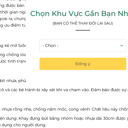
ờng được bán rất nhiều trên thị trường với những mức giá khác n
Chọn Khu Vực Gần Bạn Nh
ời gian ngắn trôi nổi trên thị trường. Tuy nhiên, với kinh ngh
ài ra, chúng tôi còn hỗ trợ vận chuyển và lắp đặt tận nơi trong
(BẠN CÓ THỂ THAY ĐỔI LẠI SAU)
ng ưu điểm tuyệt vời, thuyết phục được mọi khách hàng khó tín
g kẻ mờ 5x5cm giúp cho nét chữ ngay ngắn, thẳng hàng, dễ nhì
ng chống lóa tốt giúp cho học sinh không bị mỏi mắt trong thờ
ợc tình trạng cận thị, đảm bảo sức khỏe cho thầy cô, tránh các
Đồng ý
t nhựa, phủ sơn tĩnh điện màu trắng. Bốn góc của bảng được b
cô và các bé tránh bị xây xát khi va chạm vào. Đảm bảo được sự
 nhựa rỗng nhẹ, chống nấm mốc, cong vênh. Chất liệu này chố
 tiện dụng: Khay đựng bút bằng nhôm hoặc nhựa dài 30cm được 
ện dụng cho người dùng.