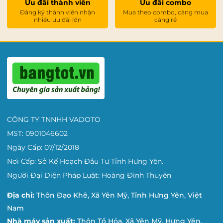
Ưu đãi thành viên
Ưu đãi combo
Đăng ký thành viên nhận
Mua theo combo, càng mua
nhiều ưu đãi lớn
càng rẻ
CÔNG TY TNNHH VADOTO
MST: 0901046602
Ngày Cấp: 07/12/2018
Nơi Cấp: Sở Kế Hoạch Đầu Tư Tỉnh Hưng Yên.
Người Đại Diện Pháp Luật: Hoàng Đình Thuyên
Địa chỉ:
Thôn Đạo Khê, Xã Yên Mỹ, Tỉnh Hưng Yên, Việt
Nam
Nhà máy sản xuất:
Thôn Tổ Hỏa, Xã Yên Mỹ, Hưng Yên,