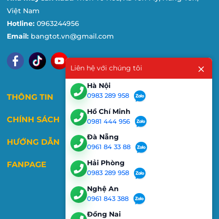
Việt Nam
Hotline:
0963244956
Email:
bangtot.vn@gmail.com
Liên hệ với chúng tôi
Hà Nội
0983 289 958
THÔNG TIN
Hồ Chí Minh
CHÍNH SÁCH
0981 444 956
Đà Nẵng
HƯỚNG DẪN
0961 84 33 88
Hải Phòng
FANPAGE
0983 289 958
Nghệ An
0961 843 388
Đồng Nai