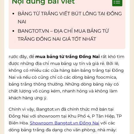
Nội dung bài viết
BẢNG TỪ TRẮNG VIẾT BÚT LÔNG TẠI ĐỒNG
NAI
BANGTOT.VN – ĐỊA CHỈ MUA BẢNG TỪ
TRẮNG ĐỒNG NAI GIÁ TỐT NHẤT
rước đây, để
mua bảng từ trắng Đồng Nai
rất khó tìm
được những địa chỉ mua bảng uy tín và giá rẻ. Bởi lẽ,
không có nhiều các cửa hàng bán bảng trắng tại Đồng
Nai và nếu có cũng chỉ có các dòng bảng foocmica,
bảng trắng thông thường. Những dòng bảng này có
chất lượng vô cùng kém, nhanh hỏng và không làm
khách hàng ưng ý.
Chính vì vậy, Bangtot.vn đã chính thức mở bán tại
Đồng Nai với showroom tại Khu Phố 4, P Tân Hiệp, TP
Biên Hòa.
Showroom Bangtot.vn Đồng Nai
với các
dòng bảng trắng đa dạng cho văn phòng, nhà máy: