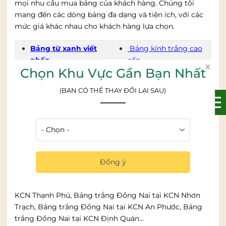
mọi nhu cầu mua bảng của khách hàng. Chúng tôi
mang đến các dòng bảng đa dạng và tiện ích, với các
mức giá khác nhau cho khách hàng lựa chọn.
Bảng từ xanh viết
Bảng kính trắng cao
phấn
cấp
x
Chọn Khu Vực Gần Bạn Nhất
Bảng flipchart hội
Bảng ghim nỉ
(BẠN CÓ THỂ THAY ĐỔI LẠI SAU)
thảo
Bangtot.vn Đồng Nai cung cấp và lắp đặt bảng nhanh
chóng tới các khu công nghiệp: Bảng trắng Đồng Nai
tại KCN Giang Điền, Bảng trắng Đồng Nai tại KCN
Long Khánh, Bảng trắng Đồng Nai tại KCN Ông Kèo,
Đồng ý
Bảng trắng Đồng Nai tại KCN Tân Phú, Bảng trắng
Đồng Nai tại KCN Xuân Lộc, Bảng trắng Đồng Nai tại
KCN Thạnh Phú, Bảng trắng Đồng Nai tại KCN Nhơn
Trạch, Bảng trắng Đồng Nai tại KCN An Phước, Bảng
trắng Đồng Nai tại KCN Định Quán…