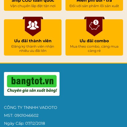
Ship COD toàn quốc
Miễn phí đổi - trả
Vận chuyển lắp đặt tận nơi
Đối với sản phẩm lỗi sản xuất
Ưu đãi thành viên
Ưu đãi combo
Đăng ký thành viên nhận
Mua theo combo, càng mua
nhiều ưu đãi lớn
càng rẻ
CÔNG TY TNNHH VADOTO
MST: 0901046602
Ngày Cấp: 07/12/2018