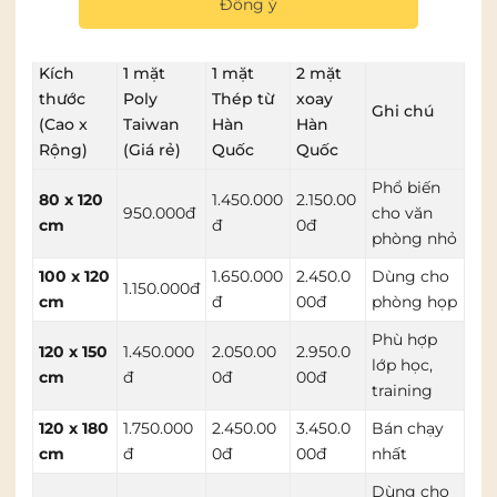
Bảng giá mua bảng từ trắng có chân
Đồng ý
cập nhật 2026
Kích
1 mặt
1 mặt
2 mặt
thước
Poly
Thép từ
xoay
Ghi chú
(Cao x
Taiwan
Hàn
Hàn
Rộng)
(Giá rẻ)
Quốc
Quốc
Phổ biến
80 x 120
1.450.000
2.150.00
950.000đ
cho văn
cm
đ
0đ
phòng nhỏ
100 x 120
1.650.000
2.450.0
Dùng cho
1.150.000đ
cm
đ
00đ
phòng họp
Phù hợp
120 x 150
1.450.000
2.050.00
2.950.0
lớp học,
cm
đ
0đ
00đ
training
120 x 180
1.750.000
2.450.00
3.450.0
Bán chạy
cm
đ
0đ
00đ
nhất
Dùng cho