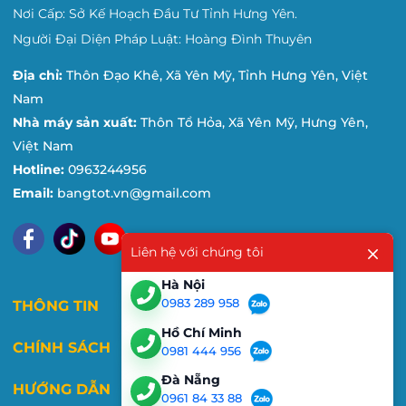
Nơi Cấp: Sở Kế Hoạch Đầu Tư Tỉnh Hưng Yên.
Người Đại Diện Pháp Luật: Hoàng Đình Thuyên
Địa chỉ:
Thôn Đạo Khê, Xã Yên Mỹ, Tỉnh Hưng Yên, Việt
Nam
Nhà máy sản xuất:
Thôn Tổ Hỏa, Xã Yên Mỹ, Hưng Yên,
Việt Nam
Hotline:
0963244956
Email:
bangtot.vn@gmail.com
Liên hệ với chúng tôi
Hà Nội
0983 289 958
THÔNG TIN
Hồ Chí Minh
CHÍNH SÁCH
0981 444 956
Đà Nẵng
HƯỚNG DẪN
0961 84 33 88