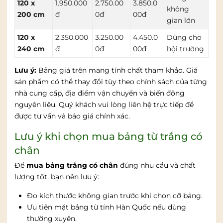
120 x
1.950.000
2.750.00
3.850.0
không
200 cm
đ
0đ
00đ
gian lớn
120 x
2.350.000
3.250.00
4.450.0
Dùng cho
240 cm
đ
0đ
00đ
hội trường
Lưu ý:
Bảng giá trên mang tính chất tham khảo. Giá
sản phẩm có thể thay đổi tùy theo chính sách của từng
nhà cung cấp, địa điểm vận chuyển và biến động
nguyên liệu. Quý khách vui lòng liên hệ trực tiếp để
được tư vấn và báo giá chính xác.
Lưu ý khi chọn mua bảng từ trắng có
chân
Để
mua bảng trắng có chân
đúng nhu cầu và chất
lượng tốt, bạn nên lưu ý:
Đo kích thước không gian trước khi chọn cỡ bảng.
Ưu tiên mặt bảng từ tính Hàn Quốc nếu dùng
thường xuyên.