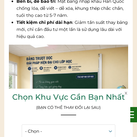
Bền bỉ, dễ bảo trì
: Mặt bảng nhập khẩu Hàn Quốc
chống lóa, dễ viết – dễ xóa, khung thép chắc chắn,
tuổi thọ cao từ 5-7 năm.
Tiết kiệm chi phí dài hạn
: Giảm tần suất thay bảng
mới, chỉ cần đầu tư một lần là sử dụng lâu dài với
hiệu quả cao.
x
Chọn Khu Vực Gần Bạn Nhất
(BẠN CÓ THỂ THAY ĐỔI LẠI SAU)