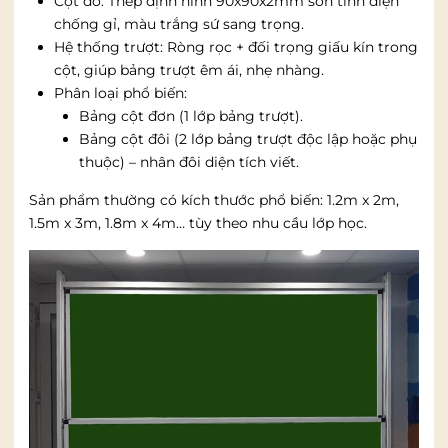
Cột đỡ: Thép định hình 90x90x2mm sơn tĩnh điện
chống gỉ, màu trắng sứ sang trọng.
Hệ thống trượt: Ròng rọc + đối trọng giấu kín trong
cột, giúp bảng trượt êm ái, nhẹ nhàng.
Phân loại phổ biến:
Bảng cột đơn (1 lớp bảng trượt).
Bảng cột đôi (2 lớp bảng trượt độc lập hoặc phụ
thuộc) – nhân đôi diện tích viết.
Sản phẩm thường có kích thước phổ biến: 1.2m x 2m,
1.5m x 3m, 1.8m x 4m… tùy theo nhu cầu lớp học.