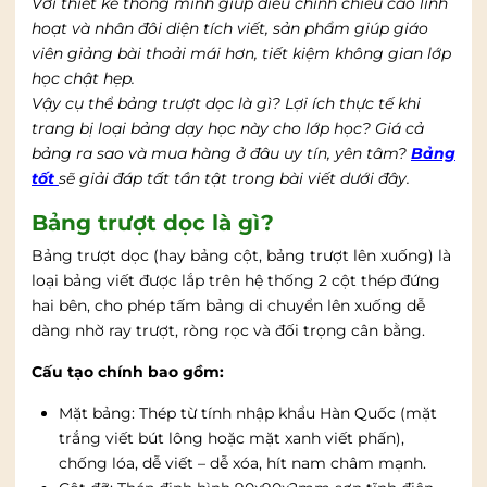
Với thiết kế thông minh giúp điều chỉnh chiều cao linh
hoạt và nhân đôi diện tích viết, sản phẩm giúp giáo
viên giảng bài thoải mái hơn, tiết kiệm không gian lớp
học chật hẹp.
Vậy cụ thể bảng trượt dọc là gì? Lợi ích thực tế khi
trang bị loại bảng dạy học này cho lớp học? Giá cả
bảng ra sao và mua hàng ở đâu uy tín, yên tâm?
Bảng
tốt
sẽ giải đáp tất tần tật trong bài viết dưới đây.
Bảng trượt dọc là gì?
Bảng trượt dọc (hay bảng cột, bảng trượt lên xuống) là
loại bảng viết được lắp trên hệ thống 2 cột thép đứng
hai bên, cho phép tấm bảng di chuyển lên xuống dễ
dàng nhờ ray trượt, ròng rọc và đối trọng cân bằng.
Cấu tạo chính bao gồm:
Mặt bảng: Thép từ tính nhập khẩu Hàn Quốc (mặt
trắng viết bút lông hoặc mặt xanh viết phấn),
chống lóa, dễ viết – dễ xóa, hít nam châm mạnh.