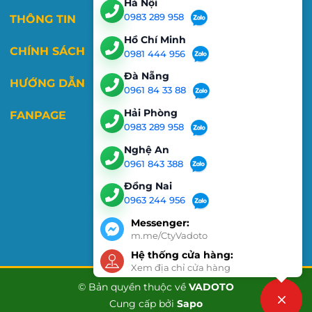
Hà Nội
0983 289 958
THÔNG TIN
Hồ Chí Minh
CHÍNH SÁCH
0981 444 956
Đà Nẵng
HƯỚNG DẪN
0961 84 33 88
Hải Phòng
FANPAGE
0983 289 958
Nghệ An
0961 843 388
Đồng Nai
0963 244 956
Messenger:
m.me/CtyVadoto
Hệ thống cửa hàng:
Xem địa chỉ cửa hàng
© Bản quyền thuộc về
VADOTO
Cung cấp bởi
Sapo
Liên hệ