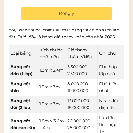
Bảng giá bảng trượt dọc tại Hà Nội
mới nhất 2026
Đồng ý
Giá bảng trượt dọc phụ thuộc vào loại (cột đơn/cột
đôi), kích thước, chất liệu mặt bảng và chính sách lắp
đặt. Dưới đây là bảng giá tham khảo cập nhật 2026:
Kích thước
Giá tham
Loại bảng
Ghi chú
phổ biến
khảo (VNĐ)
Bảng cột
5.500.000 –
Phù hợp
1.2m x 2.4m
đơn (1 lớp)
7.500.000
lớp nhỏ
Bảng cột
8.000.000 –
Phổ biến
1.5m x 3m
đơn
11.000.000
nhất
Bảng cột
13.000.000 –
Nhân đôi
1.5m x 3m
đôi (2 lớp)
18.000.000
diện tích
Lớp lớn,
Bảng cột
1.8m x 3.6m
20.000.000 –
tích hợp
đôi cao cấp
– 4m
28.000.000
TV