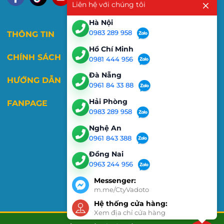
Liên hệ với chúng tôi
Hà Nội
0983 289 958
THÔNG TIN
Hồ Chí Minh
CHÍNH SÁCH
0981 444 956
Đà Nẵng
HƯỚNG DẪN
0961 84 33 88
Hải Phòng
FANPAGE
0983 289 958
Nghệ An
0961 843 388
Đồng Nai
0963 244 956
Messenger:
m.me/CtyVadoto
Hệ thống cửa hàng:
Xem địa chỉ cửa hàng