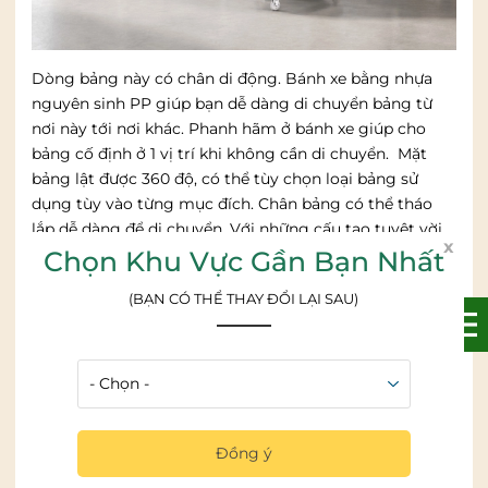
Dòng bảng này có chân di động. Bánh xe bằng nhựa
nguyên sinh PP giúp bạn dễ dàng di chuyển bảng từ
nơi này tới nơi khác. Phanh hãm ở bánh xe giúp cho
bảng cố định ở 1 vị trí khi không cần di chuyển. Mặt
bảng lật được 360 độ, có thể tùy chọn loại bảng sử
dụng tùy vào từng mục đích. Chân bảng có thể tháo
lắp dễ dàng để di chuyển. Với những cấu tạo tuyệt vời
x
như vậy, chiếc bảng lật hai mặt đã trở thành công cụ
Chọn Khu Vực Gần Bạn Nhất
đắc lực cho các văn phòng.
(BẠN CÓ THỂ THAY ĐỔI LẠI SAU)
Bảng lật hai mặt trắng ghim mang
đến sự tiện lợi cho văn phòng
Bảng lật hai mặt được nhiều khách hàng lựa chọn để
sử dụng trong các buổi thuyết trình, hội họp, đào tạo,
giới thiệu sản phẩm của công ty. Dòng bảng lật giúp
Đồng ý
tăng hiệu quả cho công việc, gấp đôi diện tích sử dụng
chỉ với 1 chiếc bảng. Khi không sử dụng, ta có thể di