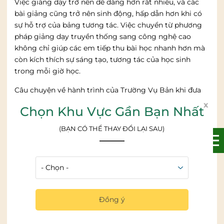
Việc giảng dạy trở nên dễ dàng hơn rất nhiều, và các
bài giảng cũng trở nên sinh động, hấp dẫn hơn khi có
sự hỗ trợ của bảng tương tác. Việc chuyển từ phương
pháp giảng dạy truyền thống sang công nghệ cao
không chỉ giúp các em tiếp thu bài học nhanh hơn mà
còn kích thích sự sáng tạo, tương tác của học sinh
trong mỗi giờ học.
Câu chuyện về hành trình của Trường Vụ Bản khi đưa
bảng tương tác vào giảng dạy không chỉ là câu chuyện
x
Chọn Khu Vực Gần Bạn Nhất
về một sản phẩm công nghệ. Đó là hành trình tìm
kiếm một giải pháp giúp nâng cao chất lượng giáo
(BẠN CÓ THỂ THAY ĐỔI LẠI SAU)
dục, giúp học sinh yêu thích học tập hơn và giúp thầy
cô dễ dàng truyền tải kiến thức. Và từ đó, Trường Vụ
Bản không chỉ là một ngôi trường có bảng tương tác
thông minh, mà còn là nơi khơi dậy những đam mê và
sáng tạo của các em học sinh, mở ra một tương lai học
tập không giới hạn.
Đồng ý
3. Đơn vị cung cấp bảng tương tác