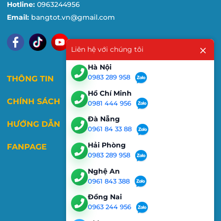
Hotline:
0963244956
Email:
bangtot.vn@gmail.com
Liên hệ với chúng tôi
Hà Nội
0983 289 958
THÔNG TIN
Hồ Chí Minh
CHÍNH SÁCH
0981 444 956
Đà Nẵng
HƯỚNG DẪN
0961 84 33 88
Hải Phòng
FANPAGE
0983 289 958
Nghệ An
0961 843 388
Đồng Nai
0963 244 956