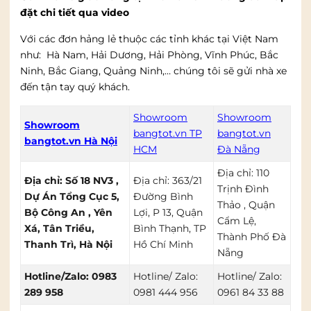
đặt chi tiết qua video
Với các đơn hảng lẻ thuộc các tỉnh khác tại Việt Nam
như: Hà Nam, Hải Dương, Hải Phòng, Vĩnh Phúc, Bắc
Ninh, Bắc Giang, Quảng Ninh,… chúng tôi sẽ gửi nhà xe
đến tận tay quý khách.
Showroom
Showroom
Showroom
bangtot.vn TP
bangtot.vn
bangtot.vn Hà Nội
HCM
Đà Nẵng
Địa chỉ: 110
Địa chỉ: Số 18 NV3 ,
Địa chỉ: 363/21
Trịnh Đình
Dự Án Tổng Cục 5,
Đường Bình
Thảo , Quận
Bộ Công An , Yên
Lợi, P 13, Quận
Cẩm Lệ,
Xá, Tân Triều,
Bình Thạnh, TP
Thành Phố Đà
Thanh Trì, Hà Nội
Hồ Chí Minh
Nẵng
Hotline/Zalo: 0983
Hotline/ Zalo:
Hotline/ Zalo:
289 958
0981 444 956
0961 84 33 88