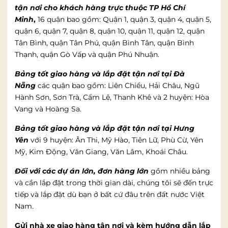
tận nơi cho khách hàng trực thuộc TP Hồ Chí
Minh
,
16 quận bao gồm: Quận 1, quận 3, quận 4, quận 5,
quận 6, quận 7, quận 8, quận 10, quận 11, quận 12, quận
Tân Bình, quận Tân Phú, quận Bình Tân, quận Bình
Thạnh, quận Gò Vấp và quận Phú Nhuận.
Bảng tốt giao hàng và lắp đặt tận nơi tại Đà
Nẵng
các quận bao gồm: Liên Chiểu, Hải Châu, Ngũ
Hành Sơn, Sơn Trà, Cẩm Lệ, Thanh Khê và 2 huyện: Hòa
Vang và Hoàng Sa.
Bảng tốt giao hàng và lắp đặt tận nơi tại Hưng
Yên
với 9 huyện: Ân Thi, Mỹ Hào, Tiên Lữ, Phù Cừ, Yên
Mỹ, Kim Động, Văn Giang, Văn Lâm, Khoái Châu.
Đối với các dự án lớn, đơn hàng lớn
gồm nhiều bảng
và cần lắp đặt trong thời gian dài, chúng tôi sẽ đến trực
tiếp và lắp đặt dù bạn ở bất cứ đâu trên đất nước Việt
Nam.
Gửi nhà xe giao hàng tận nơi và kèm hướng dẫn lắp