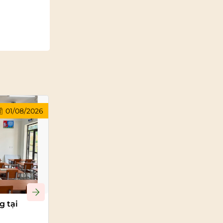
01/08/2026
22/07/2026
g tại
BẢNG TỐT CUNG CẤP SẢN PHẨM
CHẤT LƯỢNG CAO TẠI KHU CÔNG