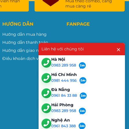
 viên nhận
Mua theo combo, càng
n
mua càng rẻ
HƯỚNG DẪN
FANPAGE
Hướng dẫn mua hàng
Hướng dẫn thanh toán
Liên hệ với chúng tôi
Hướng dẫn giao nhận
Điều khoản dịch vụ
Hà Nội
0983 289 958
Hồ Chí Minh
0981 444 956
Đà Nẵng
0961 84 33 88
Hải Phòng
0983 289 958
Nghệ An
0961 843 388