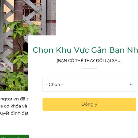
Chọn Khu Vực Gần Bạn Nh
(BẠN CÓ THỂ THAY ĐỔI LẠI SAU)
angtot.vn đã tư vấn cho công ty nên lựa chọn mua bảng thông ti
Đồng ý
vừa có khóa và mái che nên giúp giấy tờ không bị ảnh hưởng và
quyết định đặt mua một chiếc bảng thông tin ngoài trời treo tư