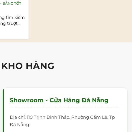
NGHIỆP QUANG CHÂU, HUYỆN
- BẢNG TỐT
Đăng bởi:
SHOWROOM BẢNG TỪ - BẢNG TỐT
VIỆT YÊN, TỈNH BẮC GIANG
.VN
ng tìm kiếm
TỔNG QUAN CHUNG VỀ KHU CÔNG
ảng trượt
NGHIỆP QUANG CHÂU, HUYỆN VIỆT
YÊN, TỈNH BẮC GIANG 1.Vị trí địa lý và
Đọc tiếp >>
giao...
 KHO HÀNG
Showroom - Cửa Hàng Đà Nẵng
Địa chỉ: 110 Trịnh Đình Thảo, Phường Cẩm Lệ, Tp
Đà Nẵng