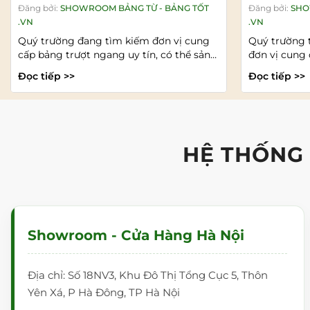
Dương
Đăng bởi:
SHOWROOM BẢNG TỪ - BẢNG TỐT
Đăng bởi:
SHO
.VN
.VN
Quý trường đang tìm kiếm đơn vị cung
Quý trường 
cấp bảng trượt ngang uy tín, có thể sản
đơn vị cung 
xuất theo kích...
ngang uy tín,
Đọc tiếp >>
Đọc tiếp >>
HỆ THỐNG
Showroom - Cửa Hàng Hà Nội
Địa chỉ: Số 18NV3, Khu Đô Thị Tổng Cục 5, Thôn
Yên Xá, P Hà Đông, TP Hà Nội