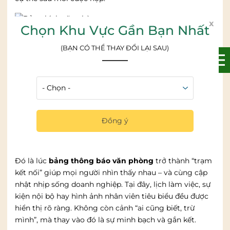
x
Chọn Khu Vực Gần Bạn Nhất
Bảng kính văn phòng
Xem thêm:
5 lợi ích vượt trội khi sử dụng bảng từ
(BẠN CÓ THỂ THAY ĐỔI LẠI SAU)
trắng cho văn phòng
2.2. Bảng thông báo, trung tâm kết nối và
truyền thông nội bộ
Trong một doanh nghiệp bận rộn, không phải thông
tin nào cũng đến được với mọi người đúng lúc. Email
Đồng ý
dễ trôi, tin nhắn nội bộ dễ quên, và những thông báo
quan trọng đôi khi bị bỏ lỡ.
Đó là lúc
bảng thông báo văn phòng
trở thành “trạm
kết nối” giúp mọi người nhìn thấy nhau – và cùng cập
nhật nhịp sống doanh nghiệp. Tại đây, lịch làm việc, sự
kiện nội bộ hay hình ảnh nhân viên tiêu biểu đều được
hiển thị rõ ràng. Không còn cảnh “ai cũng biết, trừ
mình”, mà thay vào đó là sự minh bạch và gắn kết.