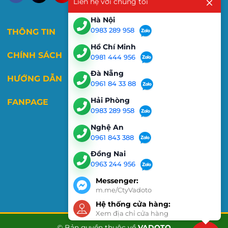
Liên hệ với chúng tôi
Hà Nội
0983 289 958
THÔNG TIN
Hồ Chí Minh
CHÍNH SÁCH
0981 444 956
Đà Nẵng
HƯỚNG DẪN
0961 84 33 88
Hải Phòng
FANPAGE
0983 289 958
Nghệ An
0961 843 388
Đồng Nai
0963 244 956
Messenger:
m.me/CtyVadoto
Hệ thống cửa hàng:
Xem địa chỉ cửa hàng
© Bản quyền thuộc về
VADOTO