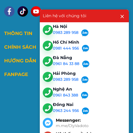
Liên hệ với chúng tôi
Hà Nội
0983 289 958
THÔNG TIN
Hồ Chí Minh
CHÍNH SÁCH
0981 444 956
Đà Nẵng
HƯỚNG DẪN
0961 84 33 88
Hải Phòng
FANPAGE
0983 289 958
Nghệ An
0961 843 388
Đồng Nai
0963 244 956
Messenger:
m.me/CtyVadoto