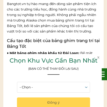
Bangtot.vn tự hào mang đến dòng sản phẩm tiện ích
cho các trường tiểu học, đồng hành cùng nhà trường
trong sự nghiệp trồng người. Không phải ngẫu nhiên
mà trường Alaska chọn mua bảng ghim trang trí tại
Bảng Tốt, bởi lẽ sản phẩm của chúng tôi có cấu tạo
vượt trội so với các sản phẩm khác trên thị trường.
Cấu tạo đặc biệt của bảng ghim trang trí tại
Bảng Tốt
♦ Mặt bảng ghim nhập khẩu từ Đài Loan:
Bề mặt
x
bảng là lớp vải nỉ cao cấp nhập khẩu từ Đài Loan. Phía
Chọn Khu Vực Gần Bạn Nhất
dưới là lớp cao su non siêu bền giúp giữ ghim tuyệt đối.
(BẠN CÓ THỂ THAY ĐỔI LẠI SAU)
Lớp cao su có độ đàn hồi cao, cắm ghim dễ dàng,
không để lại vết khi rút ra. Không bị lồi lõm, biến dạng
hay bị vỡ khi bị tác động vào. Chúng ta không mất
công làm sạch mà mặt bảng lúc nào cũng đẹp. Ngoài
ra, lớp vải nỉ có nhiều màu sắc khác nhau cho khách
hàng lựa chọn. Sao cho phù hợp với sở thích và toàn bộ
không gian lắp đặt.
Đồng ý