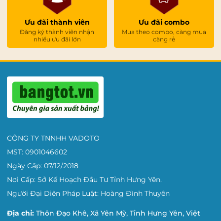
Ưu đãi thành viên
Ưu đãi combo
Đăng ký thành viên nhận
Mua theo combo, càng mua
nhiều ưu đãi lớn
càng rẻ
CÔNG TY TNNHH VADOTO
MST: 0901046602
Ngày Cấp: 07/12/2018
Nơi Cấp: Sở Kế Hoạch Đầu Tư Tỉnh Hưng Yên.
Người Đại Diện Pháp Luật: Hoàng Đình Thuyên
Địa chỉ:
Thôn Đạo Khê, Xã Yên Mỹ, Tỉnh Hưng Yên, Việt