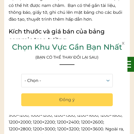
có thể hít được nam châm. Bạn có thể gắn tài liệu,
thông báo, giấy tờ, ghi chú lên mặt bảng cho các buổi
đào tạo, thuyết trình thêm hấp dẫn hơn.
Kích thước và giá bán của bảng
ceramic treo tường
x
Chọn Khu Vực Gần Bạn Nhất
Dòng bảng ceramic hiện nay được bày bán rất phổ biến
trên thị trường với kích thước và giá thành đa dạng.
(BẠN CÓ THỂ THAY ĐỔI LẠI SAU)
Rất nhiều địa chỉ cung cấp bảng với giá thành rất cao,
lại không đảm bảo về chất lượng. Không có nhiều kích
thước cho khách hàng lựa chọn.
Trong đó, Bảng Tốt cung cấp dòng bảng ceramic với
kích thước vô cùng đa dạng, thỏa sức cho khách hàng
Đồng ý
lựa chọn. Tham khảo một số kích thước bảng được
nhiều văn phòng đặt mua tại Bảng Tốt như:
800×1200;
900×1200; 1000×1200; 1200×1500; 1200×1600; 1200×1800;
1200×2000; 1200×2200; 1200×2400; 1200×2600;
1200×2800; 1200×3000; 1200×3200; 1200×3600.
Ngoài ra,