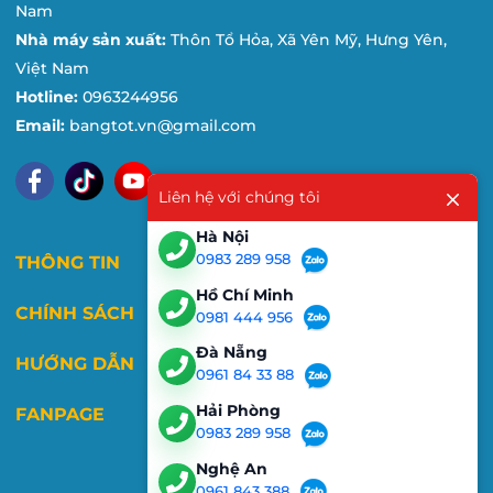
Nam
Nhà máy sản xuất:
Thôn Tổ Hỏa, Xã Yên Mỹ, Hưng Yên,
Việt Nam
Hotline:
0963244956
Email:
bangtot.vn@gmail.com
Liên hệ với chúng tôi
Hà Nội
0983 289 958
THÔNG TIN
Hồ Chí Minh
CHÍNH SÁCH
0981 444 956
Đà Nẵng
HƯỚNG DẪN
0961 84 33 88
Hải Phòng
FANPAGE
0983 289 958
Nghệ An
0961 843 388