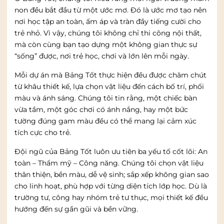
non đều bắt đầu từ một ước mơ. Đó là ước mơ tạo nên
nơi học tập an toàn, ấm áp và tràn đầy tiếng cười cho
trẻ nhỏ. Vì vậy, chúng tôi không chỉ thi công nội thất,
mà còn cùng bạn tạo dựng một không gian thực sự
“sống” được, nơi trẻ học, chơi và lớn lên mỗi ngày.
Mỗi dự án mà Bảng Tốt thực hiện đều được chăm chút
từ khâu thiết kế, lựa chọn vật liệu đến cách bố trí, phối
màu và ánh sáng. Chúng tôi tin rằng, một chiếc bàn
vừa tầm, một góc chơi có ánh nắng, hay một bức
tường đúng gam màu đều có thể mang lại cảm xúc
tích cực cho trẻ.
Đội ngũ của Bảng Tốt luôn ưu tiên ba yếu tố cốt lõi: An
toàn – Thẩm mỹ – Công năng. Chúng tôi chọn vật liệu
thân thiện, bền màu, dễ vệ sinh; sắp xếp không gian sao
cho linh hoạt, phù hợp với từng diện tích lớp học. Dù là
trường tư, công hay nhóm trẻ tư thục, mọi thiết kế đều
hướng đến sự gần gũi và bền vững.