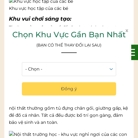
Khu vực học tập của các bé
Khu vui chơi sáng tạo:
Thường nằm gần cửa sổ để tận dụng ánh sáng tự
x
Chọn Khu Vực Gần Bạn Nhất
nhiên. Đây là nơi đặt kệ đồ chơi, thảm xốp, bàn vẽ, khối
lắp ghép hoặc góc “nghề nghiệp” giúp trẻ nhập vai.
(BẠN CÓ THỂ THAY ĐỔI LẠI SAU)
Những món đồ ấy không chỉ mang lại niềm vui mà còn
khơi gợi trí tưởng tượng. Từ đó giúp trẻ phát triển tư
duy và khả năng phối hợp vận động một cách tự nhiên.
Khu vực vui chơi của các con
Đồng ý
Khu sinh hoạt & nghỉ ngơi:
Nơi trẻ ăn nhẹ, trò chuyện và nghỉ trưa. Ở khu vực này,
nội thất thường gồm tủ đựng chăn gối, giường gấp, kệ
để đồ cá nhân. Tất cả đều được bố trí gọn gàng, đảm
bảo vệ sinh và an toàn.