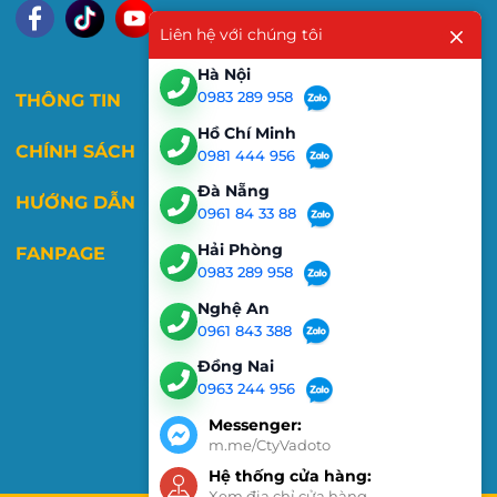
Liên hệ với chúng tôi
Hà Nội
0983 289 958
THÔNG TIN
Hồ Chí Minh
CHÍNH SÁCH
0981 444 956
Đà Nẵng
HƯỚNG DẪN
0961 84 33 88
Hải Phòng
FANPAGE
0983 289 958
Nghệ An
0961 843 388
Đồng Nai
0963 244 956
Messenger:
m.me/CtyVadoto
Hệ thống cửa hàng:
Xem địa chỉ cửa hàng