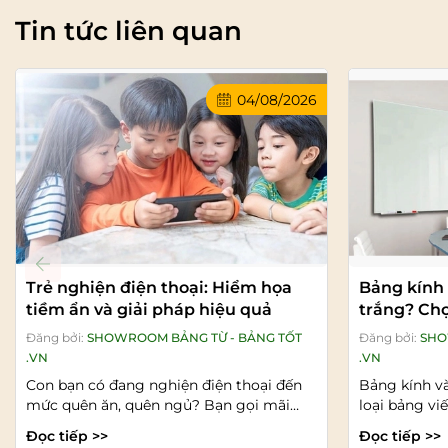
Tin tức liên quan
04/08/2026
Trẻ nghiện điện thoại: Hiểm họa
Bảng kính
tiềm ẩn và giải pháp hiệu quả
trắng? Chọ
lông nào?
Đăng bởi:
SHOWROOM BẢNG TỪ - BẢNG TỐT
Đăng bởi:
SHO
.VN
.VN
Con bạn có đang nghiện điện thoại đến
Bảng kính v
mức quên ăn, quên ngủ? Bạn gọi mãi
loại bảng vi
nhưng con không trả...
văn phòng, p
Đọc tiếp >>
Đọc tiếp >>