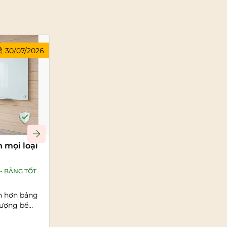
30/07/2026
30/07/2026
n mọi loại
Bảng kính có bị ố vàng hoặc xuống
màu theo thời gian không? Cách
xử lý nhanh gọn
- BẢNG TỐT
Đăng bởi:
SHOWROOM BẢNG TỪ - BẢNG TỐT
.VN
n hơn bảng
Bảng kính được ưa chuộng trong văn
lượng bề
phòng, phòng họp và lớp học nhờ bề mặt
sáng bóng, hiện đại,...
Đọc tiếp >>