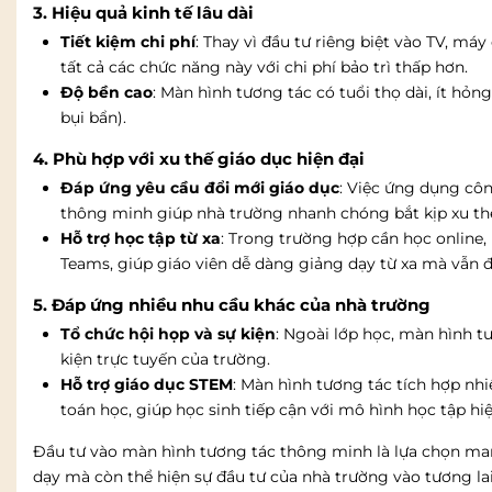
3. Hiệu quả kinh tế lâu dài
Tiết kiệm chi phí
: Thay vì đầu tư riêng biệt vào TV, 
tất cả các chức năng này với chi phí bảo trì thấp hơn.
Độ bền cao
: Màn hình tương tác có tuổi thọ dài, ít h
bụi bẩn).
4. Phù hợp với xu thế giáo dục hiện đại
Đáp ứng yêu cầu đổi mới giáo dục
: Việc ứng dụng cô
thông minh giúp nhà trường nhanh chóng bắt kịp xu thế
Hỗ trợ học tập từ xa
: Trong trường hợp cần học online
Teams, giúp giáo viên dễ dàng giảng dạy từ xa mà vẫn 
5. Đáp ứng nhiều nhu cầu khác của nhà trường
Tổ chức hội họp và sự kiện
: Ngoài lớp học, màn hình t
kiện trực tuyến của trường.
Hỗ trợ giáo dục STEM
: Màn hình tương tác tích hợp nh
toán học, giúp học sinh tiếp cận với mô hình học tập hiệ
Đầu tư vào màn hình tương tác thông minh là lựa chọn mang
dạy mà còn thể hiện sự đầu tư của nhà trường vào tương lai h