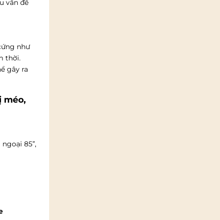
u vấn đề
 cứng như
 thời.
ể gây ra
ị méo,
 ngoại 85”,
e