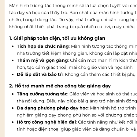
Màn hình tương tác thông minh sẽ là lựa chọn tuyệt vời cho
tác dạy và học của thầy trò. Bản chất của màn hình tương 
chiếu, bảng tương tác. Do vậy, nhà trường chỉ cần trang bị
không nhất thiết phải trang bị quá nhiều cả tivi, máy chiề
1. Giải pháp toàn diện, tối ưu không gian
Tích hợp đa chức năng
: Màn hình tương tác thông min
nhà trường tiết kiệm không gian, không cần lắp đặt nhiề
Thẩm mỹ và gọn gàng
: Chỉ cần một màn hình kích thư
hơn, tạo cảm giác thoải mái cho giáo viên và học sinh.
Dễ lắp đặt và bảo trì
: Không cần thêm các thiết bị phụ 
2. Hỗ trợ mạnh mẽ cho công tác giảng dạy
Tăng cường tương tác
: Giáo viên và học sinh có thể tư
thả nội dung. Điều này giúp bài giảng trở nên sinh động,
Đa dạng phương pháp dạy học
: Màn hình hỗ trợ trình
nghiệm giảng dạy phong phú hơn so với phương pháp t
Hỗ trợ công nghệ hiện đại
: Các tính năng như kết nối
tính hoặc điện thoại giúp giáo viên dễ dàng chuẩn bị và 