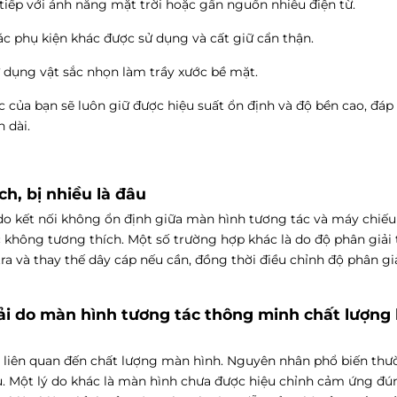
ực tiếp với ánh nắng mặt trời hoặc gần nguồn nhiễu điện từ.
c phụ kiện khác được sử dụng và cất giữ cẩn thận.
ử dụng vật sắc nhọn làm trầy xước bề mặt.
của bạn sẽ luôn giữ được hiệu suất ổn định và độ bền cao, đáp
 dài.
ch, bị nhiều là đâu
 do kết nối không ổn định giữa màn hình tương tác và máy chiế
c không tương thích. Một số trường hợp khác là do độ phân giải
a và thay thế dây cáp nếu cần, đồng thời điều chỉnh độ phân gi
ải do màn hình tương tác thông minh chất lượng
 liên quan đến chất lượng màn hình. Nguyên nhân phổ biến thư
ệu. Một lý do khác là màn hình chưa được hiệu chỉnh cảm ứng đú