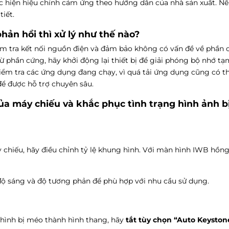
c hiện hiệu chỉnh cảm ứng theo hướng dẫn của nhà sản xuất. Nế
tiết.
ản hồi thì xử lý như thế nào?
iểm tra kết nối nguồn điện và đảm bảo không có vấn đề về phần
phần cứng, hãy khởi động lại thiết bị để giải phóng bộ nhớ tạm
kiểm tra các ứng dụng đang chạy, vì quá tải ứng dụng cũng có th
 để được hỗ trợ chuyên sâu.
ủa máy chiếu và khắc phục tình trạng hình ảnh b
 chiếu, hãy điều chỉnh tỷ lệ khung hình. Với màn hình IWB hồng
 độ sáng và độ tương phản để phù hợp với nhu cầu sử dụng.
 hình bị méo thành hình thang, hãy
tắt tùy chọn “Auto Keyston