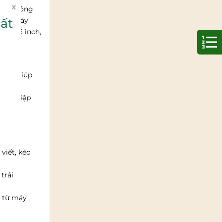
x
c cho công
ất
 vi, máy
đến 86 inch,
 này giúp
ên nghiệp
viết, kéo
trải
h từ máy