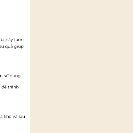
 bị này luôn
ệu quả giúp
ệm sử dụng.
 để tránh
a khô và lau