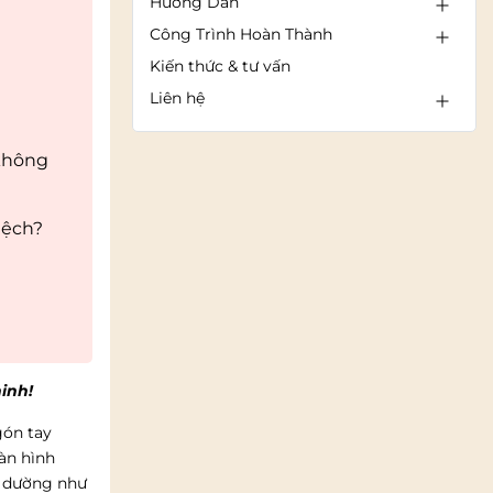
Hướng Dẫn
Công Trình Hoàn Thành
Kiến thức & tư vấn
Liên hệ
 không
lệch?
inh!
gón tay
àn hình
g dường như