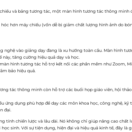
máy chiếu và bảng tương tác, một màn hình tương tác thông min
ỏng hóc hơn máy chiếu (vốn dễ bị giảm chất lượng hình ảnh do b
ng nghệ vào giảng dạy đang là xu hướng toàn cầu. Màn hình tươ
 này, tăng cường hiệu quả dạy và học.
, màn hình tương tác hỗ trợ kết nối các phần mềm như Zoom, Mi
đảm bảo hiệu quả.
ương tác thông minh còn hỗ trợ các buổi họp giáo viên, hội thảo
iều ứng dụng phù hợp để dạy các môn khoa học, công nghệ, kỹ 
n đại.
 tính chiến lược và lâu dài. Nó không chỉ giúp nâng cao chất 
ọc sinh. Với sự tiện dụng, hiện đại và hiệu quả kinh tế, đây là g