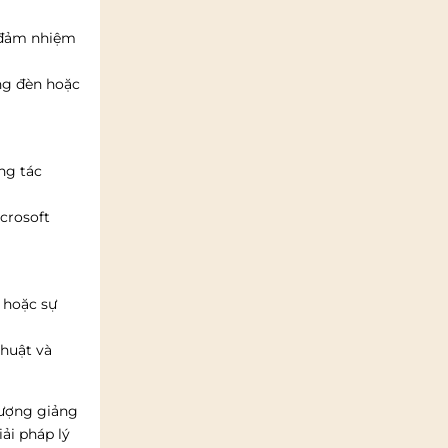
h đảm nhiệm
óng đèn hoặc
ng tác
crosoft
 hoặc sự
thuật và
lượng giảng
iải pháp lý