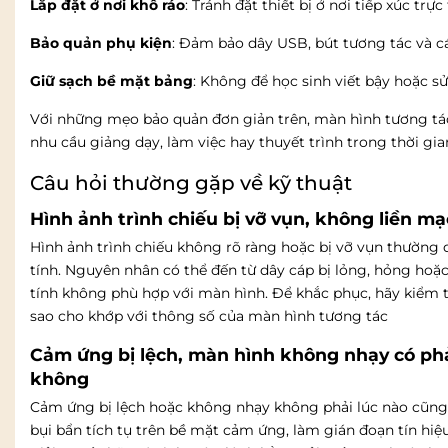
Lắp đặt ở nơi khô ráo
: Tránh đặt thiết bị ở nơi tiếp xúc tr
Bảo quản phụ kiện
: Đảm bảo dây USB, bút tương tác và cá
Giữ sạch bề mặt bảng
: Không để học sinh viết bậy hoặc s
Với những mẹo bảo quản đơn giản trên, màn hình tương tác 
nhu cầu giảng dạy, làm việc hay thuyết trình trong thời gian
Câu hỏi thường gặp về kỹ thuật
Hình ảnh trình chiếu bị vỡ vụn, không liền mạ
Hình ảnh trình chiếu không rõ ràng hoặc bị vỡ vụn thường
tính. Nguyên nhân có thể đến từ dây cáp bị lỏng, hỏng hoặ
tính không phù hợp với màn hình. Để khắc phục, hãy kiểm tr
sao cho khớp với thông số của màn hình tương tác
Cảm ứng bị lệch, màn hình không nhạy có ph
không
Cảm ứng bị lệch hoặc không nhạy không phải lúc nào cũng
bụi bẩn tích tụ trên bề mặt cảm ứng, làm gián đoạn tín hi