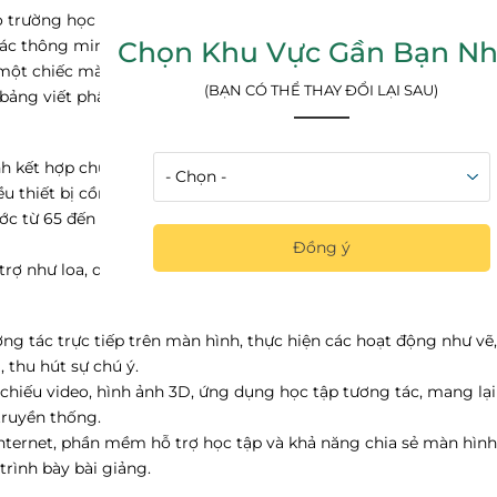
 trường học bởi sự tiện dụng, đa năng, đồng thời hỗ trợ đặc lự
Chọn Khu Vực Gần Bạn Nh
tác thông minh có tích hợp nhiều tính năng như một màn hình ti
 một chiếc màn hình tương tác vừa đủ với kích thước khoảng 65 
(BẠN CÓ THỂ THAY ĐỔI LẠI SAU)
u, bảng viết phần khiến không gian trở nên cồng kềnh.
h kết hợp chức năng của TV, máy chiếu và bảng tương tác. Điều
u thiết bị cồng kềnh.
ớc từ 65 đến 86 inch, không gian lớp học trở nên hiện đại, chuy
Đồng ý
trợ như loa, dây cáp dài hoặc các bộ điều khiển phức tạp.
ơng tác trực tiếp trên màn hình, thực hiện các hoạt động như vẽ, 
 thu hút sự chú ý.
 chiếu video, hình ảnh 3D, ứng dụng học tập tương tác, mang lại 
ruyền thống.
 internet, phần mềm hỗ trợ học tập và khả năng chia sẻ màn hìn
trình bày bài giảng.