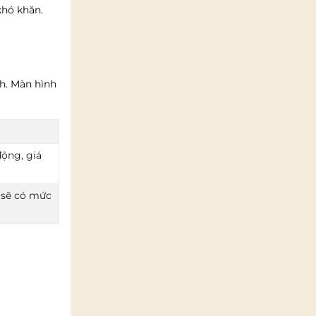
khó khăn.
h. Màn hình
động, giá
 sẽ có mức