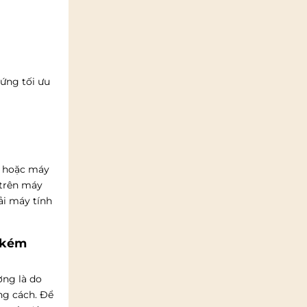
 ứng tối ưu
u hoặc máy
 trên máy
ải máy tính
 kém
ờng là do
ng cách. Để