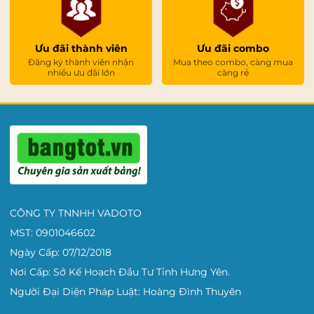
Ưu đãi thành viên
Ưu đãi combo
Đăng ký thành viên nhận
Mua theo combo, càng mua
nhiều ưu đãi lớn
càng rẻ
CÔNG TY TNNHH VADOTO
MST: 0901046602
Ngày Cấp: 07/12/2018
Nơi Cấp: Sở Kế Hoạch Đầu Tư Tỉnh Hưng Yên.
Người Đại Diện Pháp Luật: Hoàng Đình Thuyên