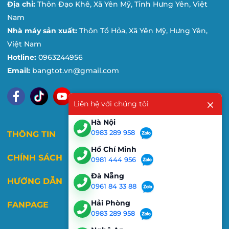
Địa chỉ:
Thôn Đạo Khê, Xã Yên Mỹ, Tỉnh Hưng Yên, Việt
Nam
Nhà máy sản xuất:
Thôn Tổ Hỏa, Xã Yên Mỹ, Hưng Yên,
Việt Nam
Hotline:
0963244956
Email:
bangtot.vn@gmail.com
Liên hệ với chúng tôi
Hà Nội
0983 289 958
THÔNG TIN
Hồ Chí Minh
CHÍNH SÁCH
0981 444 956
Đà Nẵng
HƯỚNG DẪN
0961 84 33 88
Hải Phòng
FANPAGE
0983 289 958