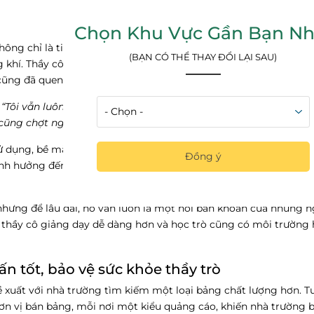
Chọn Khu Vực Gần Bạn Nh
 không chỉ là tiếng trống trường rộn rã hay những gương mặt há
(BẠN CÓ THỂ THAY ĐỔI LẠI SAU)
hí. Thầy cô giảng bài, học trò chăm chú ghi chép, còn bụi phấn
 cũng đã quen với điều đó như một phần không thể thiếu của lớp
:
“Tôi vẫn luôn lo lắng về sức khỏe của các con, nhất là những e
 cũng chợt nghĩ: Liệu có giải pháp nào tốt hơn không?”
 dụng, bề mặt xuống cấp khiến phấn khó bám, thầy cô phải viế
Đồng ý
 ảnh hưởng đến sức khỏe, điều này còn khiến việc giảng dạy trở 
nhưng để lâu dài, nó vẫn luôn là một nỗi băn khoăn của những 
thầy cô giảng dạy dễ dàng hơn và học trò cũng có môi trường 
ấn tốt, bảo vệ sức khỏe thầy trò
ề xuất với nhà trường tìm kiếm một loại bảng chất lượng hơn. Tu
ơn vị bán bảng, mỗi nơi một kiểu quảng cáo, khiến nhà trường b