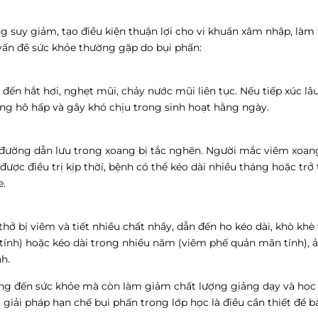
ng suy giảm, tạo điều kiện thuận lợi cho vi khuẩn xâm nhập, là
vấn đề sức khỏe thường gặp do bụi phấn:
đến hắt hơi, nghẹt mũi, chảy nước mũi liên tục. Nếu tiếp xúc lâu 
ng hô hấp và gây khó chịu trong sinh hoạt hằng ngày.
 đường dẫn lưu trong xoang bị tắc nghẽn. Người mắc viêm xoa
ợc điều trị kịp thời, bệnh có thể kéo dài nhiều tháng hoặc trở
e.
ở bị viêm và tiết nhiều chất nhầy, dẫn đến ho kéo dài, khò khè 
 tính) hoặc kéo dài trong nhiều năm (viêm phế quản mãn tính),
h.
ởng đến sức khỏe mà còn làm giảm chất lượng giảng dạy và học 
 giải pháp hạn chế bụi phấn trong lớp học là điều cần thiết để b