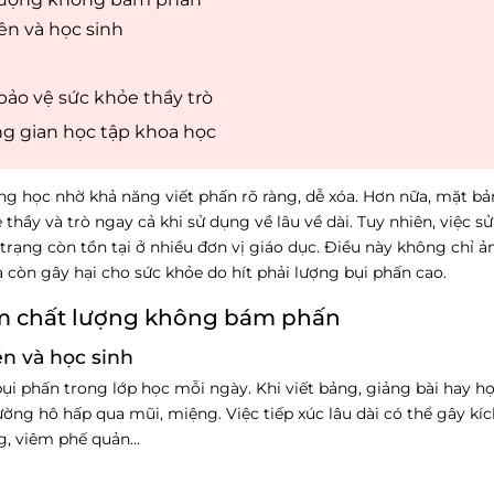
ên và học sinh
 bảo vệ sức khỏe thầy trò
ng gian học tập khoa học
g học nhờ khả năng viết phấn rõ ràng, dễ xóa. Hơn nữa, mặt bản
hầy và trò ngay cả khi sử dụng về lâu về dài. Tuy nhiên, việc 
trạng còn tồn tại ở nhiều đơn vị giáo dục. Điều này không chỉ 
 còn gây hại cho sức khỏe do hít phải lượng bụi phấn cao.
kém chất lượng không bám phấn
ên và học sinh
bụi phấn trong lớp học mỗi ngày. Khi viết bảng, giảng bài hay họ
ng hô hấp qua mũi, miệng. Việc tiếp xúc lâu dài có thể gây kíc
ng, viêm phế quản…