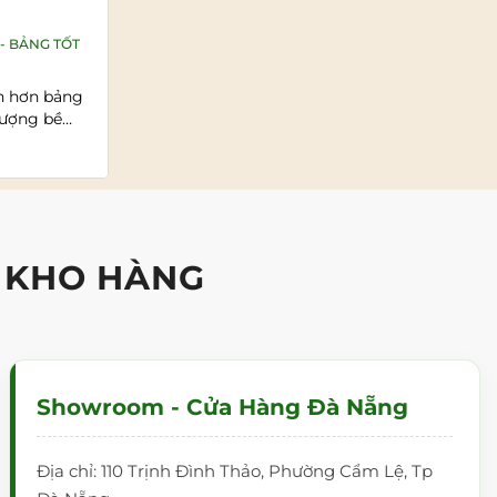
màu theo thời gian không? Cách
xử lý nhanh gọn
- BẢNG TỐT
Đăng bởi:
SHOWROOM BẢNG TỪ - BẢNG TỐT
.VN
n hơn bảng
Bảng kính được ưa chuộng trong văn
lượng bề
phòng, phòng họp và lớp học nhờ bề mặt
sáng bóng, hiện đại,...
Đọc tiếp >>
 KHO HÀNG
Showroom - Cửa Hàng Đà Nẵng
Địa chỉ: 110 Trịnh Đình Thảo, Phường Cẩm Lệ, Tp