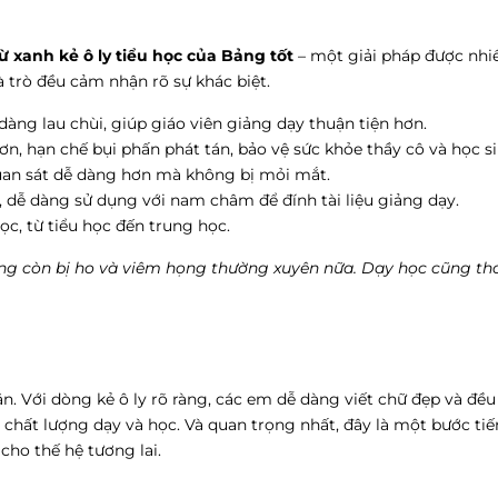
ừ xanh kẻ ô ly tiểu học của Bảng tốt
– một giải pháp được nhi
à trò đều cảm nhận rõ sự khác biệt.
 dàng lau chùi, giúp giáo viên giảng dạy thuận tiện hơn.
ơn, hạn chế bụi phấn phát tán, bảo vệ sức khỏe thầy cô và học si
quan sát dễ dàng hơn mà không bị mỏi mắt.
ết, dễ dàng sử dụng với nam châm để đính tài liệu giảng dạy.
ọc, từ tiểu học đến trung học.
ông còn bị ho và viêm họng thường xuyên nữa. Dạy học cũng th
n. Với dòng kẻ ô ly rõ ràng, các em dễ dàng viết chữ đẹp và đều
chất lượng dạy và học. Và quan trọng nhất, đây là một bước tiế
ho thế hệ tương lai.