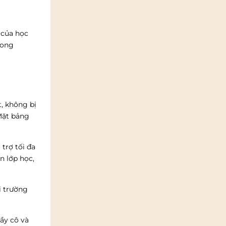
 của học
rong
t, không bị
 Mặt bảng
trợ tối đa
n lớp học,
i trường
ầy cô và