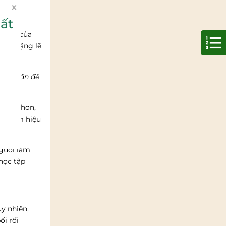
x
ất
o hức của
 thì lặng lẽ
 học.
m có vấn đề
t đậm hơn,
nên kém hiệu
người làm
học tập
y nhiên,
ối rối