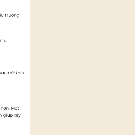
ều trường
nh.
oải mái hơn
 hơn. Một
n giúp xây