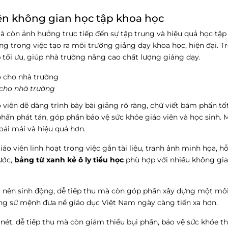
nên không gian học tập khoa học
à còn ảnh hưởng trực tiếp đến sự tập trung và hiệu quả học tập
ọng trong việc tạo ra môi trường giảng dạy khoa học, hiện đại. T
 tối ưu, giúp nhà trường nâng cao chất lượng giảng dạy.
 cho nhà trường
 viên dễ dàng trình bày bài giảng rõ ràng, chữ viết bám phấn tố
phấn phát tán, góp phần bảo vệ sức khỏe giáo viên và học sinh.
oải mái và hiệu quả hơn.
 viên linh hoạt trong việc gắn tài liệu, tranh ảnh minh họa, hỗ 
ước,
bảng từ xanh kẻ ô ly tiểu học
phù hợp với nhiều không gia
rở nên sinh động, dễ tiếp thu mà còn góp phần xây dựng một mô
ong sứ mệnh đưa nề giáo dục Việt Nam ngày càng tiến xa hơn.
nét, dễ tiếp thu mà còn giảm thiểu bụi phấn, bảo vệ sức khỏe th