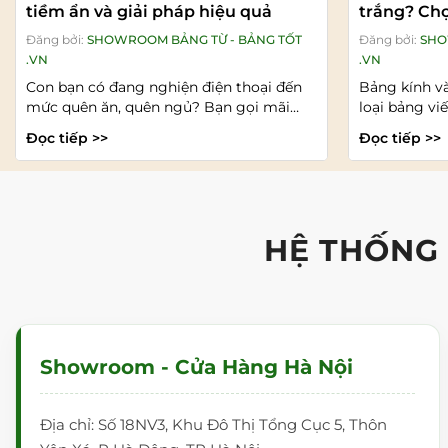
tiềm ẩn và giải pháp hiệu quả
trắng? Chọ
lông nào?
Đăng bởi:
SHOWROOM BẢNG TỪ - BẢNG TỐT
Đăng bởi:
SHO
.VN
.VN
Con bạn có đang nghiện điện thoại đến
Bảng kính v
mức quên ăn, quên ngủ? Bạn gọi mãi
loại bảng vi
nhưng con không trả...
văn phòng, p
Đọc tiếp >>
Đọc tiếp >>
HỆ THỐNG
Showroom - Cửa Hàng Hà Nội
Địa chỉ: Số 18NV3, Khu Đô Thị Tổng Cục 5, Thôn