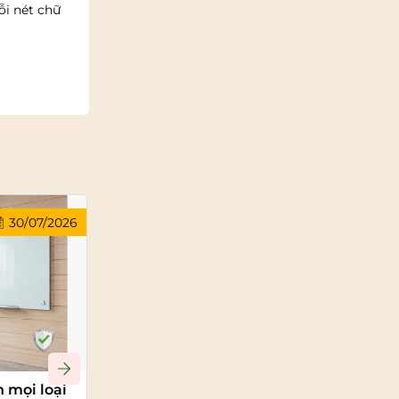
ỗi nét chữ
30/07/2026
30/07/2026
n mọi loại
Bảng kính có bị ố vàng hoặc xuống