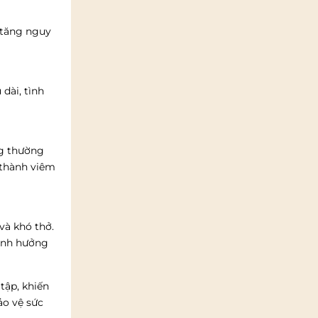
m tăng nguy
dài, tình
ng thường
 thành viêm
và khó thở.
 ảnh hưởng
tập, khiến
ảo vệ sức