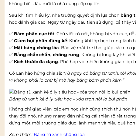
không biết đâu mới là nhà cung cấp uy tín.
Sau khi tìm hiểu kỹ, nhà trường quyết định lựa chọn
bảng t
học đánh giá cao. Ngay từ ngày đầu tiên sử dụng, cả thầy v
✅
Bám phấn cực tốt
: Chữ viết rõ nét, không bị vón cục, dễ
✅
Giảm bụi phấn đáng kể
: Không khí lớp học trong lành h
✅
Mặt bảng chống lóa
: Bảo vệ mắt trẻ thơ, giúp các em 
✅
Bảng chắc chắn, chống rung
: Không bị lung lay khi vi
✅
Kích thước đa dạng
: Phù hợp với nhiều không gian lớp h
Cô Lan hào hứng chia sẻ:
“Từ ngày có bảng từ xanh, tôi kh
vì không phải lo chữ bị mờ hay bảng bám phấn kém.”
Bảng từ xanh kẻ ô ly tiểu học – xóa trọn nỗi lo bụi phấn
Không chỉ giáo viên, các em học sinh cũng thích thú hơn hẳ
thay đổi nhỏ, nhưng mang đến những cải thiện rõ rệt trong 
dựng một môi trường giáo dục lành mạnh và hiệu quả hơn c
Xem thêm:
Bảng từ xanh chống lóa