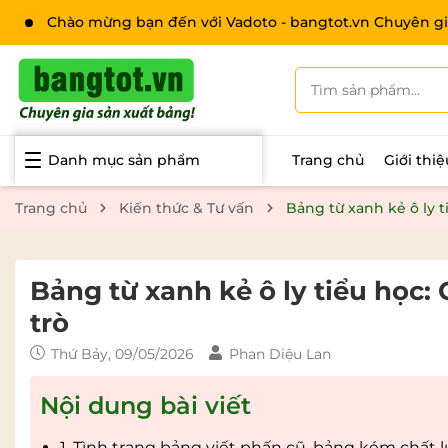
Chào mừng bạn đến với Vadoto - bangtot.vn Chuyên gi
Danh mục sản phẩm
Trang chủ
Giới thi
Trang chủ
Kiến thức & Tư vấn
Bảng từ xanh kẻ ô ly t
Bảng từ xanh kẻ ô ly tiểu học:
trò
Thứ Bảy, 09/05/2026
Phan Diệu Lan
Nội dung bài viết
1. Tình trạng bảng viết phấn cũ, bảng kém chấ