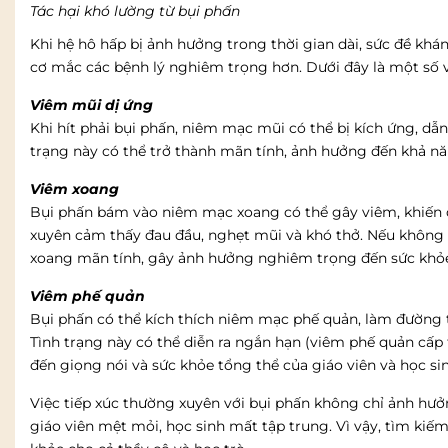
Tác hại khó lường từ bụi phấn
Khi hệ hô hấp bị ảnh hưởng trong thời gian dài, sức đề khá
cơ mắc các bệnh lý nghiêm trọng hơn. Dưới đây là một số 
Viêm mũi dị ứng
Khi hít phải bụi phấn, niêm mạc mũi có thể bị kích ứng, dẫn 
trạng này có thể trở thành mãn tính, ảnh hưởng đến khả nă
Viêm xoang
Bụi phấn bám vào niêm mạc xoang có thể gây viêm, khiến
xuyên cảm thấy đau đầu, nghẹt mũi và khó thở. Nếu không đư
xoang mãn tính, gây ảnh hưởng nghiêm trọng đến sức khỏ
Viêm phế quản
Bụi phấn có thể kích thích niêm mạc phế quản, làm đường th
Tình trạng này có thể diễn ra ngắn hạn (viêm phế quản cấp
đến giọng nói và sức khỏe tổng thể của giáo viên và học sin
Việc tiếp xúc thường xuyên với bụi phấn không chỉ ảnh hư
giáo viên mệt mỏi, học sinh mất tập trung. Vì vậy, tìm kiếm