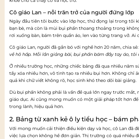
khỏe cho cả thầy cô và học trò.
Cô giáo Lan – nỗi trăn trở của người đứng lớp
Ngày đầu tiên tôi bước vào lớp học, thứ đọng lại trong tôi
bạn bè, mà còn là mùi bụi phấn thoang thoảng trong không k
rơi xuống bàn, bám trên quần áo, len vào từng trang vở. Ai
Cô giáo Lan, người đã gắn bó với nghề hơn 20 năm, chia sẻ
về hô hấp. Mỗi lần giảng bài, bụi phấn bám đầy tay áo, tôi
Ở nhiều trường học, những chiếc bảng đã qua nhiều năm sử
tẩy xóa nhiều hơn, vô tình tạo ra nhiều bụi hơn. Không chỉ
quả khi chữ viết không rõ, học sinh khó theo dõi bài giảng.
Dù bụi phấn không phải là vấn đề quá lớn ngay trước mắt, 
giáo dục. Ai cũng mong muốn có một giải pháp tốt hơn để 
trong lành, hiệu quả hơn.
2. Bảng từ xanh kẻ ô ly tiểu học – bám ph
Với mong muốn cải thiện điều kiện dạy và học, cô Lan đã đ
việc lựa chọn không hề đơn giản. Thị trường có quá nhiều đ