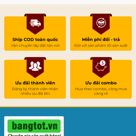
ế
p
từ
.
C
Ship COD toàn quốc
Miễn phí đổi - trả
h
Vận chuyển lắp đặt tận nơi
Đối với sản phẩm lỗi sản xuất
ất
li
ệ
u
Ưu đãi thành viên
Ưu đãi combo
m
Đăng ký thành viên nhận
Mua theo combo, càng mua
nhiều ưu đãi lớn
càng rẻ
ặt
b
ả
n
g