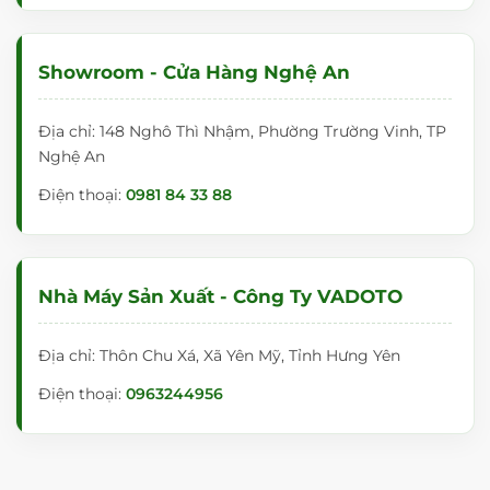
đ
ư
Showroom - Cửa Hàng Nghệ An
ợ
c
Địa chỉ: 148 Nghô Thì Nhậm, Phường Trường Vinh, TP
n
Nghệ An
h
Điện thoại:
ậ
0981 84 33 88
p
k
h
Nhà Máy Sản Xuất - Công Ty VADOTO
ẩ
u
Địa chỉ: Thôn Chu Xá, Xã Yên Mỹ, Tỉnh Hưng Yên
tr
Điện thoại:
0963244956
ự
c
ti