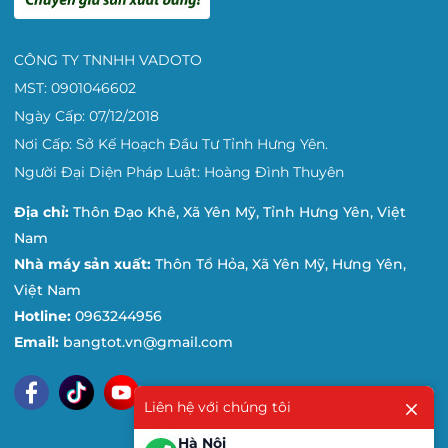
là
m
CÔNG TY TNNHH VADOTO
b
MST: 0901046602
ằ
Ngày Cấp: 07/12/2018
n
Nơi Cấp: Sở Kế Hoạch Đầu Tư Tỉnh Hưng Yên.
g
Người Đại Diện Pháp Luật: Hoàng Đình Thuyên
th
é
Địa chỉ:
Thôn Đạo Khê, Xã Yên Mỹ, Tỉnh Hưng Yên, Việt
p
Nam
từ
Nhà máy sản xuất:
Thôn Tổ Hỏa, Xã Yên Mỹ, Hưng Yên,
Việt Nam
tí
Hotline:
0963244956
n,
Email:
bangtot.vn@gmail.com
b
ề
m
Liên hệ với chúng tôi
ặt
Hà Nội