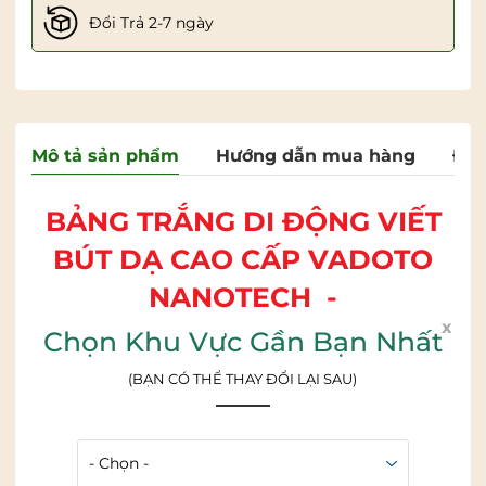
Đổi Trả 2-7 ngày
Mô tả sản phẩm
Hướng dẫn mua hàng
Đán
BẢNG TRẮNG DI ĐỘNG VIẾT
BÚT DẠ CAO CẤP
VADOTO
NANOTECH
-
x
Chọn Khu Vực Gần Bạn Nhất
BẢNG TỪ TRẮNG DI ĐỘNG
CHÂN ĐẨY OVAL - CÓ THỂ
(BẠN CÓ THỂ THAY ĐỔI LẠI SAU)
THAY ĐỔI CHIỀU CAO
Bảng trắng di động viết bút dạ Vadoto
Nanotech là
dòng bảng cao cấp dành cho văn phòng, trung tâm