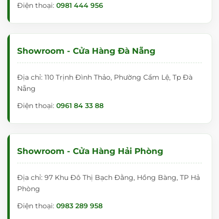
ặt
Điện thoại:
0981 444 956
b
ả
n
Showroom - Cửa Hàng Đà Nẵng
g
từ
Địa chỉ: 110 Trịnh Đình Thảo, Phường Cẩm Lệ, Tp Đà
tr
Nẵng
ắ
Điện thoại:
0961 84 33 88
n
g
c
Showroom - Cửa Hàng Hải Phòng
ó
c
Địa chỉ: 97 Khu Đô Thị Bạch Đằng, Hồng Bàng, TP Hả
h
Phòng
â
Điện thoại:
0983 289 958
n