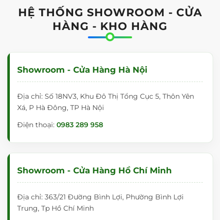
CẤU TẠO CỦA BẢNG TRẮNG DI
HỆ THỐNG SHOWROOM - CỬA
ĐỘNG VIẾT BÚT DẠ NANOTECH
HÀNG - KHO HÀNG
Mặt
bản
Showroom - Cửa Hàng Hà Nội
g
cao
Địa chỉ: Số 18NV3, Khu Đô Thị Tổng Cục 5, Thôn Yên
cấp,
Xá, P Hà Đông, TP Hà Nội
có
Điện thoại:
0983 289 958
khả
năn
g
chốn
Showroom - Cửa Hàng Hồ Chí Minh
g lóa
tốt.
Địa chỉ: 363/21 Đường Bình Lợi, Phường Bình Lợi
Trung, Tp Hồ Chí Minh
M