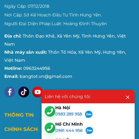
Ngày Cấp: 07/12/2018
Nơi Cấp: Sở Kế Hoạch Đầu Tư Tỉnh Hưng Yên.
Người Đại Diện Pháp Luật: Hoàng Đình Thuyên
Địa chỉ:
Thôn Đạo Khê, Xã Yên Mỹ, Tỉnh Hưng Yên, Việt
Nam
Nhà máy sản xuất:
Thôn Tổ Hỏa, Xã Yên Mỹ, Hưng Yên,
Việt Nam
Hotline:
0963244956
Email:
bangtot.vn@gmail.com
Liên hệ với chúng tôi
Hà Nội
0983 289 958
THÔNG TIN
Hồ Chí Minh
CHÍNH SÁCH
0981 444 956