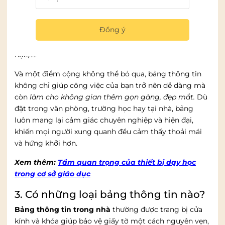
nhân cho đến tổ chức lớn.
Bảng còn cực kỳ đa năng, được dùng trong nhiều
Đồng ý
không gia với đa dạng các loại bảng.
Bảng thông tin
công ty, bảng thông tin tòa nhà, bảng thông tin lớp
học,…..
Và một điểm cộng không thể bỏ qua, bảng thông tin
không chỉ giúp công việc của bạn trở nên dễ dàng mà
còn
làm cho không gian thêm gọn gàng, đẹp mắt.
Dù
đặt trong văn phòng, trường học hay tại nhà, bảng
luôn mang lại cảm giác chuyên nghiệp và hiện đại,
khiến mọi người xung quanh đều cảm thấy thoải mái
và hứng khởi hơn.
Xem thêm:
Tầm quan trọng của thiết bị dạy học
trong cơ sở giáo dục
3. Có những loại bảng thông tin nào?
Bảng thông tin trong nhà
thường được trang bị cửa
kính và khóa giúp bảo vệ giấy tờ một cách nguyên vẹn,