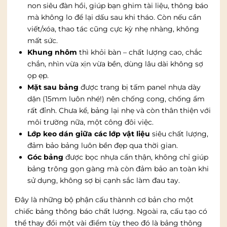
non siêu đàn hồi, giúp bạn ghim tài liệu, thông báo
mà không lo để lại dấu sau khi tháo. Còn nếu cần
viết/xóa, thao tác cũng cực kỳ nhẹ nhàng, không
mất sức.
Khung nhôm
thì khỏi bàn – chất lượng cao, chắc
chắn, nhìn vừa xịn vừa bền, dùng lâu dài không sợ
ọp ẹp.
Mặt sau bảng
được trang bị tấm panel nhựa dày
dặn (15mm luôn nhé!) nên chống cong, chống ẩm
rất đỉnh. Chưa kể, bảng lại nhẹ và còn thân thiện với
môi trường nữa, một công đôi việc.
Lớp keo dán giữa các lớp vật liệu
siêu chất lượng,
đảm bảo bảng luôn bền đẹp qua thời gian.
Góc bảng
được bọc nhựa cẩn thận, không chỉ giúp
bảng trông gọn gàng mà còn đảm bảo an toàn khi
sử dụng, không sợ bị cạnh sắc làm đau tay.
Đây là những bộ phận cấu thànnh cơ bản cho một
chiếc bảng thông báo chất lượng. Ngoài ra, cấu tạo có
thể thay đổi một vài điểm tùy theo đó là bảng thông