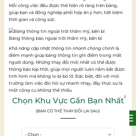
Mỗi công việc đều được thể hiện rõ ràng trên bảng,
giúp bạn và đồng nghiệp phối hợp ăn ý hơn, tiết kiệm
thời gian và công sức.
Bảng thông báo ngoài trời thẩm mỹ, bền bỉ
Khả năng cập nhật thông tin nhanh chóng chính
là
điểm mạnh giúp bảng thông tin ghi điểm trong mắt
người dùng. Những thay đổi mới nhất có thể được
thông báo kịp thời, giúp mọi người luôn nắm bắt được
tình hình mà không lo bị bỏ lỡ. Đặc biệt, đối với môi
trường làm việc đòi hỏi sự nhanh nhạy, đây thực sự là
một công cụ không thể thiếu.
x
Chọn Khu Vực Gần Bạn Nhất
Công cụ này còn gây ấn tượng bởi sự bền bỉ và giá trị
lâu dài.
Với thiết kế chắc chắn, vật liệu chất lượng,
(BẠN CÓ THỂ THAY ĐỔI LẠI SAU)
bảng không chỉ bền mà còn rất an toàn khi sử dụng.
Điều tuyệt vời hơn là mức giá của sản phẩm lại rất phải
chăng, phù hợp với nhiều đối tượng người dùng, từ cá