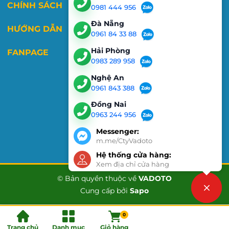
CHÍNH SÁCH
0981 444 956
Đà Nẵng
HƯỚNG DẪN
0961 84 33 88
Hải Phòng
FANPAGE
0983 289 958
Nghệ An
0961 843 388
Đồng Nai
0963 244 956
Messenger:
m.me/CtyVadoto
Hệ thống cửa hàng:
Xem địa chỉ cửa hàng
© Bản quyền thuộc về
VADOTO
Cung cấp bởi
Sapo
Liên hệ
0
Trang chủ
Danh mục
Giỏ hàng