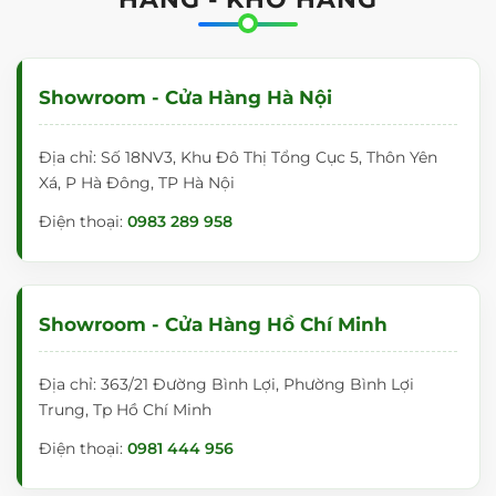
Showroom - Cửa Hàng Hà Nội
Địa chỉ: Số 18NV3, Khu Đô Thị Tổng Cục 5, Thôn Yên
Xá, P Hà Đông, TP Hà Nội
TẠI SAO BẠN NÊN MUA BẢNG KÍNH TẠI
Điện thoại:
0983 289 958
BANGTOT.VN?
♦
Bangtot.vn là đơn vị trực tiếp nhập khẩu mặt bảng từ
Hàn Quốc và sản xuất lắp ráp tại Việt Nam
Showroom - Cửa Hàng Hồ Chí Minh
♦
100% các sản phẩm sau khi sản xuất được kiểm tra kỹ
lưỡng qua các khâu trước khi xuất hàng.
Địa chỉ: 363/21 Đường Bình Lợi, Phường Bình Lợi
Trung, Tp Hồ Chí Minh
♦
Chúng tôi có kho và cửa hàng ở trung tâm Hà Nội,
Đà Nẵng và TP.HCM nên rất thuận cho khách hàng khi
Điện thoại:
0981 444 956
mua hàng