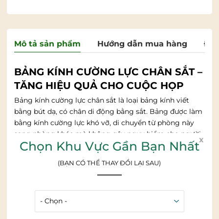
Mô tả sản phẩm
Hướng dẫn mua hàng
Đán
BẢNG KÍNH CƯỜNG LỰC CHÂN SẮT –
TĂNG HIỆU QUẢ CHO CUỘC HỌP
Bảng kính cường lực chân sắt là loại bảng kính viết
bằng bút dạ, có chân di động bằng sắt. Bảng được làm
bằng kính cường lực khó vỡ, di chuyển từ phòng này
sang phòng khác mà không gây nguy hiểm cho người
x
Chọn Khu Vực Gần Bạn Nhất
sử dụng.
(BẠN CÓ THỂ THAY ĐỔI LẠI SAU)
Mang đến sự thẩm mỹ và sáng tạo cho không gian làm
việc.
Bảng kính
cường lực chân sắt được sử dụng nhiều
trong các phòng họp, văn phòng công ty, các trung
tâm, hội thảo.