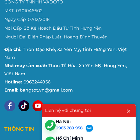
CÔNG TY TNNHH VADOTO
MST: 0901046602
Ngày Cấp: 07/12/2018
Nơi Cấp: Sở Kế Hoạch Đầu Tư Tỉnh Hưng Yên.
Người Đại Diện Pháp Luật: Hoàng Đình Thuyên
Địa chỉ:
Thôn Đạo Khê, Xã Yên Mỹ, Tỉnh Hưng Yên, Việt
Nam
Nhà máy sản xuất:
Thôn Tổ Hỏa, Xã Yên Mỹ, Hưng Yên,
Việt Nam
Hotline:
0963244956
Email:
bangtot.vn@gmail.com
Liên hệ với chúng tôi
Hà Nội
0983 289 958
THÔNG TIN
Hồ Chí Minh