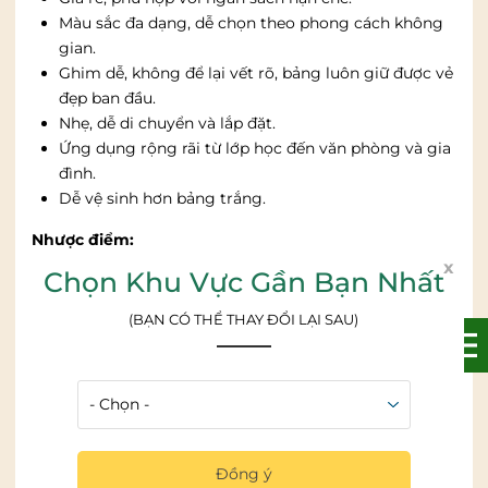
Màu sắc đa dạng, dễ chọn theo phong cách không
gian.
Ghim dễ, không để lại vết rõ, bảng luôn giữ được vẻ
đẹp ban đầu.
Nhẹ, dễ di chuyển và lắp đặt.
Ứng dụng rộng rãi từ lớp học đến văn phòng và gia
đình.
Dễ vệ sinh hơn bảng trắng.
Nhược điểm:
x
Chọn Khu Vực Gần Bạn Nhất
Dễ bám bụi và xù lông sau thời gian dài sử dụng
(đặc biệt nếu dùng thường xuyên).
(BẠN CÓ THỂ THAY ĐỔI LẠI SAU)
Không có tính self-healing mạnh như gỗ bần → lỗ
ghim có thể tích tụ nếu ghim quá nhiều.
Khả năng cách âm kém hơn bảng gỗ bần.
Dễ phai màu nếu để trực tiếp dưới ánh nắng mạnh.
Độ bền thấp hơn bảng gỗ bần nếu dùng trong môi
trường ẩm hoặc ghim nặng liên tục.
Đồng ý