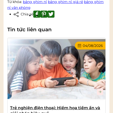
Từ khóa:
bảng ghim nỉ
bảng ghim nỉ giá rẻ
bảng ghim
nỉ văn phòng
Chia sẻ
Tin tức liên quan
04/08/2026
Trẻ nghiện điện thoại: Hiểm họa tiềm ẩn và