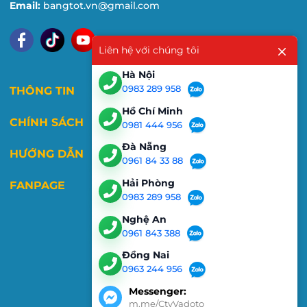
Email:
bangtot.vn@gmail.com
Liên hệ với chúng tôi
Hà Nội
0983 289 958
THÔNG TIN
Hồ Chí Minh
CHÍNH SÁCH
0981 444 956
Đà Nẵng
HƯỚNG DẪN
0961 84 33 88
Hải Phòng
FANPAGE
0983 289 958
Nghệ An
0961 843 388
Đồng Nai
0963 244 956
Messenger:
m.me/CtyVadoto