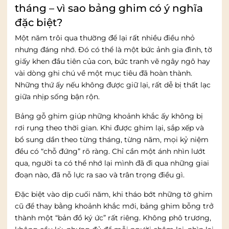
tháng – vì sao bảng ghim có ý nghĩa
đặc biệt?
Một năm trôi qua thường để lại rất nhiều điều nhỏ
nhưng đáng nhớ. Đó có thể là một bức ảnh gia đình, tờ
giấy khen đầu tiên của con, bức tranh vẽ ngây ngô hay
vài dòng ghi chú về một mục tiêu đã hoàn thành.
Những thứ ấy nếu không được giữ lại, rất dễ bị thất lạc
giữa nhịp sống bận rộn.
Bảng gỗ ghim giúp những khoảnh khắc ấy không bị
rơi rụng theo thời gian. Khi được ghim lại, sắp xếp và
bổ sung dần theo từng tháng, từng năm, mọi kỷ niệm
đều có “chỗ đứng” rõ ràng. Chỉ cần một ánh nhìn lướt
qua, người ta có thể nhớ lại mình đã đi qua những giai
đoạn nào, đã nỗ lực ra sao và trân trọng điều gì.
Đặc biệt vào dịp cuối năm, khi tháo bớt những tờ ghim
cũ để thay bằng khoảnh khắc mới, bảng ghim bỗng trở
thành một “bản đồ ký ức” rất riêng. Không phô trương,