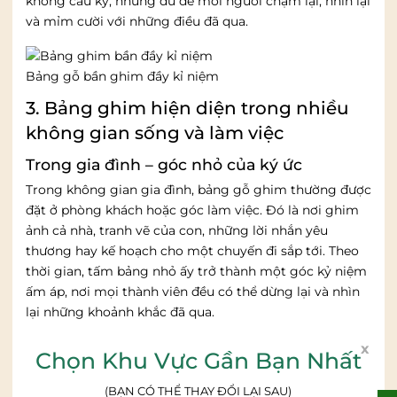
không cầu kỳ, nhưng đủ để mỗi người chậm lại, nhìn lại
và mỉm cười với những điều đã qua.
Bảng gỗ bần ghim đầy kỉ niệm
3. Bảng ghim hiện diện trong nhiều
không gian sống và làm việc
Trong gia đình – góc nhỏ của ký ức
Trong không gian gia đình, bảng gỗ ghim thường được
đặt ở phòng khách hoặc góc làm việc. Đó là nơi ghim
ảnh cả nhà, tranh vẽ của con, những lời nhắn yêu
thương hay kế hoạch cho một chuyến đi sắp tới. Theo
thời gian, tấm bảng nhỏ ấy trở thành một góc kỷ niệm
ấm áp, nơi mọi thành viên đều có thể dừng lại và nhìn
lại những khoảnh khắc đã qua.
x
Chọn Khu Vực Gần Bạn Nhất
Lưu giữ kỷ niệm gia đình trên tấm bảng
(BẠN CÓ THỂ THAY ĐỔI LẠI SAU)
Trong văn phòng – vừa nhắc việc, vừa gắn