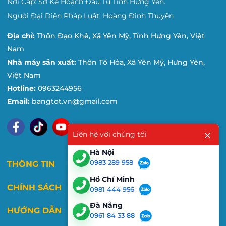
Nơi Cấp: Sở Kế Hoạch Đầu Tư Tỉnh Hưng Yên.
Người Đại Diện Pháp Luật: Hoàng Đình Thuyên
Địa chỉ:
Thôn Đạo Khê, Xã Yên Mỹ, Tỉnh Hưng Yên, Việt
Nam
Nhà máy sản xuất:
Thôn Tổ Hỏa, Xã Yên Mỹ, Hưng Yên,
Việt Nam
Hotline:
0963244956
Email:
bangtot.vn@gmail.com
Liên hệ với chúng tôi
Hà Nội
0983 289 958
THÔNG TIN
Hồ Chí Minh
CHÍNH SÁCH
0981 444 956
Đà Nẵng
HƯỚNG DẪN
0961 84 33 88