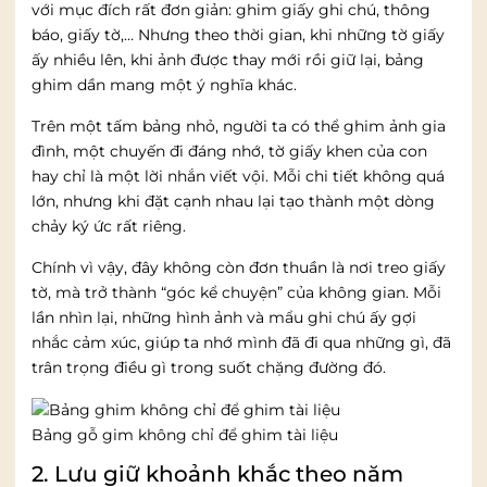
với mục đích rất đơn giản: ghim giấy ghi chú, thông
báo, giấy tờ,… Nhưng theo thời gian, khi những tờ giấy
ấy nhiều lên, khi ảnh được thay mới rồi giữ lại, bảng
ghim dần mang một ý nghĩa khác.
Trên một tấm bảng nhỏ, người ta có thể ghim ảnh gia
đình, một chuyến đi đáng nhớ, tờ giấy khen của con
hay chỉ là một lời nhắn viết vội. Mỗi chi tiết không quá
lớn, nhưng khi đặt cạnh nhau lại tạo thành một dòng
chảy ký ức rất riêng.
Chính vì vậy, đây không còn đơn thuần là nơi treo giấy
tờ, mà trở thành “góc kể chuyện” của không gian. Mỗi
lần nhìn lại, những hình ảnh và mẩu ghi chú ấy gợi
nhắc cảm xúc, giúp ta nhớ mình đã đi qua những gì, đã
trân trọng điều gì trong suốt chặng đường đó.
Bảng gỗ gim không chỉ để ghim tài liệu
2. Lưu giữ khoảnh khắc theo năm