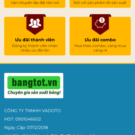
Vận chuyển lắp đặt tận nơi
Đối với sản phẩm lỗi sản xuất
Ưu đãi thành viên
Ưu đãi combo
Đăng ký thành viên nhận
Mua theo combo, càng mua
nhiều ưu đãi lớn
càng rẻ
CÔNG TY TNNHH VADOTO
MST: 0901046602
Ngày Cấp: 07/12/2018