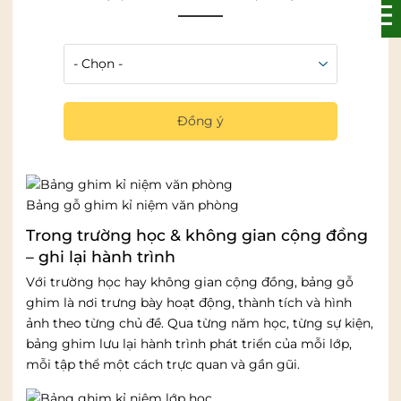
kết
Ở văn phòng, bảng ghim không chỉ để dán thông báo
hay kế hoạch công việc. Nhiều nơi sử dụng công cụ này
để lưu lại hình ảnh tập thể, cột mốc dự án hoặc mục
tiêu theo từng giai đoạn. Nhờ đó công việc trở nên rõ
Đồng ý
ràng hơn, vừa tạo cảm giác gắn kết giữa các thành
viên.
Bảng gỗ ghim kỉ niệm văn phòng
Trong trường học & không gian cộng đồng
– ghi lại hành trình
Với trường học hay không gian cộng đồng, bảng gỗ
ghim là nơi trưng bày hoạt động, thành tích và hình
ảnh theo từng chủ đề. Qua từng năm học, từng sự kiện,
bảng ghim lưu lại hành trình phát triển của mỗi lớp,
mỗi tập thể một cách trực quan và gần gũi.