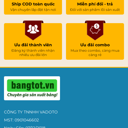
Ship COD toàn quốc
Miễn phí đổi - trả
Vận chuyển lắp đặt tận nơi
Đối với sản phẩm lỗi sản xuất
Ưu đãi thành viên
Ưu đãi combo
Đăng ký thành viên nhận
Mua theo combo, càng mua
nhiều ưu đãi lớn
càng rẻ
CÔNG TY TNNHH VADOTO
MST: 0901046602
Ngày Cấp: 07/12/2018