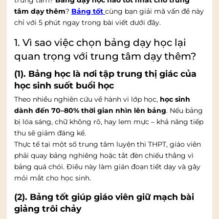
trung tâm?
Bảng dạy học nào tốt nhất cho trung
tâm dạy thêm
?
Bảng tốt
cùng bạn giải mã vấn đề này
chỉ với 5 phút ngay trong bài viết dưới đây.
1. Vì sao việc chọn bảng dạy học lại
quan trọng với trung tâm dạy thêm?
(1). Bảng học là nơi tập trung thị giác của
học sinh suốt buổi học
Theo nhiều nghiên cứu về hành vi lớp học,
học sinh
dành đến 70–80% thời gian nhìn lên bảng
. Nếu bảng
bị lóa sáng, chữ không rõ, hay lem mực – khả năng tiếp
thu sẽ giảm đáng kể.
Thực tế tại một số trung tâm luyện thi THPT, giáo viên
phải quay bảng nghiêng hoặc tắt đèn chiếu thẳng vì
bảng quá chói. Điều này làm gián đoạn tiết dạy và gây
mỏi mắt cho học sinh.
(2). Bảng tốt giúp giáo viên giữ mạch bài
giảng trôi chảy