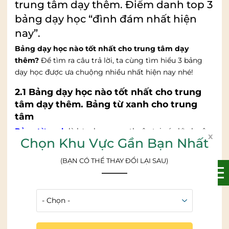
trung tâm dạy thêm. Điểm danh top 3
bảng dạy học “đình đám nhất hiện
nay”.
Bảng dạy học nào tốt nhất cho trung tâm dạy
thêm?
Để tìm ra câu trả lời, ta cùng tìm hiểu 3 bảng
dạy học được ưa chuộng nhiều nhất hiện nay nhé!
2.1 Bảng dạy học nào tốt nhất cho trung
tâm dạy thêm. Bảng từ xanh cho trung
tâm
Bảng từ xanh
là lựa chọn quen thuộc tại các lớp luyện
x
Chọn Khu Vực Gần Bạn Nhất
thi. Mặt bảng viết phấn rõ nét, dễ quan sát ngay cả khi
ngồi xa. Chất liệu từ tính giúp giáo viên dễ dàng gắn tài
(BẠN CÓ THỂ THAY ĐỔI LẠI SAU)
liệu minh họa. Nhiều
trung tâm dạy học
ưa chuộng vì
giá rẻ, độ bền cao. Đây là loại bảng phù hợp với lớp học
đông và tiết kiệm chi phí.
Bảng dạy học nào tốt nhất cho trung tâm dạy thêm