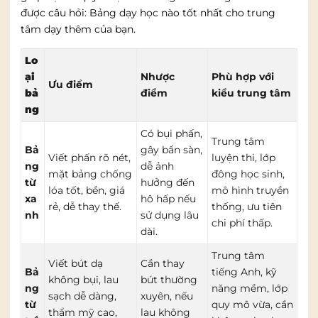
được câu hỏi: Bảng dạy học nào tốt nhất cho trung
tâm dạy thêm của bạn.
Lo
ại
Nhược
Phù hợp với
Ưu điểm
bả
điểm
kiểu trung tâm
ng
Có bụi phấn,
Trung tâm
Bả
gây bẩn sàn,
Viết phấn rõ nét,
luyện thi, lớp
ng
dễ ảnh
mặt bảng chống
đông học sinh,
từ
hưởng đến
lóa tốt, bền, giá
mô hình truyền
xa
hô hấp nếu
rẻ, dễ thay thế.
thống, ưu tiên
nh
sử dụng lâu
chi phí thấp.
dài.
Trung tâm
Viết bút dạ
Cần thay
Bả
tiếng Anh, kỹ
không bụi, lau
bút thường
ng
năng mềm, lớp
sạch dễ dàng,
xuyên, nếu
từ
quy mô vừa, cần
thẩm mỹ cao,
lau không