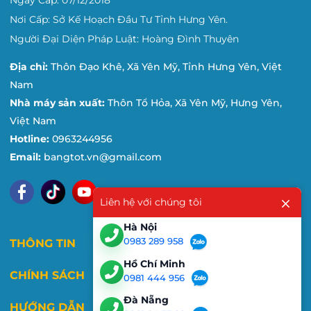
Nơi Cấp: Sở Kế Hoạch Đầu Tư Tỉnh Hưng Yên.
Người Đại Diện Pháp Luật: Hoàng Đình Thuyên
Địa chỉ:
Thôn Đạo Khê, Xã Yên Mỹ, Tỉnh Hưng Yên, Việt
Nam
Nhà máy sản xuất:
Thôn Tổ Hỏa, Xã Yên Mỹ, Hưng Yên,
Việt Nam
Hotline:
0963244956
Email:
bangtot.vn@gmail.com
Liên hệ với chúng tôi
Hà Nội
0983 289 958
THÔNG TIN
Hồ Chí Minh
CHÍNH SÁCH
0981 444 956
Đà Nẵng
HƯỚNG DẪN