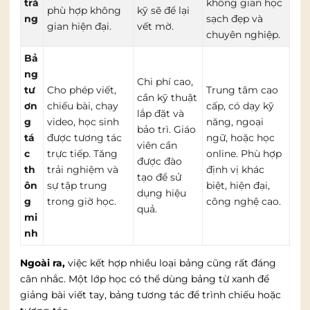
trắ
không gian học
phù hợp không
kỹ sẽ để lại
ng
sạch đẹp và
gian hiện đại.
vết mờ.
chuyên nghiệp.
Bả
ng
Chi phí cao,
tư
Cho phép viết,
Trung tâm cao
cần kỹ thuật
ơn
chiếu bài, chạy
cấp, có dạy kỹ
lắp đặt và
g
video, học sinh
năng, ngoại
bảo trì. Giáo
tá
được tương tác
ngữ, hoặc học
viên cần
c
trực tiếp. Tăng
online. Phù hợp
được đào
th
trải nghiệm và
định vị khác
tạo để sử
ôn
sự tập trung
biệt, hiện đại,
dụng hiệu
g
trong giờ học.
công nghệ cao.
quả.
mi
nh
Ngoài ra,
việc kết hợp nhiều loại bảng cũng rất đáng
cân nhắc. Một lớp học có thể dùng bảng từ xanh để
giảng bài viết tay, bảng tương tác để trình chiếu hoặc